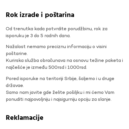
Rok izrade i poštarina
Od trenutka kada potvrdite porudžbinu, rok za
isporuku je 3 do 5 radnih dana.
Nažalost nemamo preciznu informaciju o visini
poštarine.
Kurirska služba obračunava na osnovu težine paketa i
najčešće je između 500rsd i 1000rsd.
Pored isporuke na teritoriji Srbije, šaljemo i u druge
državae.
Samo nam javite gde želite pošiljku i mi ćemo Vam
ponuditi najpovoljniju i najsigurniju opciju za slanje.
Reklamacije