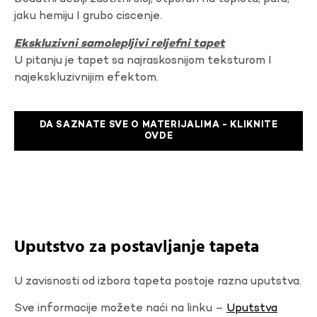
jaku hemiju I grubo ciscenje.
Ekskluzivni samolepljivi reljefni tapet
U pitanju je tapet sa najraskosnijom teksturom I
najekskluzivnijim efektom.
DA SAZNATE SVE O MATERIJALIMA - KLIKNITE
OVDE
Uputstvo za postavljanje tapeta
U zavisnosti od izbora tapeta postoje razna uputstva.
Sve informacije možete naći na linku –
Uputstva