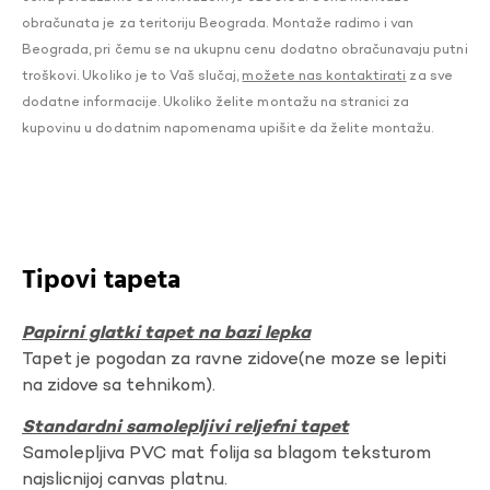
obračunata je za teritoriju Beograda. Montaže radimo i van
Beograda, pri čemu se na ukupnu cenu dodatno obračunavaju putni
troškovi. Ukoliko je to Vaš slučaj,
možete nas kontaktirati
za sve
dodatne informacije. Ukoliko želite montažu na stranici za
kupovinu u dodatnim napomenama upišite da želite montažu.
Tipovi tapeta
Papirni glatki tapet na bazi lepka
Tapet je pogodan za ravne zidove(ne moze se lepiti
na zidove sa tehnikom).
Standardni samolepljivi reljefni tapet
Samolepljiva PVC mat folija sa blagom teksturom
najslicnijoj canvas platnu.