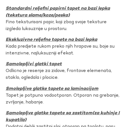
Standardni reljefni papirni tapet na bazi lepka
(tekstura slame/koze/peska)
Fino teksturisani papir, koji zbog svoje teksture
izgleda luksuznije u prostoru.
Ekskluzivne reljefne tapete na bazi lepka
Kada predjete rukom preko njih hrapave su, boje su
intenzivne, najluksuzniji efekat.
Samolepljivi glatki tapet
Odlicno je resenje za zidove, frontove elemenata,
staklo, ogledala i plocice.
Smolepljive glatke tapete sa laminacijom
Tapet je potpuno vodootporan. Otporan na grebanje,
zvrljanje, habanje.
Samolepljve glatke tapete sa zastitom(za kuhinje I
kupatila)
Dodatni deblji zastitni sloj, otporan na toplotu, paru,