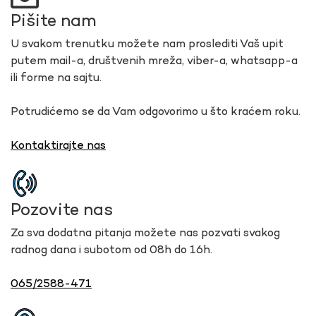
Pišite nam
U svakom trenutku možete nam proslediti Vaš upit
putem mail-a, društvenih mreža, viber-a, whatsapp-a
ili forme na sajtu.
Potrudićemo se da Vam odgovorimo u što kraćem roku.
Kontaktirajte nas
Pozovite nas
Za sva dodatna pitanja možete nas pozvati svakog
radnog dana i subotom od 08h do 16h.
065/2588-471