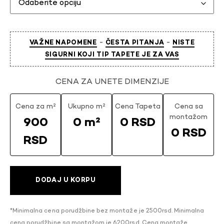
-
-
VAŽNE NAPOMENE
ČESTA PITANJA
NISTE
SIGURNI KOJI TIP TAPETE JE ZA VAS
CENA ZA UNETE DIMENZIJE
Cena za m²
Ukupno m²
Cena Tapeta
Cena sa
montažom
900
0 m²
0 RSD
0 RSD
RSD
DODAJ U KORPU
*Minimalna cena porudžbine bez montaže je 2500rsd. Minimalna
cena porudžbine sa montažom je 6200rsd. Cena montaže