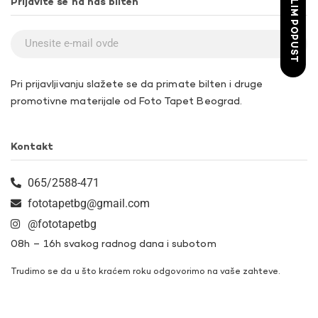
ŽELIM POPUST
Prijavite se na naš bilten
Pri prijavljivanju slažete se da primate bilten i druge
promotivne materijale od Foto Tapet Beograd.
Kontakt
065/2588-471
fototapetbg@gmail.com
@fototapetbg
08h – 16h svakog radnog dana i subotom
Trudimo se da u što kraćem roku odgovorimo na vaše zahteve.