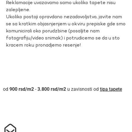
Reklamacije uvazavamo samo ukoliko tapete nisu
zalepljene.
Ukoliko postoji opravdano nezadovoljstvo, javite nam
se sa kratkim objasnjenjem u okviru prepiske gde smo
komunicirali oko porudzbine (posaljite nam
fotografiju/video snimak) i potrudicemo se da u sto
kracem roku pronadjemo resenje!
900
rsd
-
3.800
rsd
u zavisnosti od
tipa tapete