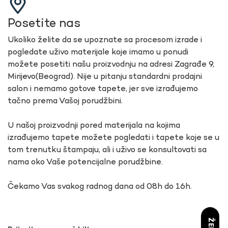
Posetite nas
Ukoliko želite da se upoznate sa procesom izrade i
pogledate uživo materijale koje imamo u ponudi
možete posetiti našu proizvodnju na adresi Zagrađe 9,
Mirijevo(Beograd). Nije u pitanju standardni prodajni
salon i nemamo gotove tapete, jer sve izrađujemo
tačno prema Vašoj porudžbini.
U našoj proizvodnji pored materijala na kojima
izrađujemo tapete možete pogledati i tapete koje se u
tom trenutku štampaju, ali i uživo se konsultovati sa
nama oko Vaše potencijalne porudžbine.
Čekamo Vas svakog radnog dana od 08h do 16h.