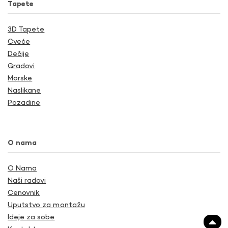
Tapete
3D Tapete
Cveće
Dečije
Gradovi
Morske
Naslikane
Pozadine
O nama
O Nama
Naši radovi
Cenovnik
Uputstvo za montažu
Ideje za sobe