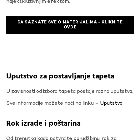
najekskluzivnijim efektom.
DA SAZNATE SVE O MATERIJALIMA - KLIKNITE
OVDE
Uputstvo za postavljanje tapeta
U zavisnosti od izbora tapeta postoje razna uputstva.
Sve informacije možete naći na linku –
Uputstva
Rok izrade i poštarina
Od trenutka kada potvrdite porudžbinu, rok za