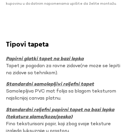
kupovinu u dodatnim napomenama upišite da želite montažu.
Tipovi tapeta
Papirni glatki tapet na bazi lepka
Tapet je pogodan za ravne zidove(ne moze se lepiti
na zidove sa tehnikom).
Standardni samolepljivi reljefni tapet
Samolepljiva PVC mat folija sa blagom teksturom
najslicnijoj canvas platnu.
Standardni reljefni papirni tapet na bazi lepka
(tekstura slame/koze/peska)
Fino teksturisani papir, koji zbog svoje teksture
izgleda luksuznije u prostoru.