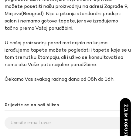
možete posetiti našu proizvodnju na adresi Zagrađe 9,
Mirijevo(Beograd). Nije u pitanju standardni prodajni
salon i nemamo gotove tapete, jer sve izrađujemo
tačno prema Vašoj porudžbini.
U našoj proizvodnji pored materijala na kojima
izrađujemo tapete možete pogledati i tapete koje se u
tom trenutku štampaju, ali i uživo se konsultovati sa
nama oko Vaše potencijalne porudžbine.
Čekamo Vas svakog radnog dana od 08h do 16h.
Prijavite se na naš bilten
ŽELIM POPUST