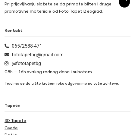
Pri prijavljivanju slažete se da primate bilten i druge
promotivne materijale od Foto Tapet Beograd.
Kontakt
065/2588-471
fototapetbg@gmail.com
@fototapetbg
08h – 16h svakog radnog dana i subotom
Trudimo se da u što kraćem roku odgovorimo na vaše zahteve.
Tapete
3D Tapete
Cveće