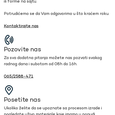
ili forme na sajtu.
Potrudićemo se da Vam odgovorimo u što kraćem roku.
Kontaktirajte nas
Pozovite nas
Za sva dodatna pitanja možete nas pozvati svakog
radnog dana i subotom od 08h do 16h.
065/2588-471
Posetite nas
Ukoliko želite da se upoznate sa procesom izrade i
pogledate uživo materijale koje imamo u ponudi