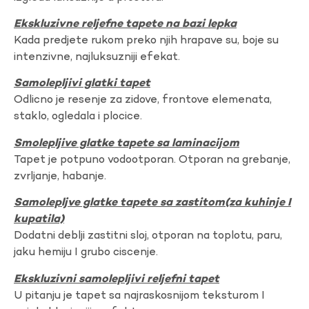
Ekskluzivne reljefne tapete na bazi lepka
Kada predjete rukom preko njih hrapave su, boje su
intenzivne, najluksuzniji efekat.
Samolepljivi glatki tapet
Odlicno je resenje za zidove, frontove elemenata,
staklo, ogledala i plocice.
Smolepljive glatke tapete sa laminacijom
Tapet je potpuno vodootporan. Otporan na grebanje,
zvrljanje, habanje.
Samolepljve glatke tapete sa zastitom(za kuhinje I
kupatila)
Dodatni deblji zastitni sloj, otporan na toplotu, paru,
jaku hemiju I grubo ciscenje.
Ekskluzivni samolepljivi reljefni tapet
U pitanju je tapet sa najraskosnijom teksturom I