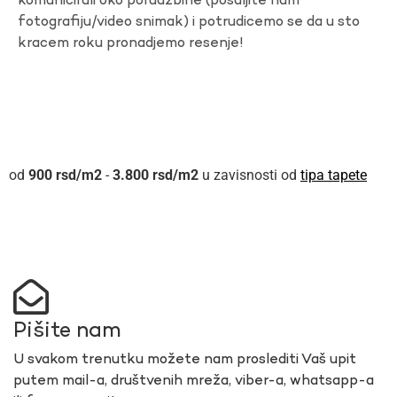
komunicirali oko porudzbine (posaljite nam
fotografiju/video snimak) i potrudicemo se da u sto
kracem roku pronadjemo resenje!
900
rsd
-
3.800
rsd
u zavisnosti od
tipa tapete
Pišite nam
U svakom trenutku možete nam proslediti Vaš upit
putem mail-a, društvenih mreža, viber-a, whatsapp-a