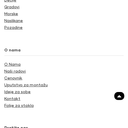
Dečije
Gradovi
Morske
Naslikane
Pozadine
O nama
O Nama
Naši radovi
Cenovnik
Uputstvo za montažu
Ideje za sobe
Kontakt
Folije za stakla