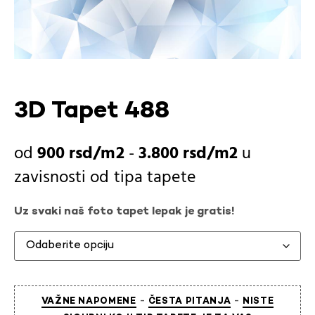
3D Tapet 488
900
rsd
-
3.800
rsd
u
zavisnosti od
tipa tapete
Uz svaki naš foto tapet lepak je gratis!
-
-
VAŽNE NAPOMENE
ČESTA PITANJA
NISTE