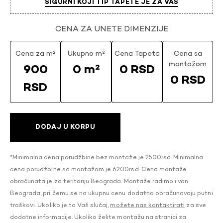
SIGURNI KOJI TIP TAPETE JE ZA VAS
CENA ZA UNETE DIMENZIJE
Cena za m²
Ukupno m²
Cena Tapeta
Cena sa
montažom
900
0 m²
0 RSD
0 RSD
RSD
DODAJ U KORPU
*Minimalna cena porudžbine bez montaže je 2500rsd. Minimalna
cena porudžbine sa montažom je 6200rsd. Cena montaže
obračunata je za teritoriju Beograda. Montaže radimo i van
Beograda, pri čemu se na ukupnu cenu dodatno obračunavaju putni
troškovi. Ukoliko je to Vaš slučaj,
možete nas kontaktirati
za sve
dodatne informacije. Ukoliko želite montažu na stranici za