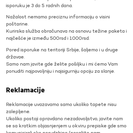
isporuku je 3 do 5 radnih dana.
Nažalost nemamo preciznu informaciju o visini
poštarine.
Kurirska služba obračunava na osnovu težine paketa i
najčešće je između 500rsd i 1000rsd.
Pored isporuke na teritoriji Srbije, šaljemo i u druge
državae.
Samo nam javite gde želite pošiljku i mi ćemo Vam
ponuditi najpovoljniju i najsigurniju opciju za slanje.
Reklamacije
Reklamacije uvazavamo samo ukoliko tapete nisu
zalepljene.
Ukoliko postoji opravdano nezadovoljstvo, javite nam
se sa kratkim objasnjenjem u okviru prepiske gde smo