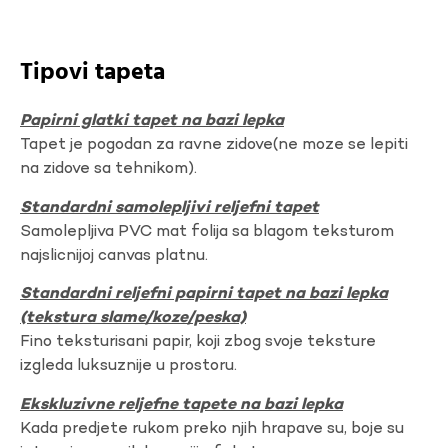
Tipovi tapeta
Papirni glatki tapet na bazi lepka
Tapet je pogodan za ravne zidove(ne moze se lepiti
na zidove sa tehnikom).
Standardni samolepljivi reljefni tapet
Samolepljiva PVC mat folija sa blagom teksturom
najslicnijoj canvas platnu.
Standardni reljefni papirni tapet na bazi lepka
(tekstura slame/koze/peska)
Fino teksturisani papir, koji zbog svoje teksture
izgleda luksuznije u prostoru.
Ekskluzivne reljefne tapete na bazi lepka
Kada predjete rukom preko njih hrapave su, boje su