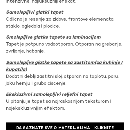
intenzivne, najluksuzniji efekat.
Samolepljivi glatki tapet
Odlicno je resenje za zidove, frontove elemenata,
staklo, ogledala i plocice.
Smolepljive glatke tapete sa laminacijom
Tapet je potpuno vodootporan. Otporan na grebanje,
zvrljanje, habanje.
Samolepljve glatke tapete sa zastitom(za kuhinje I
kupatila)
Dodatni deblji zastitni sloj, otporan na toplotu, paru,
jaku hemiju I grubo ciscenje.
Ekskluzivni samolepljivi reljefni tapet
U pitanju je tapet sa najraskosnijom teksturom I
najekskluzivnijim efektom.
DA SAZNATE SVE O MATERIJALIMA - KLIKNITE