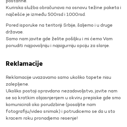
poštarine.
Kurirska služba obračunava na osnovu težine paketa i
najčešće je između 500rsd i 1000rsd.
Pored isporuke na teritoriji Srbije, šaljemo i u druge
državae.
Samo nam javite gde želite pošiljku i mi ćemo Vam
ponuditi najpovoljniju i najsigurniju opciju za slanje.
Reklamacije
Reklamacije uvazavamo samo ukoliko tapete nisu
zalepljene.
Ukoliko postoji opravdano nezadovoljstvo, javite nam
se sa kratkim objasnjenjem u okviru prepiske gde smo
komunicirali oko porudzbine (posaljite nam
fotografiju/video snimak) i potrudicemo se da u sto
kracem roku pronadjemo resenje!