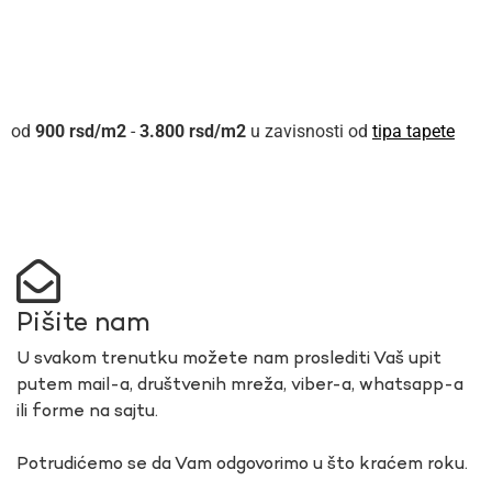
900
rsd
-
3.800
rsd
u zavisnosti od
tipa tapete
Pišite nam
U svakom trenutku možete nam proslediti Vaš upit
putem mail-a, društvenih mreža, viber-a, whatsapp-a
ili forme na sajtu.
Potrudićemo se da Vam odgovorimo u što kraćem roku.