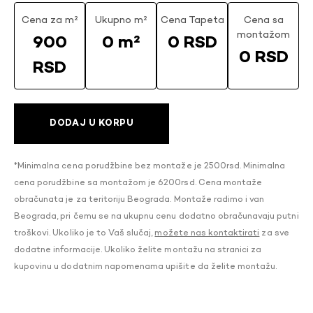
Cena za m²
Ukupno m²
Cena Tapeta
Cena sa
montažom
900
0 m²
0 RSD
0 RSD
RSD
DODAJ U KORPU
*Minimalna cena porudžbine bez montaže je 2500rsd. Minimalna
cena porudžbine sa montažom je 6200rsd. Cena montaže
obračunata je za teritoriju Beograda. Montaže radimo i van
Beograda, pri čemu se na ukupnu cenu dodatno obračunavaju putni
troškovi. Ukoliko je to Vaš slučaj,
možete nas kontaktirati
za sve
dodatne informacije. Ukoliko želite montažu na stranici za
kupovinu u dodatnim napomenama upišite da želite montažu.