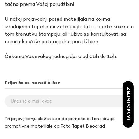
tačno prema Vašoj porudžbini.
U našoj proizvodnji pored materijala na kojima
izrađujemo tapete možete pogledati i tapete koje se u
tom trenutku štampaju, ali i uživo se konsultovati sa
nama oko Vaše potencijalne porudžbine.
Čekamo Vas svakog radnog dana od 08h do 16h.
Prijavite se na naš bilten
ŽELIM POPUST
Pri prijavljivanju slažete se da primate bilten i druge
promotivne materijale od Foto Tapet Beograd.