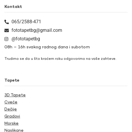
Kontakt
065/2588-471
fototapetbg@gmail.com
@fototapetbg
08h – 16h svakog radnog dana i subotom
Trudimo se da u što kraćem roku odgovorimo na vaše zahteve.
Tapete
3D Tapete
Cveće
Dečije
Gradovi
Morske
Naslikane