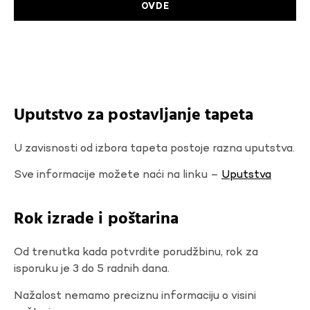
OVDE
Uputstvo za postavljanje tapeta
U zavisnosti od izbora tapeta postoje razna uputstva.
Sve informacije možete naći na linku –
Uputstva
Rok izrade i poštarina
Od trenutka kada potvrdite porudžbinu, rok za
isporuku je 3 do 5 radnih dana.
Nažalost nemamo preciznu informaciju o visini