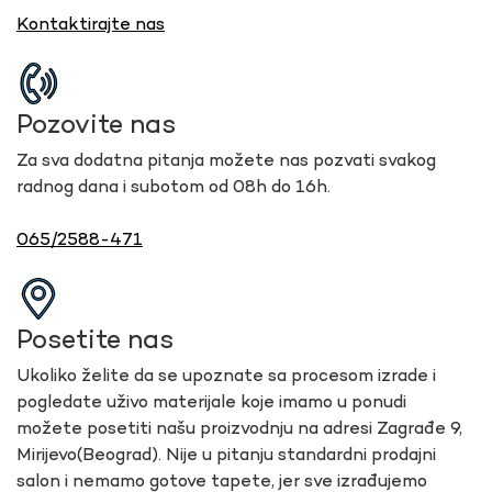
Kontaktirajte nas
Pozovite nas
Za sva dodatna pitanja možete nas pozvati svakog
radnog dana i subotom od 08h do 16h.
065/2588-471
Posetite nas
Ukoliko želite da se upoznate sa procesom izrade i
pogledate uživo materijale koje imamo u ponudi
možete posetiti našu proizvodnju na adresi Zagrađe 9,
Mirijevo(Beograd). Nije u pitanju standardni prodajni
salon i nemamo gotove tapete, jer sve izrađujemo