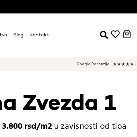
tva
Blog
Kontakt
★
★
★
★
★
Google Recenzije
a Zvezda 1
-
3.800
rsd
u zavisnosti od
tipa