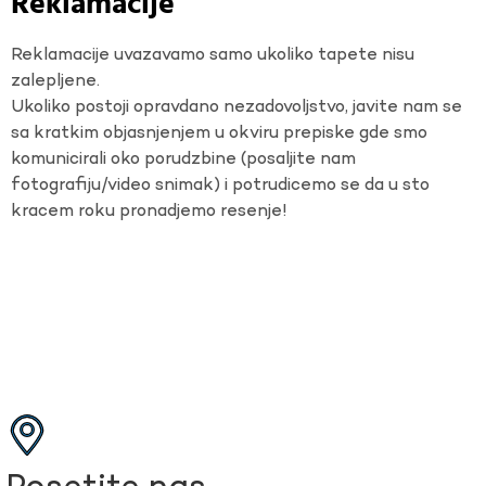
Reklamacije
Reklamacije uvazavamo samo ukoliko tapete nisu
zalepljene.
Ukoliko postoji opravdano nezadovoljstvo, javite nam se
sa kratkim objasnjenjem u okviru prepiske gde smo
komunicirali oko porudzbine (posaljite nam
fotografiju/video snimak) i potrudicemo se da u sto
kracem roku pronadjemo resenje!