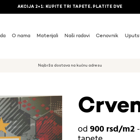
AKCIJA 2+1: KUPITE TRI TAPETE, PLATITE DVE
uda
O nama
Materijali
Naši radovi
Cenovnik
Uputs
Najbrža dostava na kućnu adresu
Crven
900
rsd
tapete