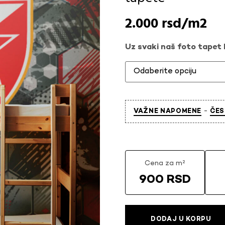
2.000
rsd
Uz svaki naš foto tapet l
-
VAŽNE NAPOMENE
ČES
Cena za m²
900 RSD
DODAJ U KORPU