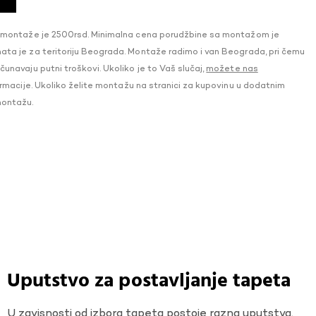
 montaže je 2500rsd. Minimalna cena porudžbine sa montažom je
a je za teritoriju Beograda. Montaže radimo i van Beograda, pri čemu
navaju putni troškovi. Ukoliko je to Vaš slučaj,
možete nas
macije. Ukoliko želite montažu na stranici za kupovinu u dodatnim
montažu.
Uputstvo za postavljanje tapeta
U zavisnosti od izbora tapeta postoje razna uputstva.