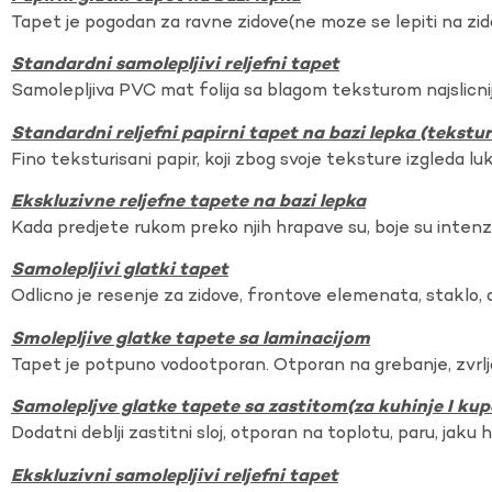
Tapet je pogodan za ravne zidove(ne moze se lepiti na zi
Standardni samolepljivi reljefni tapet
Samolepljiva PVC mat folija sa blagom teksturom najslicnij
Standardni reljefni papirni tapet na bazi lepka (tekst
Fino teksturisani papir, koji zbog svoje teksture izgleda lu
Ekskluzivne reljefne tapete na bazi lepka
Kada predjete rukom preko njih hrapave su, boje su intenzi
Samolepljivi glatki tapet
Odlicno je resenje za zidove, frontove elemenata, staklo, o
Smolepljive glatke tapete sa laminacijom
Tapet je potpuno vodootporan. Otporan na grebanje, zvrlj
Samolepljve glatke tapete sa zastitom(za kuhinje I kup
Dodatni deblji zastitni sloj, otporan na toplotu, paru, jaku 
Ekskluzivni samolepljivi reljefni tapet