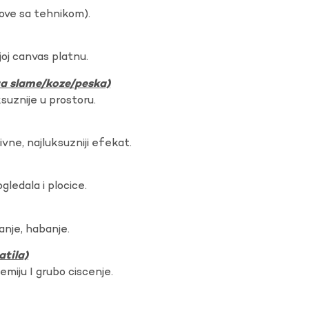
dove sa tehnikom).
oj canvas platnu.
ura slame/koze/peska)
ksuznije u prostoru.
vne, najluksuzniji efekat.
gledala i plocice.
anje, habanje.
atila)
hemiju I grubo ciscenje.