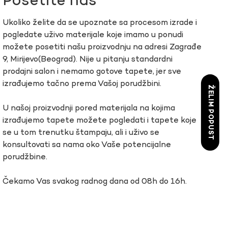
Posetite nas
Ukoliko želite da se upoznate sa procesom izrade i
pogledate uživo materijale koje imamo u ponudi
možete posetiti našu proizvodnju na adresi Zagrađe
9, Mirijevo(Beograd). Nije u pitanju standardni
prodajni salon i nemamo gotove tapete, jer sve
izrađujemo tačno prema Vašoj porudžbini.
ŽELIM POPUST
U našoj proizvodnji pored materijala na kojima
izrađujemo tapete možete pogledati i tapete koje
se u tom trenutku štampaju, ali i uživo se
konsultovati sa nama oko Vaše potencijalne
porudžbine.
Čekamo Vas svakog radnog dana od 08h do 16h.