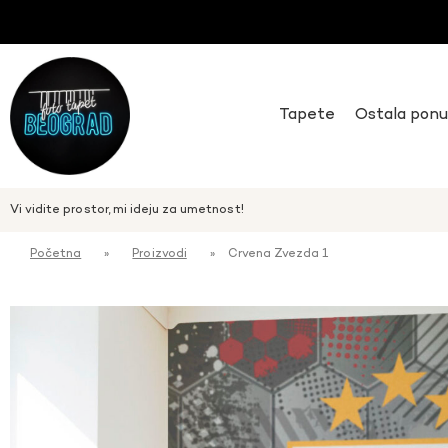
Tapete
Ostala pon
Vi vidite prostor, mi ideju za umetnost!
Početna
»
Proizvodi
»
Crvena Zvezda 1