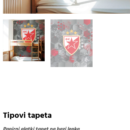
Tipovi tapeta
Papirni glatki tapet na bazi lepka