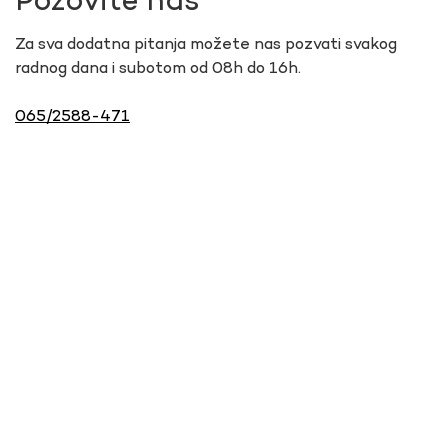
Pozovite nas
Za sva dodatna pitanja možete nas pozvati svakog
radnog dana i subotom od 08h do 16h.
065/2588-471