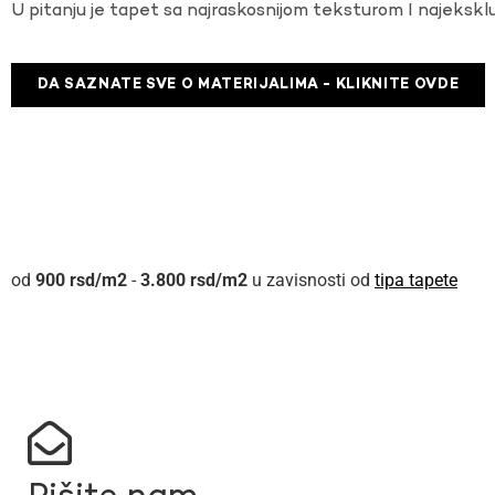
U pitanju je tapet sa najraskosnijom teksturom I najekskl
DA SAZNATE SVE O MATERIJALIMA - KLIKNITE OVDE
900
rsd
-
3.800
rsd
u zavisnosti od
tipa tapete