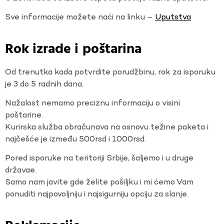
Sve informacije možete naći na linku –
Uputstva
Rok izrade i poštarina
Od trenutka kada potvrdite porudžbinu, rok za isporuku
je 3 do 5 radnih dana.
Nažalost nemamo preciznu informaciju o visini
poštarine.
Kurirska služba obračunava na osnovu težine paketa i
najčešće je između 500rsd i 1000rsd.
Pored isporuke na teritoriji Srbije, šaljemo i u druge
državae.
Samo nam javite gde želite pošiljku i mi ćemo Vam
ponuditi najpovoljniju i najsigurniju opciju za slanje.