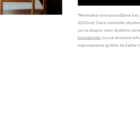
*Minimalna cena porudžbine bez
6200rsd. Cena montaže obračunat
se na ukupnu cenu dodatno obraču
kontaktirati
za sve dodatne infor
napomenama upišite da želite 