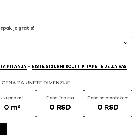
epak je gratis!
-
TA PITANJA
NISTE SIGURNI KOJI TIP TAPETE JE ZA VAS
CENA ZA UNETE DIMENZIJE
Ukupno m²
Cena Tapeta
Cena sa montažom
0 m²
0 RSD
0 RSD