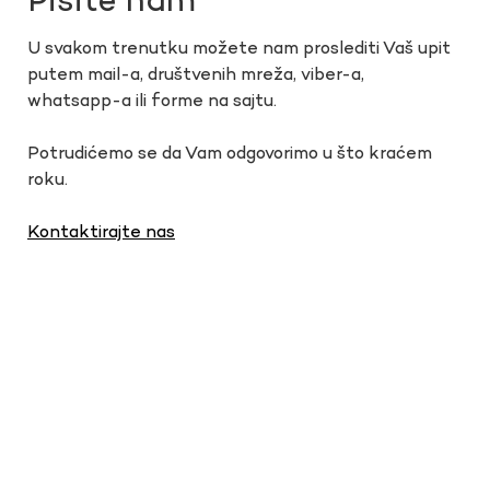
Pišite nam
U svakom trenutku možete nam proslediti Vaš upit
putem mail-a, društvenih mreža, viber-a,
whatsapp-a ili forme na sajtu.
Potrudićemo se da Vam odgovorimo u što kraćem
roku.
Kontaktirajte nas