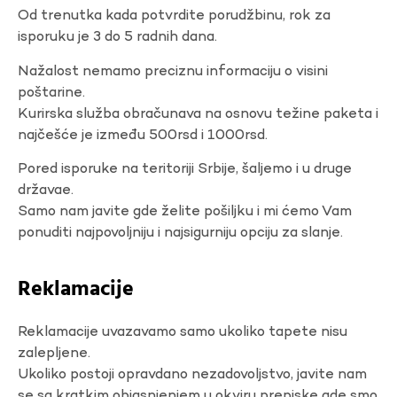
Od trenutka kada potvrdite porudžbinu, rok za
isporuku je 3 do 5 radnih dana.
Nažalost nemamo preciznu informaciju o visini
poštarine.
Kurirska služba obračunava na osnovu težine paketa i
najčešće je između 500rsd i 1000rsd.
Pored isporuke na teritoriji Srbije, šaljemo i u druge
državae.
Samo nam javite gde želite pošiljku i mi ćemo Vam
ponuditi najpovoljniju i najsigurniju opciju za slanje.
Reklamacije
Reklamacije uvazavamo samo ukoliko tapete nisu
zalepljene.
Ukoliko postoji opravdano nezadovoljstvo, javite nam
se sa kratkim objasnjenjem u okviru prepiske gde smo