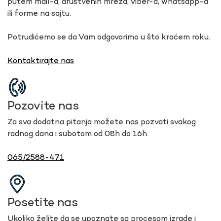
putem mail-a, društvenih mreža, viber-a, whatsapp-a
ili forme na sajtu.
Potrudićemo se da Vam odgovorimo u što kraćem roku.
Kontaktirajte nas
Pozovite nas
Za sva dodatna pitanja možete nas pozvati svakog
radnog dana i subotom od 08h do 16h.
065/2588-471
Posetite nas
Ukoliko želite da se upoznate sa procesom izrade i