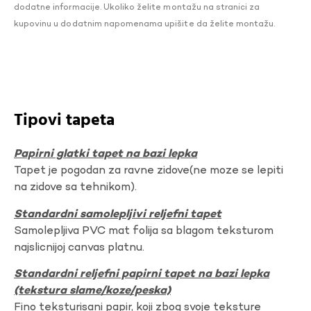
dodatne informacije. Ukoliko želite montažu na stranici za
kupovinu u dodatnim napomenama upišite da želite montažu.
Tipovi tapeta
Papirni glatki tapet na bazi lepka
Tapet je pogodan za ravne zidove(ne moze se lepiti
na zidove sa tehnikom).
Standardni samolepljivi reljefni tapet
Samolepljiva PVC mat folija sa blagom teksturom
najslicnijoj canvas platnu.
Standardni reljefni papirni tapet na bazi lepka
(tekstura slame/koze/peska)
Fino teksturisani papir, koji zbog svoje teksture