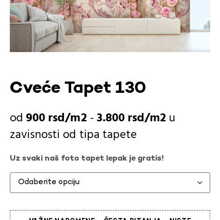
Cveće Tapet 130
900
rsd
-
3.800
rsd
u
zavisnosti od
tipa tapete
Uz svaki naš foto tapet lepak je gratis!