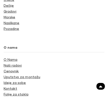
Cveće
Dečije
Gradovi
Morske
Naslikane
Pozadine
O nama
O Nama
Naši radovi
Cenovnik
Uputstvo za montažu
Ideje za sobe
Kontakt
Folije za stakla