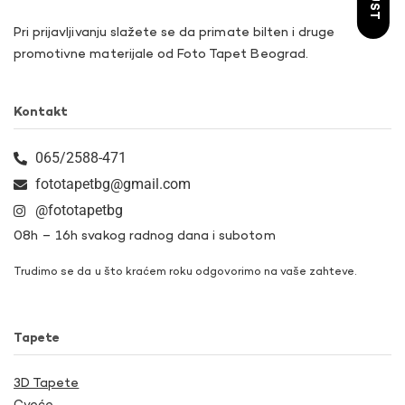
Pri prijavljivanju slažete se da primate bilten i druge
promotivne materijale od Foto Tapet Beograd.
Kontakt
065/2588-471
fototapetbg@gmail.com
@fototapetbg
08h – 16h svakog radnog dana i subotom
Trudimo se da u što kraćem roku odgovorimo na vaše zahteve.
Tapete
3D Tapete