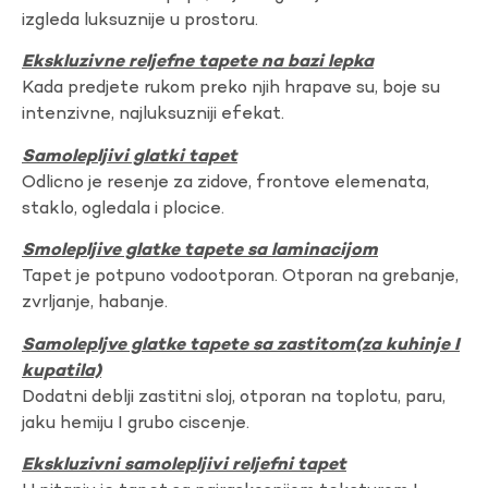
izgleda luksuznije u prostoru.
Ekskluzivne reljefne tapete na bazi lepka
Kada predjete rukom preko njih hrapave su, boje su
intenzivne, najluksuzniji efekat.
Samolepljivi glatki tapet
Odlicno je resenje za zidove, frontove elemenata,
staklo, ogledala i plocice.
Smolepljive glatke tapete sa laminacijom
Tapet je potpuno vodootporan. Otporan na grebanje,
zvrljanje, habanje.
Samolepljve glatke tapete sa zastitom(za kuhinje I
kupatila)
Dodatni deblji zastitni sloj, otporan na toplotu, paru,
jaku hemiju I grubo ciscenje.
Ekskluzivni samolepljivi reljefni tapet