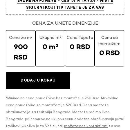
-
-
VAŽNE NAPOMENE
ČESTA PITANJA
NISTE
SIGURNI KOJI TIP TAPETE JE ZA VAS
CENA ZA UNETE DIMENZIJE
Cena za m²
Ukupno m²
Cena Tapeta
Cena sa
montažom
900
0 m²
0 RSD
0 RSD
RSD
DODAJ U KORPU
*Minimalna cena porudžbine bez montaže je 2500rsd. Minimalna
cena porudžbine sa montažom je 6200rsd. Cena montaže
obračunata je za teritoriju Beograda. Montaže radimo i van
Beograda, pri čemu se na ukupnu cenu dodatno obračunavaju putni
troškovi. Ukoliko je to Vaš slučaj,
možete nas kontaktirati
za sve