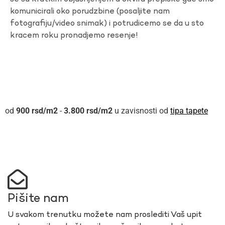
komunicirali oko porudzbine (posaljite nam
fotografiju/video snimak) i potrudicemo se da u sto
kracem roku pronadjemo resenje!
900
rsd
-
3.800
rsd
u zavisnosti od
tipa tapete
Pišite nam
U svakom trenutku možete nam proslediti Vaš upit