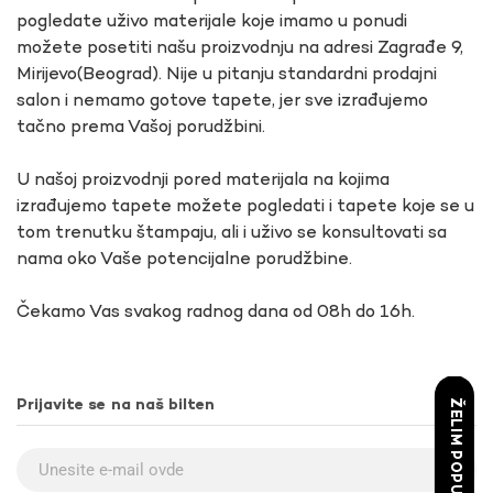
pogledate uživo materijale koje imamo u ponudi
možete posetiti našu proizvodnju na adresi Zagrađe 9,
Mirijevo(Beograd). Nije u pitanju standardni prodajni
salon i nemamo gotove tapete, jer sve izrađujemo
tačno prema Vašoj porudžbini.
U našoj proizvodnji pored materijala na kojima
izrađujemo tapete možete pogledati i tapete koje se u
tom trenutku štampaju, ali i uživo se konsultovati sa
nama oko Vaše potencijalne porudžbine.
Čekamo Vas svakog radnog dana od 08h do 16h.
Prijavite se na naš bilten
ŽELIM POPUST