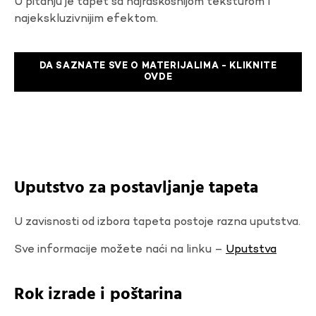
U pitanju je tapet sa najraskosnijom teksturom I
najekskluzivnijim efektom.
DA SAZNATE SVE O MATERIJALIMA - KLIKNITE
OVDE
Uputstvo za postavljanje tapeta
U zavisnosti od izbora tapeta postoje razna uputstva.
Sve informacije možete naći na linku –
Uputstva
Rok izrade i poštarina