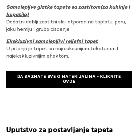
Samolepljve glatke tapete sa zastitom(za kuhinje I
kupatila)
Dodatni deblji zastitni sloj, otporan na toplotu, paru,
jaku hemiju I grubo ciscenje.
Ekskluzivni samolepljivi reljefni tapet
U pitanju je tapet sa najraskosnijom teksturom I
najekskluzivnijim efektom.
DA SAZNATE SVE O MATERIJALIMA - KLIKNITE
OVDE
Uputstvo za postavljanje tapeta