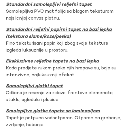
Standardni samolepljivi reljefni tapet
Samolepljiva PVC mat folija sa blagom teksturom
najslicnijoj canvas platnu.
Standardni reljefni papirni tapet na bazi lepka
(tekstura slame/koze/peska)
Fino teksturisani papir, koji zbog svoje teksture
izgleda luksuznije u prostoru.
Ekskluzivne reljefne tapete na bazi lepka
Kada predjete rukom preko njih hrapave su, boje su
intenzivne, najluksuzniji efekat.
Samolepljivi glatki tapet
Odlicno je resenje za zidove, frontove elemenata,
staklo, ogledala i plocice.
Smolepljive glatke tapete sa laminacijom
Tapet je potpuno vodootporan. Otporan na grebanje,
zvrljanje, habanje.