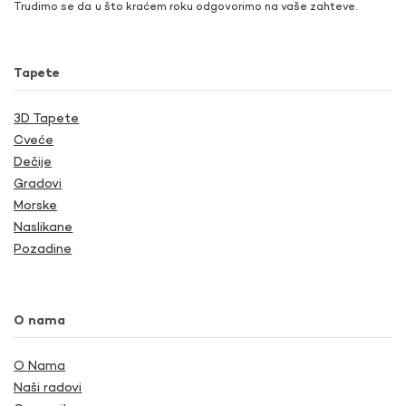
Trudimo se da u što kraćem roku odgovorimo na vaše zahteve.
Tapete
3D Tapete
Cveće
Dečije
Gradovi
Morske
Naslikane
Pozadine
O nama
O Nama
Naši radovi