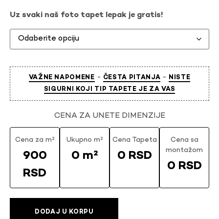
Uz svaki naš foto tapet lepak je gratis!
-
-
VAŽNE NAPOMENE
ČESTA PITANJA
NISTE
SIGURNI KOJI TIP TAPETE JE ZA VAS
CENA ZA UNETE DIMENZIJE
Cena za m²
Ukupno m²
Cena Tapeta
Cena sa
montažom
900
0 m²
0 RSD
0 RSD
RSD
DODAJ U KORPU