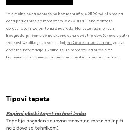
*Minimalna cena porudžbine bez montaže je 2500rsd. Minimalna
cena porudžbine sa montažom je 6200rsd. Cena montaže
obračunata je za teritoriju Beograda. Montaže radimo i van
Beograda, pri čemu se na ukupnu cenu dodatno obračunavaju putni
troškovi. Ukoliko je to Vaš slučaj,
možete nas kontaktirati
za sve
dodatne informacije. Ukoliko želite montažu na stranici za
kupovinu u dodatnim napomenama upišite da želite montažu.
Tipovi tapeta
Papirni glatki tapet na bazi lepka
Tapet je pogodan za ravne zidove(ne moze se lepiti
na zidove sa tehnikom).