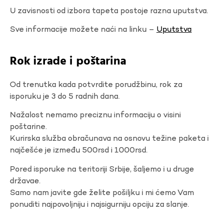
U zavisnosti od izbora tapeta postoje razna uputstva.
Sve informacije možete naći na linku –
Uputstva
Rok izrade i poštarina
Od trenutka kada potvrdite porudžbinu, rok za
isporuku je 3 do 5 radnih dana.
Nažalost nemamo preciznu informaciju o visini
poštarine.
Kurirska služba obračunava na osnovu težine paketa i
najčešće je između 500rsd i 1000rsd.
Pored isporuke na teritoriji Srbije, šaljemo i u druge
državae.
Samo nam javite gde želite pošiljku i mi ćemo Vam
ponuditi najpovoljniju i najsigurniju opciju za slanje.