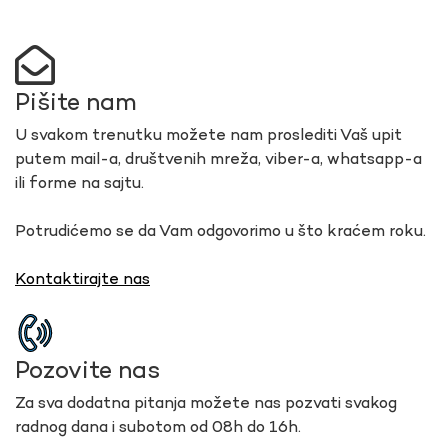
Pišite nam
U svakom trenutku možete nam proslediti Vaš upit
putem mail-a, društvenih mreža, viber-a, whatsapp-a
ili forme na sajtu.
Potrudićemo se da Vam odgovorimo u što kraćem roku.
Kontaktirajte nas
Pozovite nas
Za sva dodatna pitanja možete nas pozvati svakog
radnog dana i subotom od 08h do 16h.