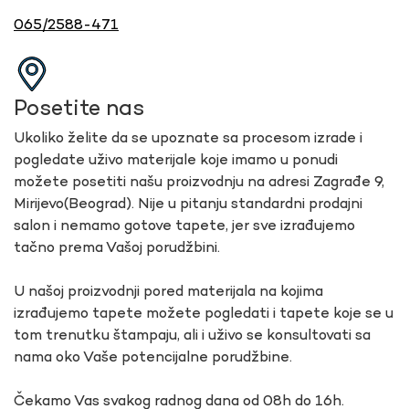
065/2588-471
Posetite nas
Ukoliko želite da se upoznate sa procesom izrade i
pogledate uživo materijale koje imamo u ponudi
možete posetiti našu proizvodnju na adresi Zagrađe 9,
Mirijevo(Beograd). Nije u pitanju standardni prodajni
salon i nemamo gotove tapete, jer sve izrađujemo
tačno prema Vašoj porudžbini.
U našoj proizvodnji pored materijala na kojima
izrađujemo tapete možete pogledati i tapete koje se u
tom trenutku štampaju, ali i uživo se konsultovati sa
nama oko Vaše potencijalne porudžbine.
Čekamo Vas svakog radnog dana od 08h do 16h.