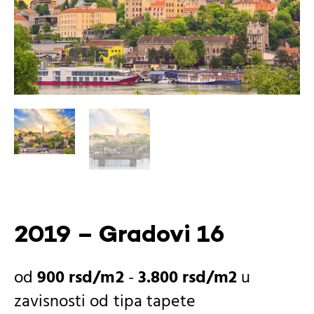
2019 – Gradovi 16
900
rsd
-
3.800
rsd
u
zavisnosti od
tipa tapete