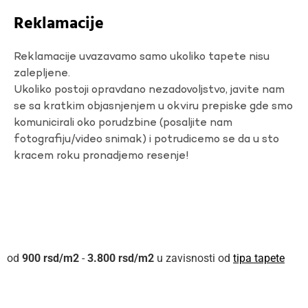
Reklamacije
Reklamacije uvazavamo samo ukoliko tapete nisu
zalepljene.
Ukoliko postoji opravdano nezadovoljstvo, javite nam
se sa kratkim objasnjenjem u okviru prepiske gde smo
komunicirali oko porudzbine (posaljite nam
fotografiju/video snimak) i potrudicemo se da u sto
kracem roku pronadjemo resenje!
900
rsd
-
3.800
rsd
u zavisnosti od
tipa tapete