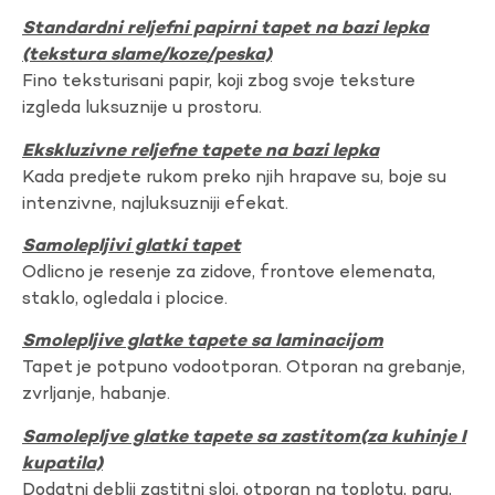
Standardni reljefni papirni tapet na bazi lepka
(tekstura slame/koze/peska)
Fino teksturisani papir, koji zbog svoje teksture
izgleda luksuznije u prostoru.
Ekskluzivne reljefne tapete na bazi lepka
Kada predjete rukom preko njih hrapave su, boje su
intenzivne, najluksuzniji efekat.
Samolepljivi glatki tapet
Odlicno je resenje za zidove, frontove elemenata,
staklo, ogledala i plocice.
Smolepljive glatke tapete sa laminacijom
Tapet je potpuno vodootporan. Otporan na grebanje,
zvrljanje, habanje.
Samolepljve glatke tapete sa zastitom(za kuhinje I
kupatila)
Dodatni deblji zastitni sloj, otporan na toplotu, paru,