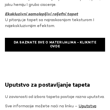
jaku hemiju I grubo ciscenje.
Ekskluzivni samolepljivi reljefni tapet
U pitanju je tapet sa najraskosnijom teksturom I
najekskluzivnijim efektom.
DA SAZNATE SVE O MATERIJALIMA - KLIKNITE
OVDE
Uputstvo za postavljanje tapeta
U zavisnosti od izbora tapeta postoje razna uputstva.
Sve informacije možete naći na linku –
Uputstva