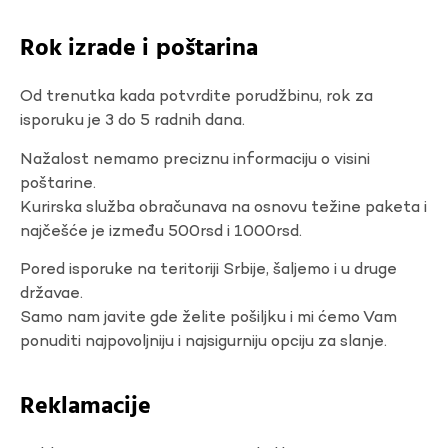
Rok izrade i poštarina
Od trenutka kada potvrdite porudžbinu, rok za
isporuku je 3 do 5 radnih dana.
Nažalost nemamo preciznu informaciju o visini
poštarine.
Kurirska služba obračunava na osnovu težine paketa i
najčešće je između 500rsd i 1000rsd.
Pored isporuke na teritoriji Srbije, šaljemo i u druge
državae.
Samo nam javite gde želite pošiljku i mi ćemo Vam
ponuditi najpovoljniju i najsigurniju opciju za slanje.
Reklamacije