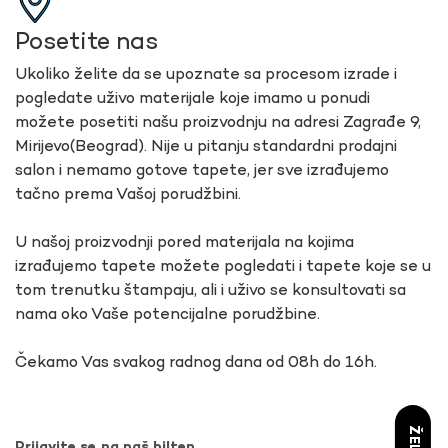
Posetite nas
Ukoliko želite da se upoznate sa procesom izrade i
pogledate uživo materijale koje imamo u ponudi
možete posetiti našu proizvodnju na adresi Zagrađe 9,
Mirijevo(Beograd). Nije u pitanju standardni prodajni
salon i nemamo gotove tapete, jer sve izrađujemo
tačno prema Vašoj porudžbini.
U našoj proizvodnji pored materijala na kojima
izrađujemo tapete možete pogledati i tapete koje se u
tom trenutku štampaju, ali i uživo se konsultovati sa
nama oko Vaše potencijalne porudžbine.
Čekamo Vas svakog radnog dana od 08h do 16h.
Prijavite se na naš bilten