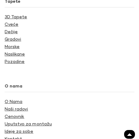
Tapete
3D Tapete
Cveće
Dečije
Gradovi
Morske
Naslikane
Pozadine
O nama
O Nama
Naši radovi
Cenovnik
Uputstvo za montažu
Ideje za sobe