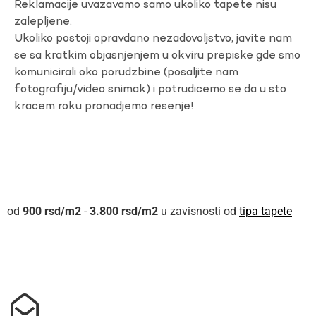
Reklamacije uvazavamo samo ukoliko tapete nisu
zalepljene.
Ukoliko postoji opravdano nezadovoljstvo, javite nam
se sa kratkim objasnjenjem u okviru prepiske gde smo
komunicirali oko porudzbine (posaljite nam
fotografiju/video snimak) i potrudicemo se da u sto
kracem roku pronadjemo resenje!
900
rsd
-
3.800
rsd
u zavisnosti od
tipa tapete