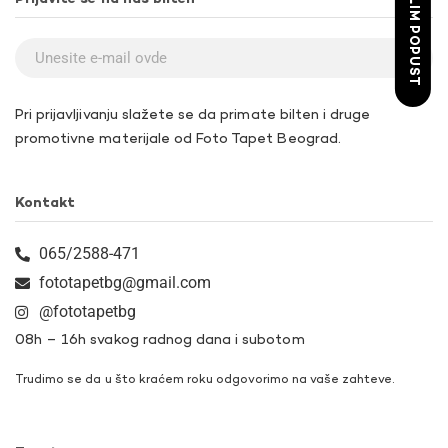
ŽELIM POPUST
Pri prijavljivanju slažete se da primate bilten i druge
promotivne materijale od Foto Tapet Beograd.
Kontakt
065/2588-471
fototapetbg@gmail.com
@fototapetbg
08h – 16h svakog radnog dana i subotom
Trudimo se da u što kraćem roku odgovorimo na vaše zahteve.