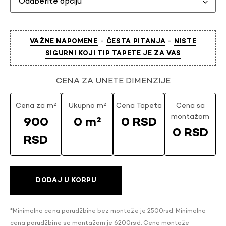
-
-
VAŽNE NAPOMENE
ČESTA PITANJA
NISTE
SIGURNI KOJI TIP TAPETE JE ZA VAS
CENA ZA UNETE DIMENZIJE
Cena za m²
Ukupno m²
Cena Tapeta
Cena sa
montažom
900
0 m²
0 RSD
0 RSD
RSD
DODAJ U KORPU
*Minimalna cena porudžbine bez montaže je 2500rsd. Minimalna
cena porudžbine sa montažom je 6200rsd. Cena montaže