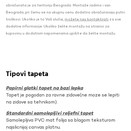
obračunata je za teritoriju Beograda. Montaže radimo i van
Beograda, pri čemu se na ukupnu cenu dodatno obračunavaju putni
troškovi. Ukoliko je to Vaš slučaj,
možete nas kontaktirati
za sve
dodatne informacije. Ukoliko želite montažu na stranici za
kupovinu u dodatnim napomenama upišite da želite montažu.
Tipovi tapeta
Papirni glatki tapet na bazi lepka
Tapet je pogodan za ravne zidove(ne moze se lepiti
na zidove sa tehnikom).
Standardni samolepljivi reljefni tapet
Samolepljiva PVC mat folija sa blagom teksturom
najslicnijoj canvas platnu.