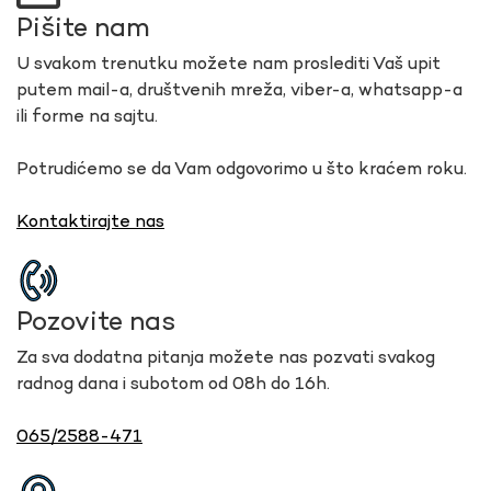
Pišite nam
U svakom trenutku možete nam proslediti Vaš upit
putem mail-a, društvenih mreža, viber-a, whatsapp-a
ili forme na sajtu.
Potrudićemo se da Vam odgovorimo u što kraćem roku.
Kontaktirajte nas
Pozovite nas
Za sva dodatna pitanja možete nas pozvati svakog
radnog dana i subotom od 08h do 16h.
065/2588-471