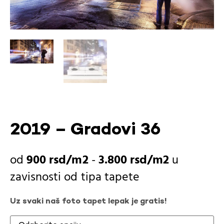
2019 – Gradovi 36
900
rsd
-
3.800
rsd
u
zavisnosti od
tipa tapete
Uz svaki naš foto tapet lepak je gratis!