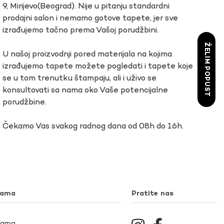
9, Mirijevo(Beograd). Nije u pitanju standardni
prodajni salon i nemamo gotove tapete, jer sve
izrađujemo tačno prema Vašoj porudžbini.
ŽELIM POPUST
U našoj proizvodnji pored materijala na kojima
izrađujemo tapete možete pogledati i tapete koje
se u tom trenutku štampaju, ali i uživo se
konsultovati sa nama oko Vaše potencijalne
porudžbine.
Čekamo Vas svakog radnog dana od 08h do 16h.
nama
Pratite nas
Nama