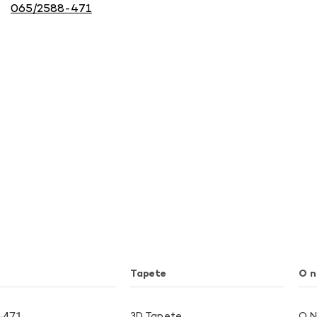
065/2588-471
Tapete
O 
-471
3D Tapete
O 