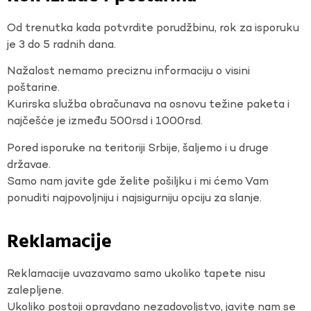
Od trenutka kada potvrdite porudžbinu, rok za isporuku
je 3 do 5 radnih dana.
Nažalost nemamo preciznu informaciju o visini
poštarine.
Kurirska služba obračunava na osnovu težine paketa i
najčešće je između 500rsd i 1000rsd.
Pored isporuke na teritoriji Srbije, šaljemo i u druge
državae.
Samo nam javite gde želite pošiljku i mi ćemo Vam
ponuditi najpovoljniju i najsigurniju opciju za slanje.
Reklamacije
Reklamacije uvazavamo samo ukoliko tapete nisu
zalepljene.
Ukoliko postoji opravdano nezadovoljstvo, javite nam se