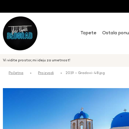
Tapete
Ostala pon
Vi vidite prostor, mi ideju za umetnost!
Početna
»
Proizvodi
»
2019 – Gradovi-48.jpg