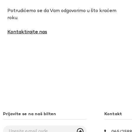
Potrudićemo se da Vam odgovorimo u što kraćem
roku.
Kontaktirajte nas
Prijavite se na naš bilten
Kontakt
065/2588