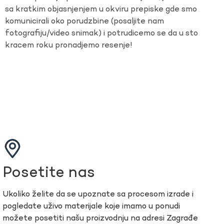
sa kratkim objasnjenjem u okviru prepiske gde smo
komunicirali oko porudzbine (posaljite nam
fotografiju/video snimak) i potrudicemo se da u sto
kracem roku pronadjemo resenje!
Posetite nas
Ukoliko želite da se upoznate sa procesom izrade i
pogledate uživo materijale koje imamo u ponudi
možete posetiti našu proizvodnju na adresi Zagrađe