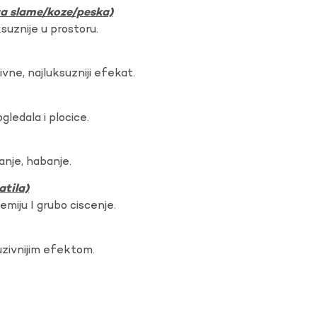
ura slame/koze/peska)
ksuznije u prostoru.
vne, najluksuzniji efekat.
gledala i plocice.
anje, habanje.
atila)
hemiju I grubo ciscenje.
uzivnijim efektom.