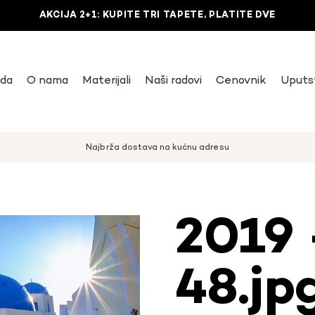
AKCIJA 2+1: KUPITE TRI TAPETE, PLATITE DVE
uda
O nama
Materijali
Naši radovi
Cenovnik
Uputs
Najbrža dostava na kućnu adresu
2019 
48.jp