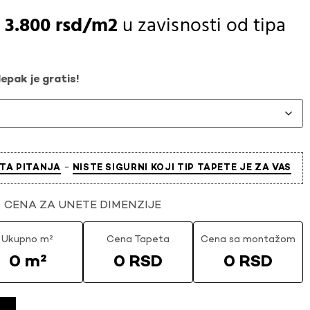
-
3.800
rsd
u zavisnosti od
tipa
epak je gratis!
-
TA PITANJA
NISTE SIGURNI KOJI TIP TAPETE JE ZA VAS
CENA ZA UNETE DIMENZIJE
Ukupno m²
Cena Tapeta
Cena sa montažom
0 m²
0 RSD
0 RSD