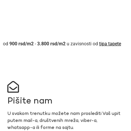
900
rsd
-
3.800
rsd
u zavisnosti od
tipa tapete
Pišite nam
U svakom trenutku možete nam proslediti Vaš upit
putem mail-a, društvenih mreža, viber-a,
whatsapp-a ili forme na sajtu.