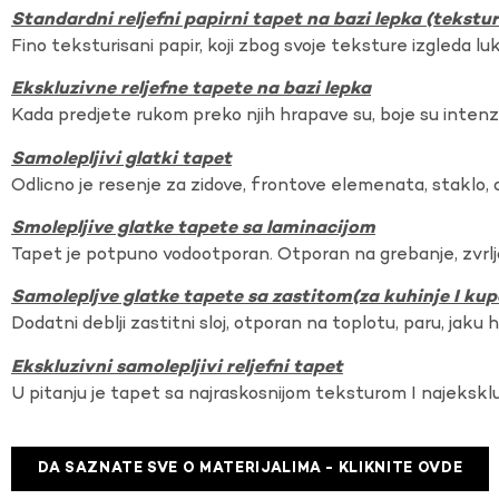
Standardni reljefni papirni tapet na bazi lepka (tekst
Fino teksturisani papir, koji zbog svoje teksture izgleda lu
Ekskluzivne reljefne tapete na bazi lepka
Kada predjete rukom preko njih hrapave su, boje su intenzi
Samolepljivi glatki tapet
Odlicno je resenje za zidove, frontove elemenata, staklo, o
Smolepljive glatke tapete sa laminacijom
Tapet je potpuno vodootporan. Otporan na grebanje, zvrlj
Samolepljve glatke tapete sa zastitom(za kuhinje I kup
Dodatni deblji zastitni sloj, otporan na toplotu, paru, jaku 
Ekskluzivni samolepljivi reljefni tapet
U pitanju je tapet sa najraskosnijom teksturom I najekskl
DA SAZNATE SVE O MATERIJALIMA - KLIKNITE OVDE