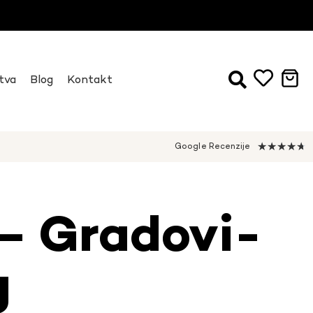
tva
Blog
Kontakt
★
★
★
★
★
Google Recenzije
– Gradovi-
g