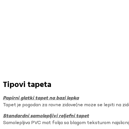
Tipovi tapeta
Papirni glatki tapet na bazi lepka
Tapet je pogodan za ravne zidove(ne moze se lepiti na zi
Standardni samolepljivi reljefni tapet
Samolepljiva PVC mat folija sa blagom teksturom najslicnij