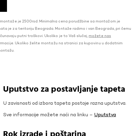
 montaže je 2500rsd. Minimalna cena porudžbine sa montažom je
a je za teritoriju Beograda. Montaže radimo i van Beograda, pri čemu
navaju putni troškovi. Ukoliko je to Vaš slučaj,
možete nas
macije. Ukoliko želite montažu na stranici za kupovinu u dodatnim
montažu.
Uputstvo za postavljanje tapeta
U zavisnosti od izbora tapeta postoje razna uputstva.
Sve informacije možete naći na linku –
Uputstva
Rok izrade i poštarina