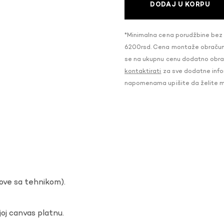
DODAJ U KORPU
*Minimalna cena porudžbine bez
6200rsd. Cena montaže obračunat
se na ukupnu cenu dodatno obraču
kontaktirati
za sve dodatne infor
napomenama upišite da želite 
dove sa tehnikom).
oj canvas platnu.