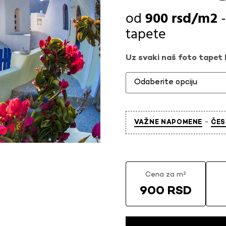
900
rsd
tapete
Uz svaki naš foto tapet l
-
VAŽNE NAPOMENE
ČES
Cena za m²
900 RSD