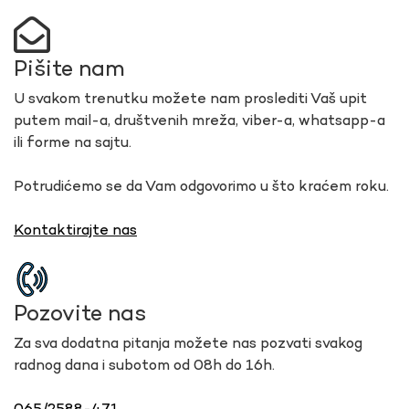
Pišite nam
U svakom trenutku možete nam proslediti Vaš upit
putem mail-a, društvenih mreža, viber-a, whatsapp-a
ili forme na sajtu.
Potrudićemo se da Vam odgovorimo u što kraćem roku.
Kontaktirajte nas
Pozovite nas
Za sva dodatna pitanja možete nas pozvati svakog
radnog dana i subotom od 08h do 16h.