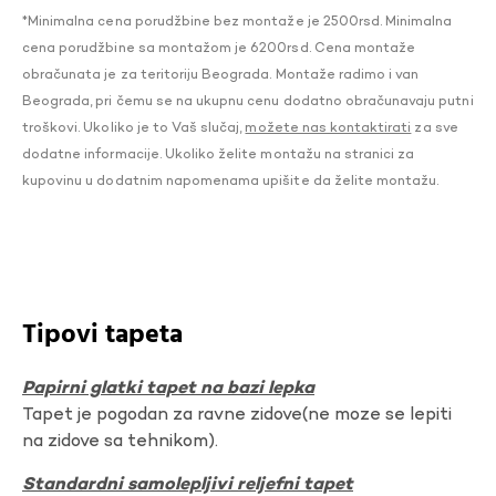
*Minimalna cena porudžbine bez montaže je 2500rsd. Minimalna
cena porudžbine sa montažom je 6200rsd. Cena montaže
obračunata je za teritoriju Beograda. Montaže radimo i van
Beograda, pri čemu se na ukupnu cenu dodatno obračunavaju putni
troškovi. Ukoliko je to Vaš slučaj,
možete nas kontaktirati
za sve
dodatne informacije. Ukoliko želite montažu na stranici za
kupovinu u dodatnim napomenama upišite da želite montažu.
Tipovi tapeta
Papirni glatki tapet na bazi lepka
Tapet je pogodan za ravne zidove(ne moze se lepiti
na zidove sa tehnikom).
Standardni samolepljivi reljefni tapet