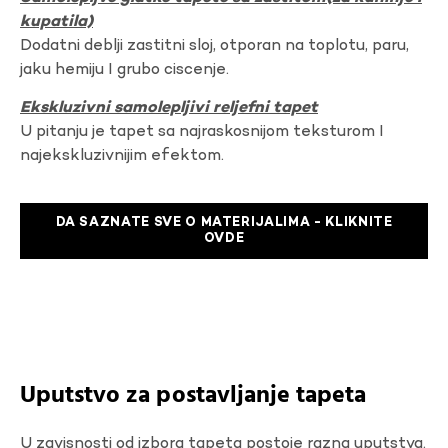
kupatila)
Dodatni deblji zastitni sloj, otporan na toplotu, paru,
jaku hemiju I grubo ciscenje.
Ekskluzivni samolepljivi reljefni tapet
U pitanju je tapet sa najraskosnijom teksturom I
najekskluzivnijim efektom.
DA SAZNATE SVE O MATERIJALIMA - KLIKNITE
OVDE
Uputstvo za postavljanje tapeta
U zavisnosti od izbora tapeta postoje razna uputstva.