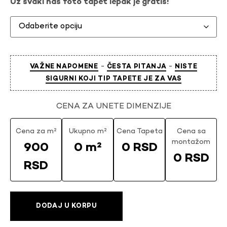
Uz svaki naš foto tapet lepak je gratis!
-
-
VAŽNE NAPOMENE
ČESTA PITANJA
NISTE
SIGURNI KOJI TIP TAPETE JE ZA VAS
CENA ZA UNETE DIMENZIJE
Cena za m²
Ukupno m²
Cena Tapeta
Cena sa
montažom
900
0 m²
0 RSD
0 RSD
RSD
DODAJ U KORPU