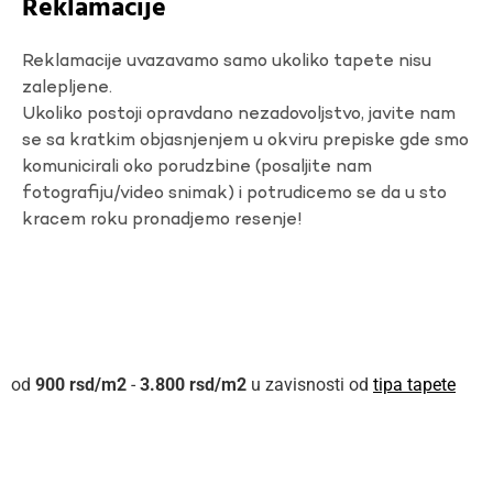
Reklamacije
Reklamacije uvazavamo samo ukoliko tapete nisu
zalepljene.
Ukoliko postoji opravdano nezadovoljstvo, javite nam
se sa kratkim objasnjenjem u okviru prepiske gde smo
komunicirali oko porudzbine (posaljite nam
fotografiju/video snimak) i potrudicemo se da u sto
kracem roku pronadjemo resenje!
900
rsd
-
3.800
rsd
u zavisnosti od
tipa tapete