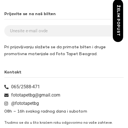
ŽELIM POPUST
Prijavite se na naš bilten
Pri prijavljivanju slažete se da primate bilten i druge
promotivne materijale od Foto Tapet Beograd.
Kontakt
065/2588-471
fototapetbg@gmail.com
@fototapetbg
08h – 16h svakog radnog dana i subotom
Trudimo se da u što kraćem roku odgovorimo na vaše zahteve.