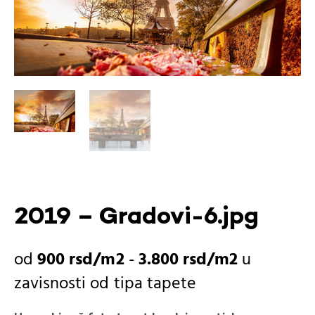
2019 – Gradovi-6.jpg
900
rsd
-
3.800
rsd
u
zavisnosti od
tipa tapete