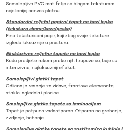
Samolepljiva PVC mat folija sa blagom teksturom
najslicnijoj canvas platnu.
Standardni reljefni papirni tapet na bazi lepka
(tekstura slame/koze/peska)
Fino teksturisani papir, koji zbog svoje teksture
izgleda luksuznije u prostoru.
Ekskluzivne reljefne tapete na bazi lepka
Kada predjete rukom preko njih hrapave su, boje su
intenzivne, najluksuzniji efekat.
Samolepljivi glatki tapet
Odlicno je resenje za zidove, frontove elemenata,
staklo, ogledala i plocice.
Smolepljive glatke tapete sa laminacijom
Tapet je potpuno vodootporan. Otporan na grebanje,
zvrljanje, habanje.
Samolepljve glatke tapete sa zastitom(za kuhinje I