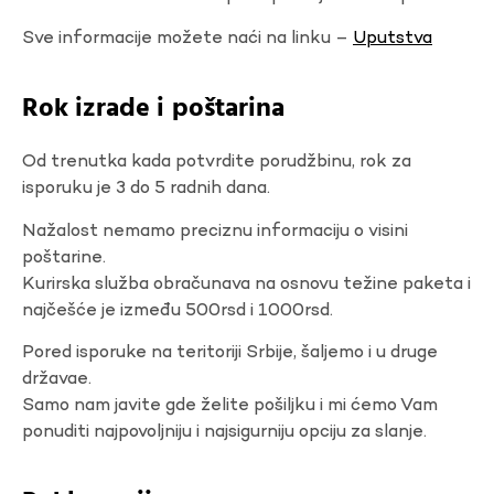
Sve informacije možete naći na linku –
Uputstva
Rok izrade i poštarina
Od trenutka kada potvrdite porudžbinu, rok za
isporuku je 3 do 5 radnih dana.
Nažalost nemamo preciznu informaciju o visini
poštarine.
Kurirska služba obračunava na osnovu težine paketa i
najčešće je između 500rsd i 1000rsd.
Pored isporuke na teritoriji Srbije, šaljemo i u druge
državae.
Samo nam javite gde želite pošiljku i mi ćemo Vam
ponuditi najpovoljniju i najsigurniju opciju za slanje.