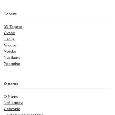
Tapete
3D Tapete
Cveće
Dečije
Gradovi
Morske
Naslikane
Pozadine
O nama
O Nama
Naši radovi
Cenovnik