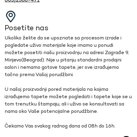
065/2588-471
Posetite nas
Ukoliko želite da se upoznate sa procesom izrade i
pogledate uživo materijale koje imamo u ponudi
možete posetiti našu proizvodnju na adresi Zagrađe 9,
Mirijevo(Beograd). Nije u pitanju standardni prodajni
salon i nemamo gotove tapete, jer sve izrađujemo
tačno prema Vašoj porudžbini.
U našoj proizvodnji pored materijala na kojima
izrađujemo tapete možete pogledati i tapete koje se u
tom trenutku štampaju, ali i uživo se konsultovati sa
nama oko Vaše potencijalne porudžbine.
Čekamo Vas svakog radnog dana od 08h do 16h.