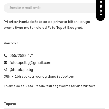
ŽELIM POPUST
Pri prijavljivanju slažete se da primate bilten i druge
promotivne materijale od Foto Tapet Beograd.
Kontakt
065/2588-471
fototapetbg@gmail.com
@fototapetbg
08h – 16h svakog radnog dana i subotom
Trudimo se da u što kraćem roku odgovorimo na vaše zahteve.
Tapete