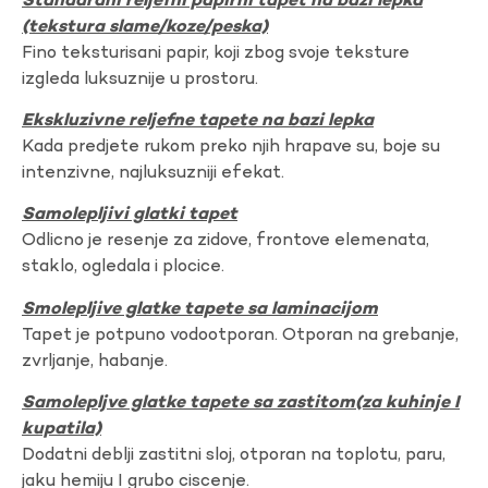
Standardni reljefni papirni tapet na bazi lepka
(tekstura slame/koze/peska)
Fino teksturisani papir, koji zbog svoje teksture
izgleda luksuznije u prostoru.
Ekskluzivne reljefne tapete na bazi lepka
Kada predjete rukom preko njih hrapave su, boje su
intenzivne, najluksuzniji efekat.
Samolepljivi glatki tapet
Odlicno je resenje za zidove, frontove elemenata,
staklo, ogledala i plocice.
Smolepljive glatke tapete sa laminacijom
Tapet je potpuno vodootporan. Otporan na grebanje,
zvrljanje, habanje.
Samolepljve glatke tapete sa zastitom(za kuhinje I
kupatila)
Dodatni deblji zastitni sloj, otporan na toplotu, paru,
jaku hemiju I grubo ciscenje.