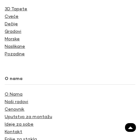
3D Tapete
Cveće
Dečije
Gradovi
Morske
Naslikane
Pozadine
O nama
O Nama
Naši radovi
Cenovnik
Uputstvo za montažu
Ideje za sobe
Kontakt
Folije za stakla