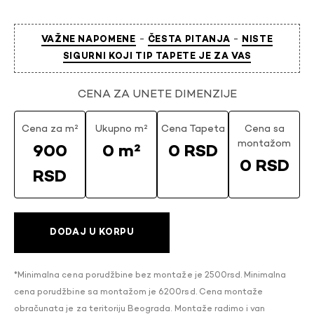
-
-
VAŽNE NAPOMENE
ČESTA PITANJA
NISTE
SIGURNI KOJI TIP TAPETE JE ZA VAS
CENA ZA UNETE DIMENZIJE
Cena za m²
Ukupno m²
Cena Tapeta
Cena sa
montažom
900
0 m²
0 RSD
0 RSD
RSD
DODAJ U KORPU
*Minimalna cena porudžbine bez montaže je 2500rsd. Minimalna
cena porudžbine sa montažom je 6200rsd. Cena montaže
obračunata je za teritoriju Beograda. Montaže radimo i van