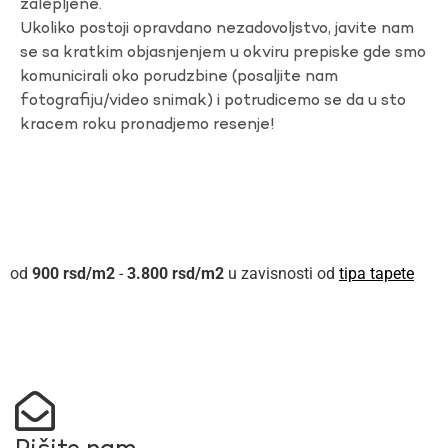
zalepljene.
Ukoliko postoji opravdano nezadovoljstvo, javite nam
se sa kratkim objasnjenjem u okviru prepiske gde smo
komunicirali oko porudzbine (posaljite nam
fotografiju/video snimak) i potrudicemo se da u sto
kracem roku pronadjemo resenje!
900
rsd
-
3.800
rsd
u zavisnosti od
tipa tapete