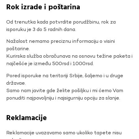
Rok izrade i poštarina
Od trenutka kada potvrdite porudžbinu, rok za
isporuku je 3 do 5 radnih dana.
Nažalost nemamo preciznu informaciju o visini
poštarine.
Kurirska služba obračunava na osnovu težine paketa i
najčešće je između 500rsd i 1000rsd.
Pored isporuke na teritoriji Srbije, šaljemo i u druge
državae.
Samo nam javite gde želite pošiljku i mi ćemo Vam
ponuditi najpovoljniju i najsigurniju opciju za slanje.
Reklamacije
Reklamacije uvazavamo samo ukoliko tapete nisu