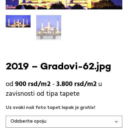
2019 – Gradovi-62.jpg
900
rsd
-
3.800
rsd
u
zavisnosti od
tipa tapete
Uz svaki naš foto tapet lepak je gratis!