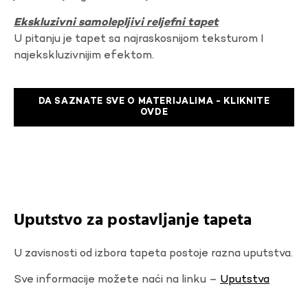
Ekskluzivni samolepljivi reljefni tapet
U pitanju je tapet sa najraskosnijom teksturom I
najekskluzivnijim efektom.
DA SAZNATE SVE O MATERIJALIMA - KLIKNITE
OVDE
Uputstvo za postavljanje tapeta
U zavisnosti od izbora tapeta postoje razna uputstva.
Sve informacije možete naći na linku –
Uputstva