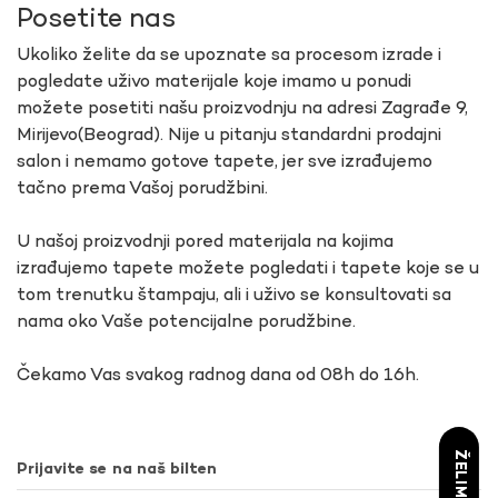
Posetite nas
Ukoliko želite da se upoznate sa procesom izrade i
pogledate uživo materijale koje imamo u ponudi
možete posetiti našu proizvodnju na adresi Zagrađe 9,
Mirijevo(Beograd). Nije u pitanju standardni prodajni
salon i nemamo gotove tapete, jer sve izrađujemo
tačno prema Vašoj porudžbini.
U našoj proizvodnji pored materijala na kojima
izrađujemo tapete možete pogledati i tapete koje se u
tom trenutku štampaju, ali i uživo se konsultovati sa
nama oko Vaše potencijalne porudžbine.
Čekamo Vas svakog radnog dana od 08h do 16h.
Prijavite se na naš bilten