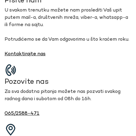
Pišite nam
U svakom trenutku možete nam proslediti Vaš upit
putem mail-a, društvenih mreža, viber-a, whatsapp-a
ili forme na sajtu.
Potrudićemo se da Vam odgovorimo u što kraćem roku.
Kontaktirajte nas
Pozovite nas
Za sva dodatna pitanja možete nas pozvati svakog
radnog dana i subotom od 08h do 16h.
065/2588-471