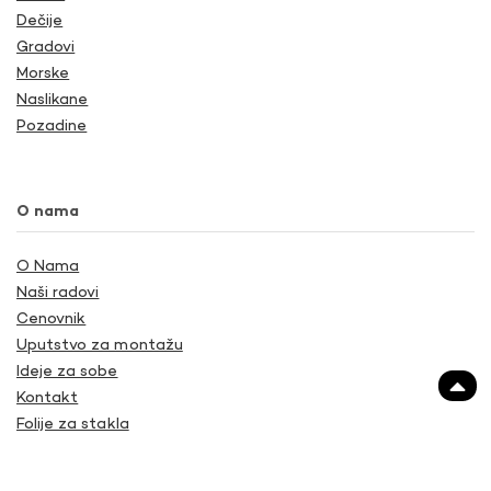
Dečije
Gradovi
Morske
Naslikane
Pozadine
O nama
O Nama
Naši radovi
Cenovnik
Uputstvo za montažu
Ideje za sobe
Kontakt
Folije za stakla