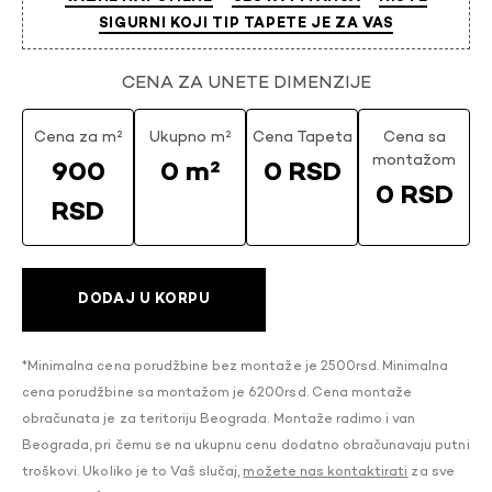
SIGURNI KOJI TIP TAPETE JE ZA VAS
CENA ZA UNETE DIMENZIJE
Cena za m²
Ukupno m²
Cena Tapeta
Cena sa
montažom
900
0 m²
0 RSD
0 RSD
RSD
DODAJ U KORPU
*Minimalna cena porudžbine bez montaže je 2500rsd. Minimalna
cena porudžbine sa montažom je 6200rsd. Cena montaže
obračunata je za teritoriju Beograda. Montaže radimo i van
Beograda, pri čemu se na ukupnu cenu dodatno obračunavaju putni
troškovi. Ukoliko je to Vaš slučaj,
možete nas kontaktirati
za sve