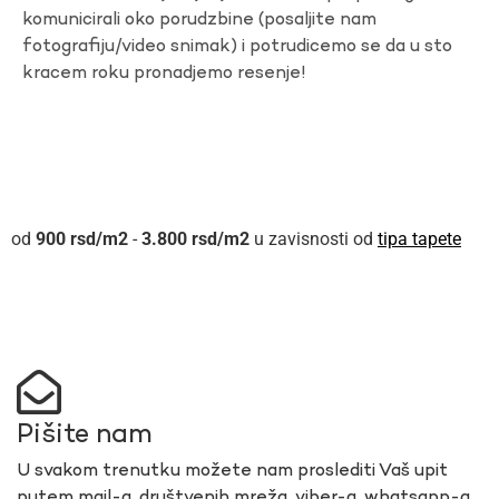
komunicirali oko porudzbine (posaljite nam
fotografiju/video snimak) i potrudicemo se da u sto
kracem roku pronadjemo resenje!
900
rsd
-
3.800
rsd
u zavisnosti od
tipa tapete
Pišite nam
U svakom trenutku možete nam proslediti Vaš upit
putem mail-a, društvenih mreža, viber-a, whatsapp-a