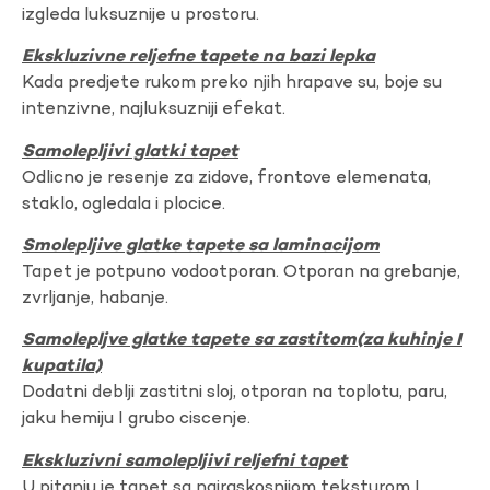
izgleda luksuznije u prostoru.
Ekskluzivne reljefne tapete na bazi lepka
Kada predjete rukom preko njih hrapave su, boje su
intenzivne, najluksuzniji efekat.
Samolepljivi glatki tapet
Odlicno je resenje za zidove, frontove elemenata,
staklo, ogledala i plocice.
Smolepljive glatke tapete sa laminacijom
Tapet je potpuno vodootporan. Otporan na grebanje,
zvrljanje, habanje.
Samolepljve glatke tapete sa zastitom(za kuhinje I
kupatila)
Dodatni deblji zastitni sloj, otporan na toplotu, paru,
jaku hemiju I grubo ciscenje.
Ekskluzivni samolepljivi reljefni tapet
U pitanju je tapet sa najraskosnijom teksturom I