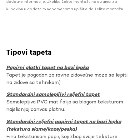
dodatne informacije. Ukoliko želite montažu na stranici za
kupovinu u dodatnim napomenama upišite da želite montažu.
Tipovi tapeta
Papirni glatki tapet na bazi lepka
Tapet je pogodan za ravne zidove(ne moze se lepiti
na zidove sa tehnikom).
Standardni samolepljivi reljefni tapet
Samolepljiva PVC mat folija sa blagom teksturom
najslicnijoj canvas platnu.
Standardni reljefni papirni tapet na bazi lepka
(tekstura slame/koze/peska)
Fino teksturisani papir, koji zbog svoje teksture