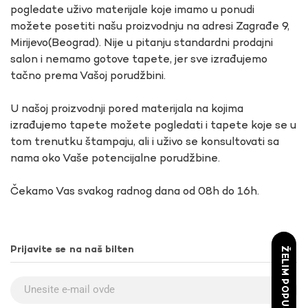
pogledate uživo materijale koje imamo u ponudi
možete posetiti našu proizvodnju na adresi Zagrađe 9,
Mirijevo(Beograd). Nije u pitanju standardni prodajni
salon i nemamo gotove tapete, jer sve izrađujemo
tačno prema Vašoj porudžbini.
U našoj proizvodnji pored materijala na kojima
izrađujemo tapete možete pogledati i tapete koje se u
tom trenutku štampaju, ali i uživo se konsultovati sa
nama oko Vaše potencijalne porudžbine.
Čekamo Vas svakog radnog dana od 08h do 16h.
Prijavite se na naš bilten
ŽELIM POPUST