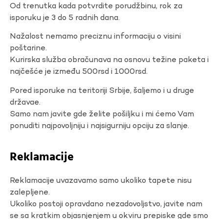
Od trenutka kada potvrdite porudžbinu, rok za
isporuku je 3 do 5 radnih dana.
Nažalost nemamo preciznu informaciju o visini
poštarine.
Kurirska služba obračunava na osnovu težine paketa i
najčešće je između 500rsd i 1000rsd.
Pored isporuke na teritoriji Srbije, šaljemo i u druge
državae.
Samo nam javite gde želite pošiljku i mi ćemo Vam
ponuditi najpovoljniju i najsigurniju opciju za slanje.
Reklamacije
Reklamacije uvazavamo samo ukoliko tapete nisu
zalepljene.
Ukoliko postoji opravdano nezadovoljstvo, javite nam
se sa kratkim objasnjenjem u okviru prepiske gde smo