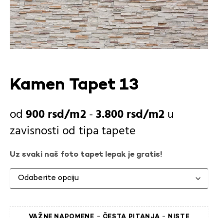
Kamen Tapet 13
900
rsd
-
3.800
rsd
u
zavisnosti od
tipa tapete
Uz svaki naš foto tapet lepak je gratis!
-
-
VAŽNE NAPOMENE
ČESTA PITANJA
NISTE