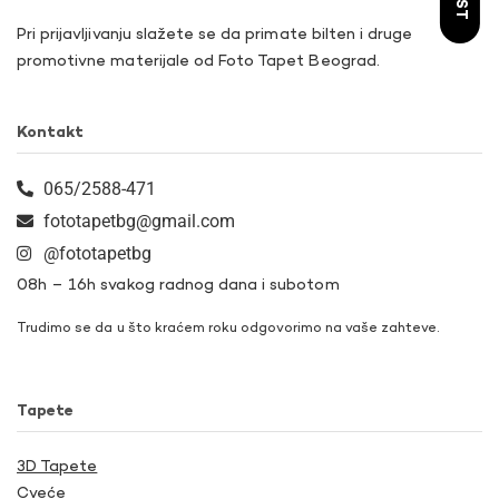
Pri prijavljivanju slažete se da primate bilten i druge
promotivne materijale od Foto Tapet Beograd.
Kontakt
065/2588-471
fototapetbg@gmail.com
@fototapetbg
08h – 16h svakog radnog dana i subotom
Trudimo se da u što kraćem roku odgovorimo na vaše zahteve.
Tapete
3D Tapete
Cveće