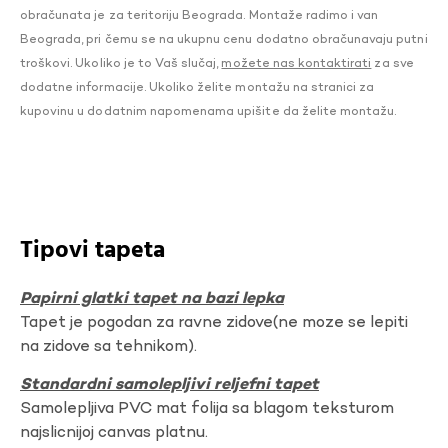
obračunata je za teritoriju Beograda. Montaže radimo i van
Beograda, pri čemu se na ukupnu cenu dodatno obračunavaju putni
troškovi. Ukoliko je to Vaš slučaj,
možete nas kontaktirati
za sve
dodatne informacije. Ukoliko želite montažu na stranici za
kupovinu u dodatnim napomenama upišite da želite montažu.
Tipovi tapeta
Papirni glatki tapet na bazi lepka
Tapet je pogodan za ravne zidove(ne moze se lepiti
na zidove sa tehnikom).
Standardni samolepljivi reljefni tapet
Samolepljiva PVC mat folija sa blagom teksturom
najslicnijoj canvas platnu.