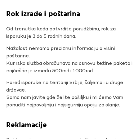
Rok izrade i poštarina
Od trenutka kada potvrdite porudžbinu, rok za
isporuku je 3 do 5 radnih dana.
Nažalost nemamo preciznu informaciju o visini
poštarine.
Kurirska služba obračunava na osnovu težine paketa i
najčešće je između 500rsd i 1000rsd.
Pored isporuke na teritoriji Srbije, šaljemo i u druge
državae.
Samo nam javite gde želite pošiljku i mi ćemo Vam
ponuditi najpovoljniju i najsigurniju opciju za slanje.
Reklamacije