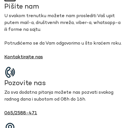
Pišite nam
U svakom trenutku možete nam proslediti Vaš upit
putem mail-a, društvenih mreža, viber-a, whatsapp-a
ili forme na sajtu.
Potrudićemo se da Vam odgovorimo u što kraćem roku.
Kontaktirajte nas
Pozovite nas
Za sva dodatna pitanja možete nas pozvati svakog
radnog dana i subotom od 08h do 16h.
065/2588-471