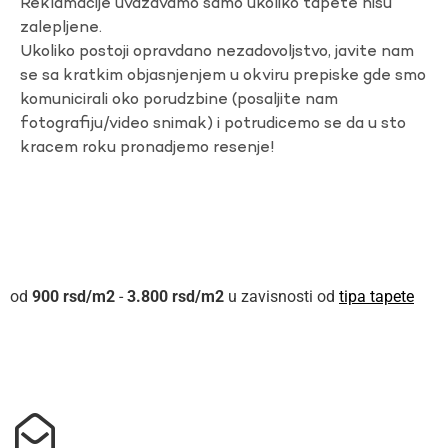
Reklamacije uvazavamo samo ukoliko tapete nisu
zalepljene.
Ukoliko postoji opravdano nezadovoljstvo, javite nam
se sa kratkim objasnjenjem u okviru prepiske gde smo
komunicirali oko porudzbine (posaljite nam
fotografiju/video snimak) i potrudicemo se da u sto
kracem roku pronadjemo resenje!
900
rsd
-
3.800
rsd
u zavisnosti od
tipa tapete