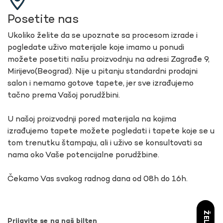
Posetite nas
Ukoliko želite da se upoznate sa procesom izrade i
pogledate uživo materijale koje imamo u ponudi
možete posetiti našu proizvodnju na adresi Zagrađe 9,
Mirijevo(Beograd). Nije u pitanju standardni prodajni
salon i nemamo gotove tapete, jer sve izrađujemo
tačno prema Vašoj porudžbini.
U našoj proizvodnji pored materijala na kojima
izrađujemo tapete možete pogledati i tapete koje se u
tom trenutku štampaju, ali i uživo se konsultovati sa
nama oko Vaše potencijalne porudžbine.
Čekamo Vas svakog radnog dana od 08h do 16h.
Prijavite se na naš bilten