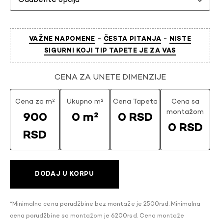
-
-
VAŽNE NAPOMENE
ČESTA PITANJA
NISTE
SIGURNI KOJI TIP TAPETE JE ZA VAS
CENA ZA UNETE DIMENZIJE
Cena za m²
Ukupno m²
Cena Tapeta
Cena sa
montažom
900
0 m²
0 RSD
0 RSD
RSD
DODAJ U KORPU
*Minimalna cena porudžbine bez montaže je 2500rsd. Minimalna
cena porudžbine sa montažom je 6200rsd. Cena montaže