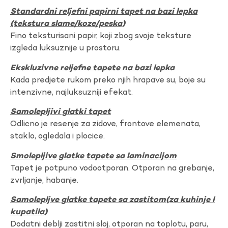
Standardni reljefni papirni tapet na bazi lepka
(tekstura slame/koze/peska)
Fino teksturisani papir, koji zbog svoje teksture
izgleda luksuznije u prostoru.
Ekskluzivne reljefne tapete na bazi lepka
Kada predjete rukom preko njih hrapave su, boje su
intenzivne, najluksuzniji efekat.
Samolepljivi glatki tapet
Odlicno je resenje za zidove, frontove elemenata,
staklo, ogledala i plocice.
Smolepljive glatke tapete sa laminacijom
Tapet je potpuno vodootporan. Otporan na grebanje,
zvrljanje, habanje.
Samolepljve glatke tapete sa zastitom(za kuhinje I
kupatila)
Dodatni deblji zastitni sloj, otporan na toplotu, paru,