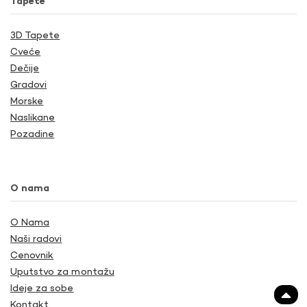
Tapete
3D Tapete
Cveće
Dečije
Gradovi
Morske
Naslikane
Pozadine
O nama
O Nama
Naši radovi
Cenovnik
Uputstvo za montažu
Ideje za sobe
Kontakt