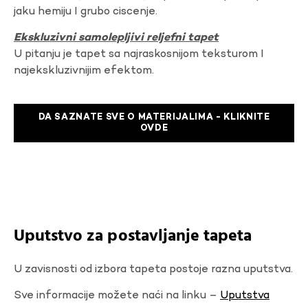
jaku hemiju I grubo ciscenje.
Ekskluzivni samolepljivi reljefni tapet
U pitanju je tapet sa najraskosnijom teksturom I
najekskluzivnijim efektom.
DA SAZNATE SVE O MATERIJALIMA - KLIKNITE
OVDE
Uputstvo za postavljanje tapeta
U zavisnosti od izbora tapeta postoje razna uputstva.
Sve informacije možete naći na linku –
Uputstva