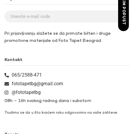
ŽELIM POPUST
Pri prijavljivanju slažete se da primate bilten i druge
promotivne materijale od Foto Tapet Beograd.
Kontakt
065/2588-471
fototapetbg@gmail.com
@fototapetbg
08h – 16h svakog radnog dana i subotom
Trudimo se da u što kraćem roku odgovorimo na vaše zahteve.