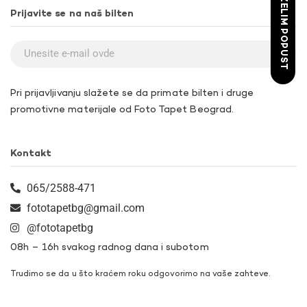
ŽELIM POPUST
Prijavite se na naš bilten
Pri prijavljivanju slažete se da primate bilten i druge
promotivne materijale od Foto Tapet Beograd.
Kontakt
065/2588-471
fototapetbg@gmail.com
@fototapetbg
08h – 16h svakog radnog dana i subotom
Trudimo se da u što kraćem roku odgovorimo na vaše zahteve.