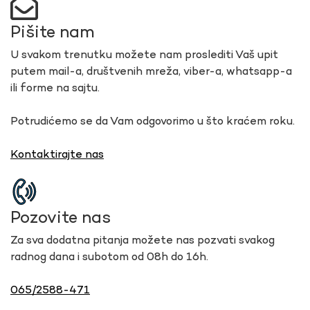
Pišite nam
U svakom trenutku možete nam proslediti Vaš upit
putem mail-a, društvenih mreža, viber-a, whatsapp-a
ili forme na sajtu.
Potrudićemo se da Vam odgovorimo u što kraćem roku.
Kontaktirajte nas
Pozovite nas
Za sva dodatna pitanja možete nas pozvati svakog
radnog dana i subotom od 08h do 16h.
065/2588-471