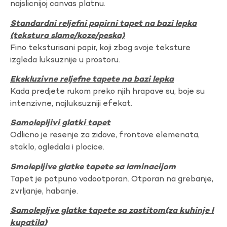
najslicnijoj canvas platnu.
Standardni reljefni papirni tapet na bazi lepka
(tekstura slame/koze/peska)
Fino teksturisani papir, koji zbog svoje teksture
izgleda luksuznije u prostoru.
Ekskluzivne reljefne tapete na bazi lepka
Kada predjete rukom preko njih hrapave su, boje su
intenzivne, najluksuzniji efekat.
Samolepljivi glatki tapet
Odlicno je resenje za zidove, frontove elemenata,
staklo, ogledala i plocice.
Smolepljive glatke tapete sa laminacijom
Tapet je potpuno vodootporan. Otporan na grebanje,
zvrljanje, habanje.
Samolepljve glatke tapete sa zastitom(za kuhinje I
kupatila)