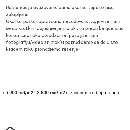
Reklamacije uvazavamo samo ukoliko tapete nisu
zalepljene.
Ukoliko postoji opravdano nezadovoljstvo, javite nam
se sa kratkim objasnjenjem u okviru prepiske gde smo
komunicirali oko porudzbine (posaljite nam
fotografiju/video snimak) i potrudicemo se da u sto
kracem roku pronadjemo resenje!
900
rsd
-
3.800
rsd
u zavisnosti od
tipa tapete