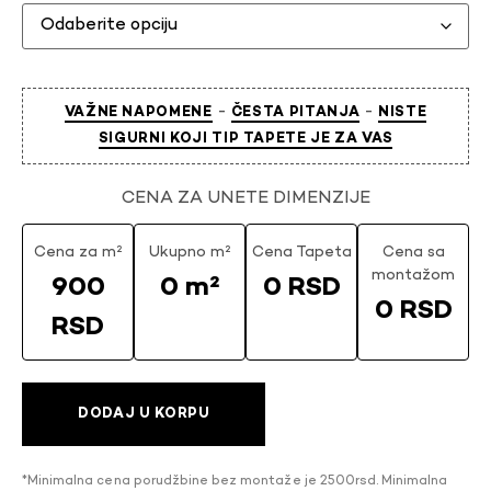
-
-
VAŽNE NAPOMENE
ČESTA PITANJA
NISTE
SIGURNI KOJI TIP TAPETE JE ZA VAS
CENA ZA UNETE DIMENZIJE
Cena za m²
Ukupno m²
Cena Tapeta
Cena sa
montažom
900
0 m²
0 RSD
0 RSD
RSD
DODAJ U KORPU
*Minimalna cena porudžbine bez montaže je 2500rsd. Minimalna