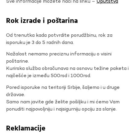
Sve informacije možete naći na linku –
Uputstva
Rok izrade i poštarina
Od trenutka kada potvrdite porudžbinu, rok za
isporuku je 3 do 5 radnih dana.
Nažalost nemamo preciznu informaciju o visini
poštarine.
Kurirska služba obračunava na osnovu težine paketa i
najčešće je između 500rsd i 1000rsd.
Pored isporuke na teritoriji Srbije, šaljemo i u druge
državae.
Samo nam javite gde želite pošiljku i mi ćemo Vam
ponuditi najpovoljniju i najsigurniju opciju za slanje.
Reklamacije