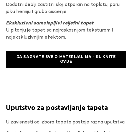
Dodatni deblji zastitni sloj, otporan na toplotu, paru,
jaku hemiju I grubo ciscenje.
Ekskluzivni samolepljivi reljefni tapet
U pitanju je tapet sa najraskosnijom teksturom I
najekskluzivnijim efektom.
DA SAZNATE SVE O MATERIJALIMA - KLIKNITE
OVDE
Uputstvo za postavljanje tapeta
U zavisnosti od izbora tapeta postoje razna uputstva.