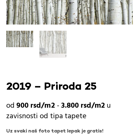
2019 – Priroda 25
900
rsd
-
3.800
rsd
u
zavisnosti od
tipa tapete
Uz svaki naš foto tapet lepak je gratis!