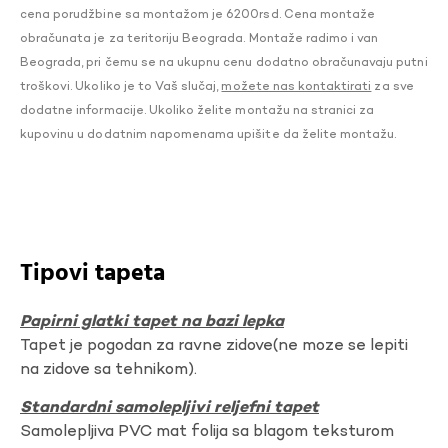
cena porudžbine sa montažom je 6200rsd. Cena montaže
obračunata je za teritoriju Beograda. Montaže radimo i van
Beograda, pri čemu se na ukupnu cenu dodatno obračunavaju putni
troškovi. Ukoliko je to Vaš slučaj,
možete nas kontaktirati
za sve
dodatne informacije. Ukoliko želite montažu na stranici za
kupovinu u dodatnim napomenama upišite da želite montažu.
Tipovi tapeta
Papirni glatki tapet na bazi lepka
Tapet je pogodan za ravne zidove(ne moze se lepiti
na zidove sa tehnikom).
Standardni samolepljivi reljefni tapet
Samolepljiva PVC mat folija sa blagom teksturom