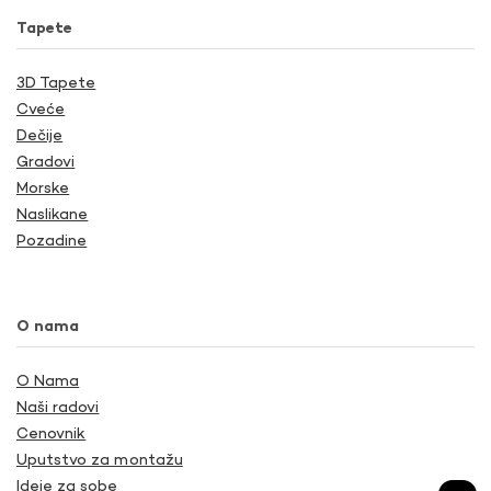
Tapete
3D Tapete
Cveće
Dečije
Gradovi
Morske
Naslikane
Pozadine
O nama
O Nama
Naši radovi
Cenovnik
Uputstvo za montažu
Ideje za sobe