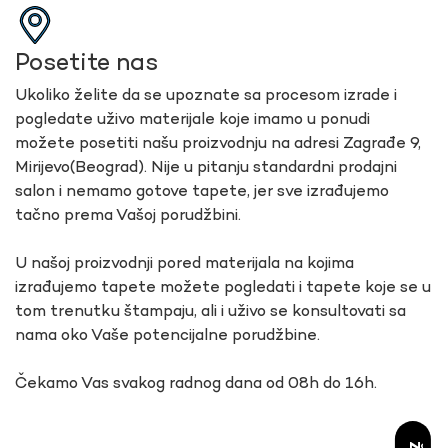
Posetite nas
Ukoliko želite da se upoznate sa procesom izrade i
pogledate uživo materijale koje imamo u ponudi
možete posetiti našu proizvodnju na adresi Zagrađe 9,
Mirijevo(Beograd). Nije u pitanju standardni prodajni
salon i nemamo gotove tapete, jer sve izrađujemo
tačno prema Vašoj porudžbini.
U našoj proizvodnji pored materijala na kojima
izrađujemo tapete možete pogledati i tapete koje se u
tom trenutku štampaju, ali i uživo se konsultovati sa
nama oko Vaše potencijalne porudžbine.
Čekamo Vas svakog radnog dana od 08h do 16h.