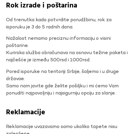
Rok izrade i poštarina
Od trenutka kada potvrdite porudžbinu, rok za
isporuku je 3 do 5 radnih dana.
Nažalost nemamo preciznu informaciju o visini
poštarine.
Kurirska služba obračunava na osnovu težine paketa i
najčešće je između 500rsd i 1000rsd.
Pored isporuke na teritoriji Srbije, šaljemo i u druge
državae.
Samo nam javite gde želite pošiljku i mi ćemo Vam
ponuditi najpovoljniju i najsigurniju opciju za slanje.
Reklamacije
Reklamacije uvazavamo samo ukoliko tapete nisu