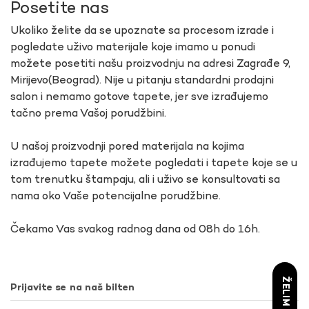
Posetite nas
Ukoliko želite da se upoznate sa procesom izrade i
pogledate uživo materijale koje imamo u ponudi
možete posetiti našu proizvodnju na adresi Zagrađe 9,
Mirijevo(Beograd). Nije u pitanju standardni prodajni
salon i nemamo gotove tapete, jer sve izrađujemo
tačno prema Vašoj porudžbini.
U našoj proizvodnji pored materijala na kojima
izrađujemo tapete možete pogledati i tapete koje se u
tom trenutku štampaju, ali i uživo se konsultovati sa
nama oko Vaše potencijalne porudžbine.
Čekamo Vas svakog radnog dana od 08h do 16h.
Prijavite se na naš bilten