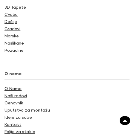
3D Tapete
Cveće
Dečije
Gradovi
Morske
Naslikane
Pozadine
O nama
O Nama
Naši radovi
Cenovnik
Uputstvo za montažu
Ideje za sobe
Kontakt
Folije za stakla