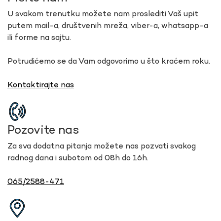
U svakom trenutku možete nam proslediti Vaš upit
putem mail-a, društvenih mreža, viber-a, whatsapp-a
ili forme na sajtu.
Potrudićemo se da Vam odgovorimo u što kraćem roku.
Kontaktirajte nas
Pozovite nas
Za sva dodatna pitanja možete nas pozvati svakog
radnog dana i subotom od 08h do 16h.
065/2588-471