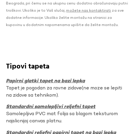
Beograda, pri čemu se na ukupnu cenu dodatno obračunavaju putni
troškovi. Ukoliko je to Vaš slučaj,
možete nas kontaktirati
za sve
dodatne informacije. Ukoliko želite montažu na stranici za
kupovinu u dodatnim napomenama upišite da želite montažu.
Tipovi tapeta
Papirni glatki tapet na bazi lepka
Tapet je pogodan za ravne zidove(ne moze se lepiti
na zidove sa tehnikom).
Standardni samolepljivi reljefni tapet
Samolepljiva PVC mat folija sa blagom teksturom
najslicnijoj canvas platnu.
Standardni reljefni papirni tapet na bazi lepka