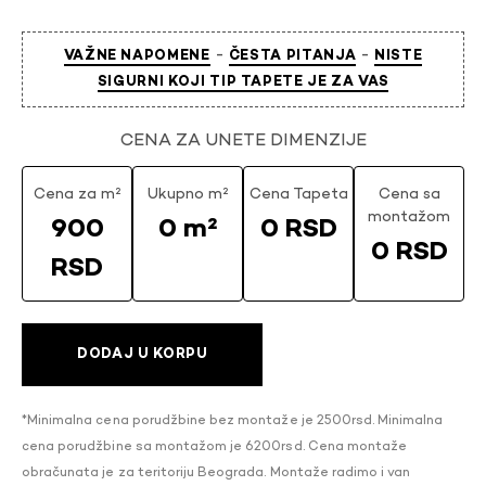
-
-
VAŽNE NAPOMENE
ČESTA PITANJA
NISTE
SIGURNI KOJI TIP TAPETE JE ZA VAS
CENA ZA UNETE DIMENZIJE
Cena za m²
Ukupno m²
Cena Tapeta
Cena sa
montažom
900
0 m²
0 RSD
0 RSD
RSD
DODAJ U KORPU
*Minimalna cena porudžbine bez montaže je 2500rsd. Minimalna
cena porudžbine sa montažom je 6200rsd. Cena montaže
obračunata je za teritoriju Beograda. Montaže radimo i van