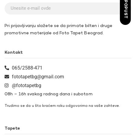
ŽELIM POPUST
Pri prijavljivanju slažete se da primate bilten i druge
promotivne materijale od Foto Tapet Beograd.
Kontakt
065/2588-471
fototapetbg@gmail.com
@fototapetbg
08h – 16h svakog radnog dana i subotom
Trudimo se da u što kraćem roku odgovorimo na vaše zahteve.
Tapete