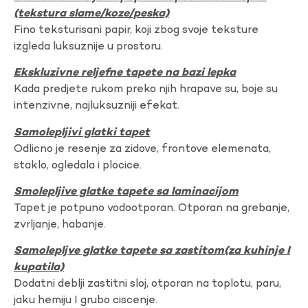
(tekstura slame/koze/peska)
Fino teksturisani papir, koji zbog svoje teksture
izgleda luksuznije u prostoru.
Ekskluzivne reljefne tapete na bazi lepka
Kada predjete rukom preko njih hrapave su, boje su
intenzivne, najluksuzniji efekat.
Samolepljivi glatki tapet
Odlicno je resenje za zidove, frontove elemenata,
staklo, ogledala i plocice.
Smolepljive glatke tapete sa laminacijom
Tapet je potpuno vodootporan. Otporan na grebanje,
zvrljanje, habanje.
Samolepljve glatke tapete sa zastitom(za kuhinje I
kupatila)
Dodatni deblji zastitni sloj, otporan na toplotu, paru,
jaku hemiju I grubo ciscenje.