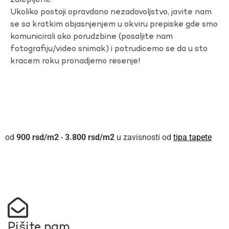
zalepljene.
Ukoliko postoji opravdano nezadovoljstvo, javite nam
se sa kratkim objasnjenjem u okviru prepiske gde smo
komunicirali oko porudzbine (posaljite nam
fotografiju/video snimak) i potrudicemo se da u sto
kracem roku pronadjemo resenje!
900
rsd
-
3.800
rsd
u zavisnosti od
tipa tapete
Pišite nam