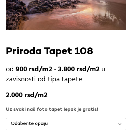
Priroda Tapet 108
900
rsd
-
3.800
rsd
u
zavisnosti od
tipa tapete
2.000
rsd
Uz svaki naš foto tapet lepak je gratis!