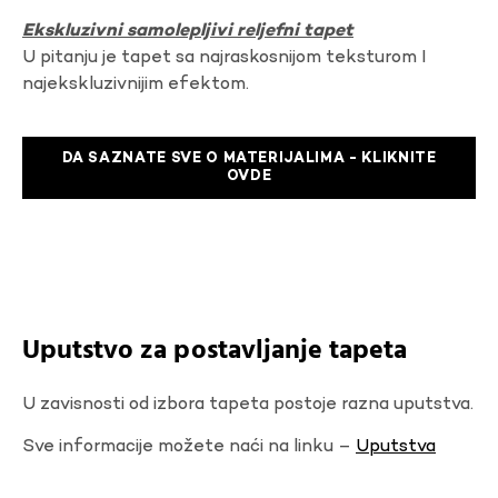
Ekskluzivni samolepljivi reljefni tapet
U pitanju je tapet sa najraskosnijom teksturom I
najekskluzivnijim efektom.
DA SAZNATE SVE O MATERIJALIMA - KLIKNITE
OVDE
Uputstvo za postavljanje tapeta
U zavisnosti od izbora tapeta postoje razna uputstva.
Sve informacije možete naći na linku –
Uputstva