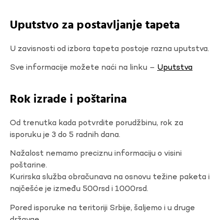
Uputstvo za postavljanje tapeta
U zavisnosti od izbora tapeta postoje razna uputstva.
Sve informacije možete naći na linku –
Uputstva
Rok izrade i poštarina
Od trenutka kada potvrdite porudžbinu, rok za
isporuku je 3 do 5 radnih dana.
Nažalost nemamo preciznu informaciju o visini
poštarine.
Kurirska služba obračunava na osnovu težine paketa i
najčešće je između 500rsd i 1000rsd.
Pored isporuke na teritoriji Srbije, šaljemo i u druge