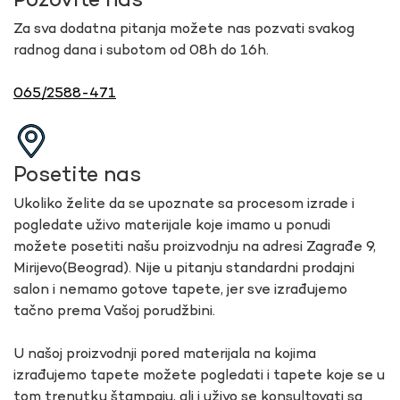
Pozovite nas
Za sva dodatna pitanja možete nas pozvati svakog
radnog dana i subotom od 08h do 16h.
065/2588-471
Posetite nas
Ukoliko želite da se upoznate sa procesom izrade i
pogledate uživo materijale koje imamo u ponudi
možete posetiti našu proizvodnju na adresi Zagrađe 9,
Mirijevo(Beograd). Nije u pitanju standardni prodajni
salon i nemamo gotove tapete, jer sve izrađujemo
tačno prema Vašoj porudžbini.
U našoj proizvodnji pored materijala na kojima
izrađujemo tapete možete pogledati i tapete koje se u
tom trenutku štampaju, ali i uživo se konsultovati sa