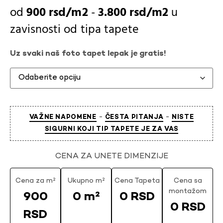
900
rsd
-
3.800
rsd
u
zavisnosti od
tipa tapete
Uz svaki naš foto tapet lepak je gratis!
-
-
VAŽNE NAPOMENE
ČESTA PITANJA
NISTE
SIGURNI KOJI TIP TAPETE JE ZA VAS
CENA ZA UNETE DIMENZIJE
Cena za m²
Ukupno m²
Cena Tapeta
Cena sa
montažom
900
0 m²
0 RSD
0 RSD
RSD