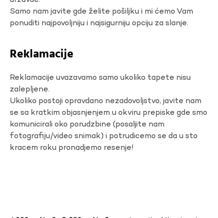
državae.
Samo nam javite gde želite pošiljku i mi ćemo Vam
ponuditi najpovoljniju i najsigurniju opciju za slanje.
Reklamacije
Reklamacije uvazavamo samo ukoliko tapete nisu
zalepljene.
Ukoliko postoji opravdano nezadovoljstvo, javite nam
se sa kratkim objasnjenjem u okviru prepiske gde smo
komunicirali oko porudzbine (posaljite nam
fotografiju/video snimak) i potrudicemo se da u sto
kracem roku pronadjemo resenje!