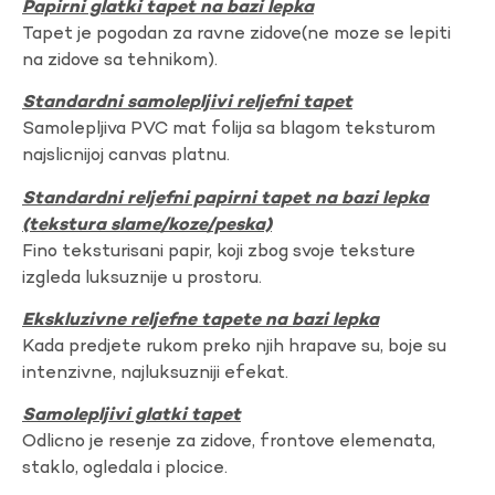
Papirni glatki tapet na bazi lepka
Tapet je pogodan za ravne zidove(ne moze se lepiti
na zidove sa tehnikom).
Standardni samolepljivi reljefni tapet
Samolepljiva PVC mat folija sa blagom teksturom
najslicnijoj canvas platnu.
Standardni reljefni papirni tapet na bazi lepka
(tekstura slame/koze/peska)
Fino teksturisani papir, koji zbog svoje teksture
izgleda luksuznije u prostoru.
Ekskluzivne reljefne tapete na bazi lepka
Kada predjete rukom preko njih hrapave su, boje su
intenzivne, najluksuzniji efekat.
Samolepljivi glatki tapet
Odlicno je resenje za zidove, frontove elemenata,
staklo, ogledala i plocice.