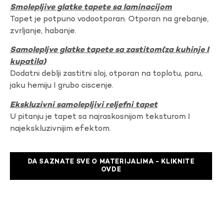
Smolepljive glatke tapete sa laminacijom
Tapet je potpuno vodootporan. Otporan na grebanje,
zvrljanje, habanje.
Samolepljve glatke tapete sa zastitom(za kuhinje I
kupatila)
Dodatni deblji zastitni sloj, otporan na toplotu, paru,
jaku hemiju I grubo ciscenje.
Ekskluzivni samolepljivi reljefni tapet
U pitanju je tapet sa najraskosnijom teksturom I
najekskluzivnijim efektom.
DA SAZNATE SVE O MATERIJALIMA - KLIKNITE
OVDE