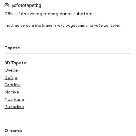
@fototapetbg
08h – 16h svakog radnog dana i subotom
Trudimo se da u što kraćem roku odgovorimo na vaše zahteve.
Tapete
3D Tapete
Cveće
Dečije
Gradovi
Morske
Naslikane
Pozadine
O nama