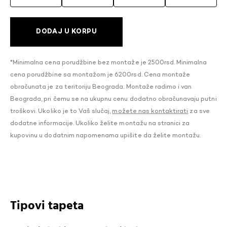
DODAJ U KORPU
*Minimalna cena porudžbine bez montaže je 2500rsd. Minimalna
cena porudžbine sa montažom je 6200rsd. Cena montaže
obračunata je za teritoriju Beograda. Montaže radimo i van
Beograda, pri čemu se na ukupnu cenu dodatno obračunavaju putni
troškovi. Ukoliko je to Vaš slučaj,
možete nas kontaktirati
za sve
dodatne informacije. Ukoliko želite montažu na stranici za
kupovinu u dodatnim napomenama upišite da želite montažu.
Tipovi tapeta