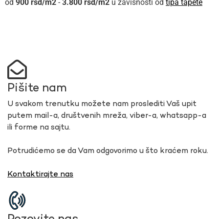
900
rsd
-
3.800
rsd
u zavisnosti od
tipa tapete
Pišite nam
U svakom trenutku možete nam proslediti Vaš upit
putem mail-a, društvenih mreža, viber-a, whatsapp-a
ili forme na sajtu.
Potrudićemo se da Vam odgovorimo u što kraćem roku.
Kontaktirajte nas