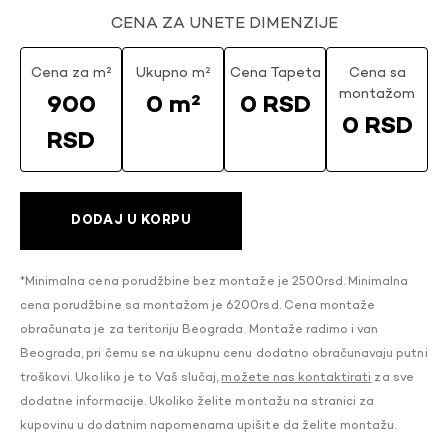
CENA ZA UNETE DIMENZIJE
Cena za m²
Ukupno m²
Cena Tapeta
Cena sa
montažom
900
0 m²
0 RSD
0 RSD
RSD
DODAJ U KORPU
*Minimalna cena porudžbine bez montaže je 2500rsd. Minimalna
cena porudžbine sa montažom je 6200rsd. Cena montaže
obračunata je za teritoriju Beograda. Montaže radimo i van
Beograda, pri čemu se na ukupnu cenu dodatno obračunavaju putni
troškovi. Ukoliko je to Vaš slučaj,
možete nas kontaktirati
za sve
dodatne informacije. Ukoliko želite montažu na stranici za
kupovinu u dodatnim napomenama upišite da želite montažu.