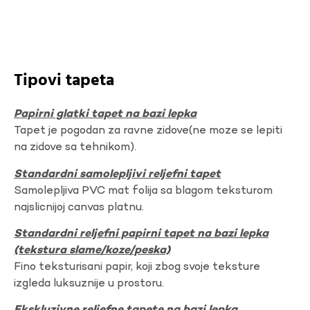
Tipovi tapeta
Papirni glatki tapet na bazi lepka
Tapet je pogodan za ravne zidove(ne moze se lepiti
na zidove sa tehnikom).
Standardni samolepljivi reljefni tapet
Samolepljiva PVC mat folija sa blagom teksturom
najslicnijoj canvas platnu.
Standardni reljefni papirni tapet na bazi lepka
(tekstura slame/koze/peska)
Fino teksturisani papir, koji zbog svoje teksture
izgleda luksuznije u prostoru.