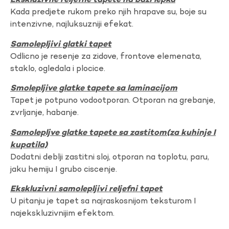
Ekskluzivne reljefne tapete na bazi lepka
Kada predjete rukom preko njih hrapave su, boje su
intenzivne, najluksuzniji efekat.
Samolepljivi glatki tapet
Odlicno je resenje za zidove, frontove elemenata,
staklo, ogledala i plocice.
Smolepljive glatke tapete sa laminacijom
Tapet je potpuno vodootporan. Otporan na grebanje,
zvrljanje, habanje.
Samolepljve glatke tapete sa zastitom(za kuhinje I
kupatila)
Dodatni deblji zastitni sloj, otporan na toplotu, paru,
jaku hemiju I grubo ciscenje.
Ekskluzivni samolepljivi reljefni tapet
U pitanju je tapet sa najraskosnijom teksturom I
najekskluzivnijim efektom.