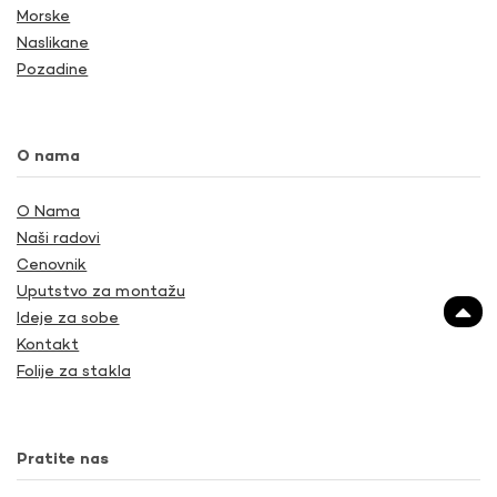
Morske
Naslikane
Pozadine
O nama
O Nama
Naši radovi
Cenovnik
Uputstvo za montažu
Ideje za sobe
Kontakt
Folije za stakla
Pratite nas