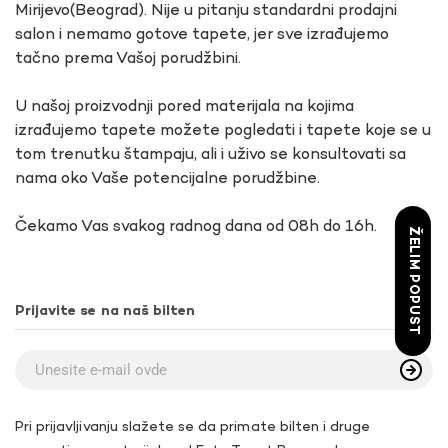
Mirijevo(Beograd). Nije u pitanju standardni prodajni
salon i nemamo gotove tapete, jer sve izrađujemo
tačno prema Vašoj porudžbini.
U našoj proizvodnji pored materijala na kojima
izrađujemo tapete možete pogledati i tapete koje se u
tom trenutku štampaju, ali i uživo se konsultovati sa
nama oko Vaše potencijalne porudžbine.
Čekamo Vas svakog radnog dana od 08h do 16h.
ŽELIM POPUST
Prijavite se na naš bilten
Pri prijavljivanju slažete se da primate bilten i druge