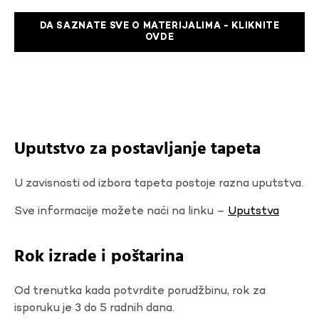
DA SAZNATE SVE O MATERIJALIMA - KLIKNITE
OVDE
Uputstvo za postavljanje tapeta
U zavisnosti od izbora tapeta postoje razna uputstva.
Sve informacije možete naći na linku –
Uputstva
Rok izrade i poštarina
Od trenutka kada potvrdite porudžbinu, rok za
isporuku je 3 do 5 radnih dana.