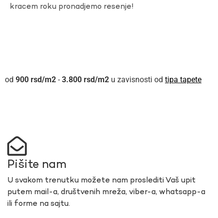
kracem roku pronadjemo resenje!
900
rsd
-
3.800
rsd
u zavisnosti od
tipa tapete
Pišite nam
U svakom trenutku možete nam proslediti Vaš upit
putem mail-a, društvenih mreža, viber-a, whatsapp-a
ili forme na sajtu.