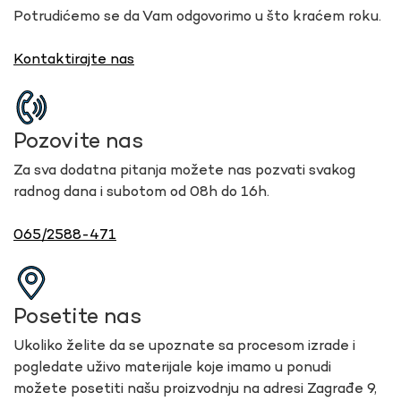
Potrudićemo se da Vam odgovorimo u što kraćem roku.
Kontaktirajte nas
Pozovite nas
Za sva dodatna pitanja možete nas pozvati svakog
radnog dana i subotom od 08h do 16h.
065/2588-471
Posetite nas
Ukoliko želite da se upoznate sa procesom izrade i
pogledate uživo materijale koje imamo u ponudi
možete posetiti našu proizvodnju na adresi Zagrađe 9,