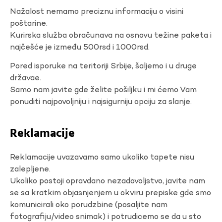
Nažalost nemamo preciznu informaciju o visini
poštarine.
Kurirska služba obračunava na osnovu težine paketa i
najčešće je između 500rsd i 1000rsd.
Pored isporuke na teritoriji Srbije, šaljemo i u druge
državae.
Samo nam javite gde želite pošiljku i mi ćemo Vam
ponuditi najpovoljniju i najsigurniju opciju za slanje.
Reklamacije
Reklamacije uvazavamo samo ukoliko tapete nisu
zalepljene.
Ukoliko postoji opravdano nezadovoljstvo, javite nam
se sa kratkim objasnjenjem u okviru prepiske gde smo
komunicirali oko porudzbine (posaljite nam
fotografiju/video snimak) i potrudicemo se da u sto