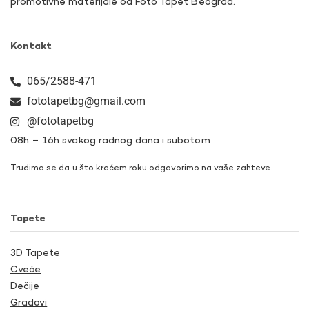
promotivne materijale od Foto Tapet Beograd.
Kontakt
065/2588-471
fototapetbg@gmail.com
@fototapetbg
08h – 16h svakog radnog dana i subotom
Trudimo se da u što kraćem roku odgovorimo na vaše zahteve.
Tapete
3D Tapete
Cveće
Dečije
Gradovi