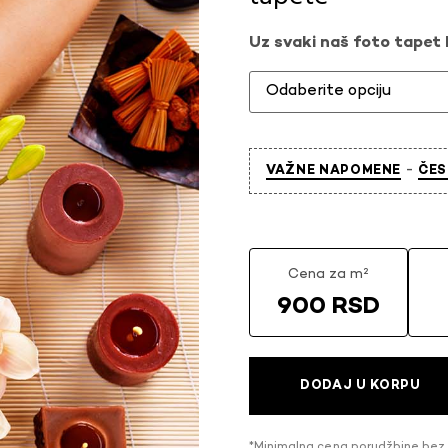
Uz svaki naš foto tapet l
-
VAŽNE NAPOMENE
ČES
Cena za m²
900 RSD
DODAJ U KORPU
*Minimalna cena porudžbine bez