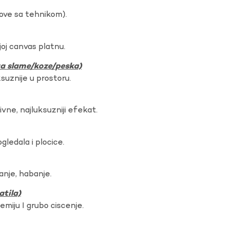
dove sa tehnikom).
oj canvas platnu.
ura slame/koze/peska)
ksuznije u prostoru.
vne, najluksuzniji efekat.
gledala i plocice.
anje, habanje.
atila)
hemiju I grubo ciscenje.