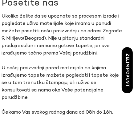
Posetite nas
Ukoliko želite da se upoznate sa procesom izrade i
pogledate uživo materijale koje imamo u ponudi
možete posetiti našu proizvodnju na adresi Zagrađe
9, Mirijevo(Beograd). Nije u pitanju standardni
prodajni salon i nemamo gotove tapete, jer sve
izrađujemo tačno prema Vašoj porudžbini.
ŽELIM POPUST
U našoj proizvodnji pored materijala na kojima
izrađujemo tapete možete pogledati i tapete koje
se u tom trenutku štampaju, ali i uživo se
konsultovati sa nama oko Vaše potencijalne
porudžbine.
Čekamo Vas svakog radnog dana od 08h do 16h.