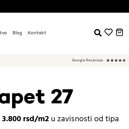
tva
Blog
Kontakt
★
★
★
★
★
Google Recenzije
apet 27
-
3.800
rsd
u zavisnosti od
tipa