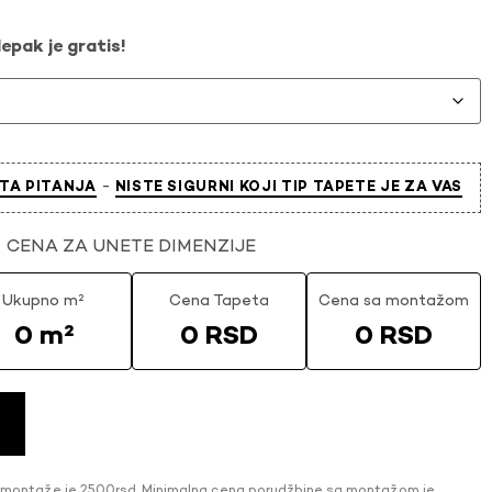
epak je gratis!
-
TA PITANJA
NISTE SIGURNI KOJI TIP TAPETE JE ZA VAS
CENA ZA UNETE DIMENZIJE
Ukupno m²
Cena Tapeta
Cena sa montažom
0 m²
0 RSD
0 RSD
 montaže je 2500rsd. Minimalna cena porudžbine sa montažom je