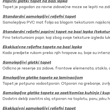
Papirni glatki tapet na bazi lepka
Tapet je pogodan za ravne zidove(ne moze se lepiti na zi
Standardni samolepljivi reljefni tapet
Samolepljiva PVC mat folija sa blagom teksturom najslicnij
Standardni reljefni papirni tapet na bazi lepka (tekst
Fino teksturisani papir, koji zbog svoje teksture izgleda lu
Ekskluzivne reljefne tapete na bazi lepka
Kada predjete rukom preko njih hrapave su, boje su intenzi
Samolepljivi glatki tapet
Odlicno je resenje za zidove, frontove elemenata, staklo, o
Smolepljive glatke tapete sa laminacijom
Tapet je potpuno vodootporan. Otporan na grebanje, zvrlj
Samolepljve glatke tapete sa zastitom(za kuhinje I kup
Dodatni deblji zastitni sloj, otporan na toplotu, paru, jaku 
Ekskluzivni samolepljivi reljefni tapet