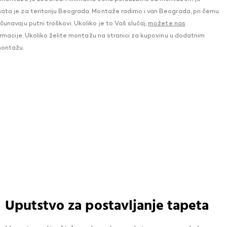
a je za teritoriju Beograda. Montaže radimo i van Beograda, pri čemu
navaju putni troškovi. Ukoliko je to Vaš slučaj,
možete nas
macije. Ukoliko želite montažu na stranici za kupovinu u dodatnim
montažu.
Uputstvo za postavljanje tapeta