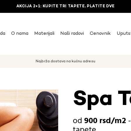
AKCIJA 2+1: KUPITE TRI TAPETE, PLATITE DVE
uda
O nama
Materijali
Naši radovi
Cenovnik
Uputs
Najbrža dostava na kućnu adresu
Spa T
900
rsd
tapete