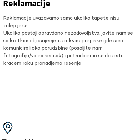
Reklamacije
Reklamacije uvazavamo samo ukoliko tapete nisu
zalepljene.
Ukoliko postoji opravdano nezadovoljstvo, javite nam se
sa kratkim objasnjenjem u okviru prepiske gde smo
komunicirali oko porudzbine (posaljite nam
fotografiju/video snimak) i potrudicemo se da u sto
kracem roku pronadjemo resenje!