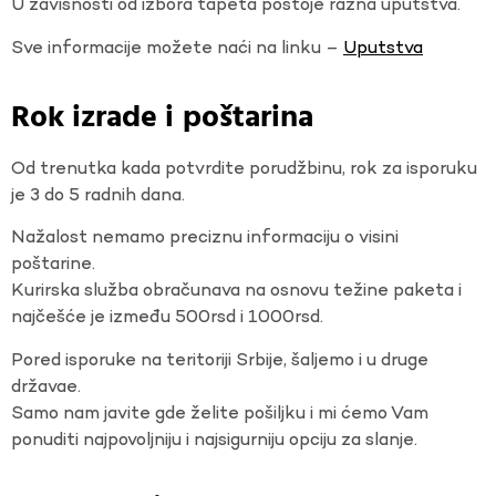
U zavisnosti od izbora tapeta postoje razna uputstva.
Sve informacije možete naći na linku –
Uputstva
Rok izrade i poštarina
Od trenutka kada potvrdite porudžbinu, rok za isporuku
je 3 do 5 radnih dana.
Nažalost nemamo preciznu informaciju o visini
poštarine.
Kurirska služba obračunava na osnovu težine paketa i
najčešće je između 500rsd i 1000rsd.
Pored isporuke na teritoriji Srbije, šaljemo i u druge
državae.
Samo nam javite gde želite pošiljku i mi ćemo Vam
ponuditi najpovoljniju i najsigurniju opciju za slanje.