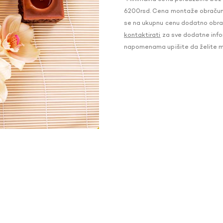
6200rsd. Cena montaže obračunat
se na ukupnu cenu dodatno obraču
kontaktirati
za sve dodatne infor
napomenama upišite da želite 