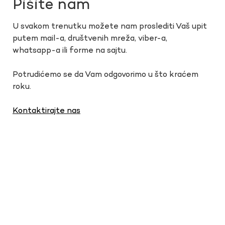
Pišite nam
U svakom trenutku možete nam proslediti Vaš upit
putem mail-a, društvenih mreža, viber-a,
whatsapp-a ili forme na sajtu.
Potrudićemo se da Vam odgovorimo u što kraćem
roku.
Kontaktirajte nas