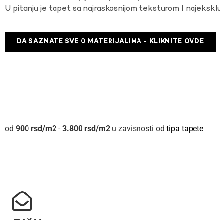
U pitanju je tapet sa najraskosnijom teksturom I najekskl
DA SAZNATE SVE O MATERIJALIMA - KLIKNITE OVDE
900
rsd
-
3.800
rsd
u zavisnosti od
tipa tapete