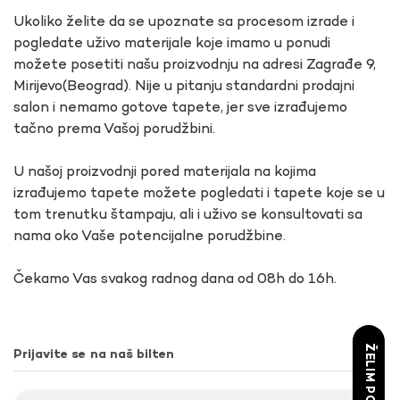
Ukoliko želite da se upoznate sa procesom izrade i
pogledate uživo materijale koje imamo u ponudi
možete posetiti našu proizvodnju na adresi Zagrađe 9,
Mirijevo(Beograd). Nije u pitanju standardni prodajni
salon i nemamo gotove tapete, jer sve izrađujemo
tačno prema Vašoj porudžbini.
U našoj proizvodnji pored materijala na kojima
izrađujemo tapete možete pogledati i tapete koje se u
tom trenutku štampaju, ali i uživo se konsultovati sa
nama oko Vaše potencijalne porudžbine.
Čekamo Vas svakog radnog dana od 08h do 16h.
ŽELIM POPUST
Prijavite se na naš bilten