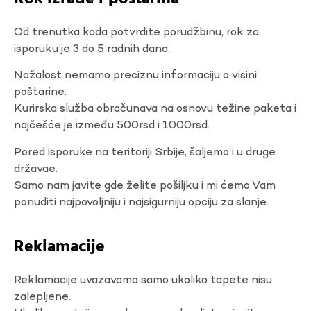
Od trenutka kada potvrdite porudžbinu, rok za
isporuku je 3 do 5 radnih dana.
Nažalost nemamo preciznu informaciju o visini
poštarine.
Kurirska služba obračunava na osnovu težine paketa i
najčešće je između 500rsd i 1000rsd.
Pored isporuke na teritoriji Srbije, šaljemo i u druge
državae.
Samo nam javite gde želite pošiljku i mi ćemo Vam
ponuditi najpovoljniju i najsigurniju opciju za slanje.
Reklamacije
Reklamacije uvazavamo samo ukoliko tapete nisu
zalepljene.