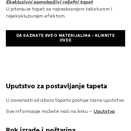
Ekskluzivni samolepljivi reljefni tapet
U pitanju je tapet sa najraskosnijom teksturom I
najekskluzivnijim efektom.
DA SAZNATE SVE O MATERIJALIMA - KLIKNITE
OVDE
Uputstvo za postavljanje tapeta
U zavisnosti od izbora tapeta postoje razna uputstva.
Sve informacije možete naći na linku –
Uputstva
Rok izrade i poštarina