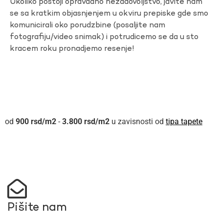
Ukoliko postoji opravdano nezadovoljstvo, javite nam
se sa kratkim objasnjenjem u okviru prepiske gde smo
komunicirali oko porudzbine (posaljite nam
fotografiju/video snimak) i potrudicemo se da u sto
kracem roku pronadjemo resenje!
900
rsd
-
3.800
rsd
u zavisnosti od
tipa tapete
Pišite nam