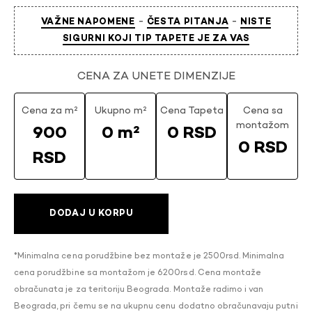
-
-
VAŽNE NAPOMENE
ČESTA PITANJA
NISTE
SIGURNI KOJI TIP TAPETE JE ZA VAS
CENA ZA UNETE DIMENZIJE
Cena za m²
Ukupno m²
Cena Tapeta
Cena sa
montažom
900
0 m²
0 RSD
0 RSD
RSD
DODAJ U KORPU
*Minimalna cena porudžbine bez montaže je 2500rsd. Minimalna
cena porudžbine sa montažom je 6200rsd. Cena montaže
obračunata je za teritoriju Beograda. Montaže radimo i van
Beograda, pri čemu se na ukupnu cenu dodatno obračunavaju putni