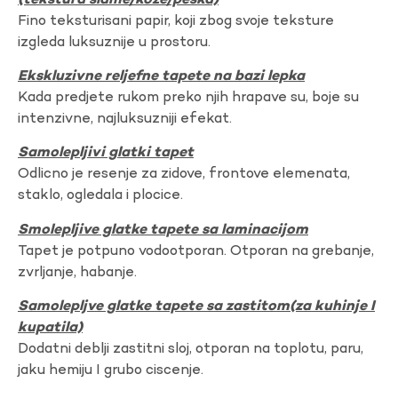
(tekstura slame/koze/peska)
Fino teksturisani papir, koji zbog svoje teksture
izgleda luksuznije u prostoru.
Ekskluzivne reljefne tapete na bazi lepka
Kada predjete rukom preko njih hrapave su, boje su
intenzivne, najluksuzniji efekat.
Samolepljivi glatki tapet
Odlicno je resenje za zidove, frontove elemenata,
staklo, ogledala i plocice.
Smolepljive glatke tapete sa laminacijom
Tapet je potpuno vodootporan. Otporan na grebanje,
zvrljanje, habanje.
Samolepljve glatke tapete sa zastitom(za kuhinje I
kupatila)
Dodatni deblji zastitni sloj, otporan na toplotu, paru,
jaku hemiju I grubo ciscenje.