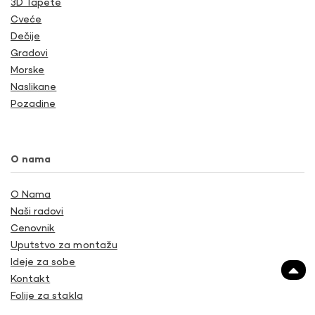
3D Tapete
Cveće
Dečije
Gradovi
Morske
Naslikane
Pozadine
O nama
O Nama
Naši radovi
Cenovnik
Uputstvo za montažu
Ideje za sobe
Kontakt
Folije za stakla