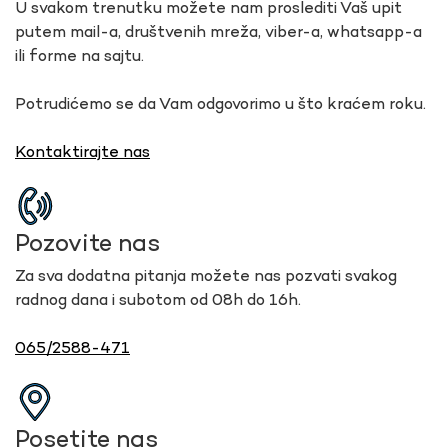
U svakom trenutku možete nam proslediti Vaš upit
putem mail-a, društvenih mreža, viber-a, whatsapp-a
ili forme na sajtu.
Potrudićemo se da Vam odgovorimo u što kraćem roku.
Kontaktirajte nas
Pozovite nas
Za sva dodatna pitanja možete nas pozvati svakog
radnog dana i subotom od 08h do 16h.
065/2588-471
Posetite nas