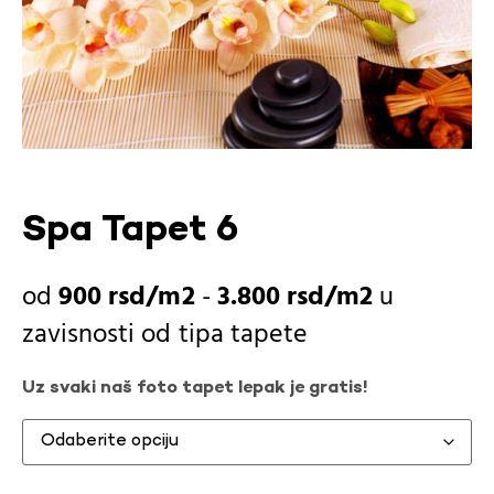
Spa Tapet 6
900
rsd
-
3.800
rsd
u
zavisnosti od
tipa tapete
Uz svaki naš foto tapet lepak je gratis!