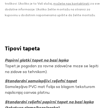
troškovi. Ukoliko je to Vaš slučaj,
možete nas kontaktirati
za sve
dodatne informacije. Ukoliko želite montažu na stranici za
kupovinu u dodatnim napomenama upišite da želite montažu.
Tipovi tapeta
Papirni glatki tapet na bazi lepka
Tapet je pogodan za ravne zidove(ne moze se lepiti
na zidove sa tehnikom).
Standardni samolepljivi reljefni tapet
Samolepljiva PVC mat folija sa blagom teksturom
najslicnijoj canvas platnu.
Standardni reljefni papirni tapet na bazi lepka