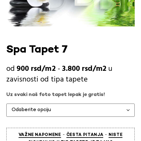
Spa Tapet 7
900
rsd
-
3.800
rsd
u
zavisnosti od
tipa tapete
Uz svaki naš foto tapet lepak je gratis!
-
-
VAŽNE NAPOMENE
ČESTA PITANJA
NISTE