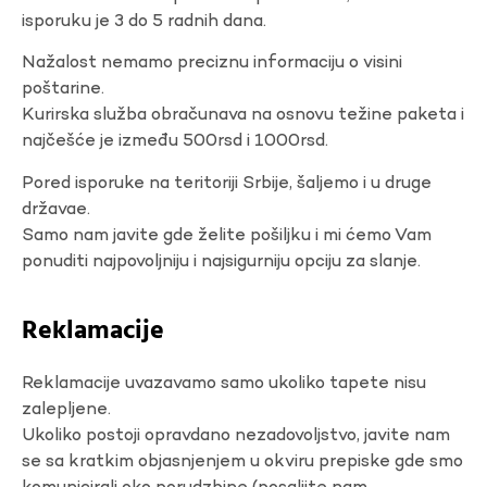
isporuku je 3 do 5 radnih dana.
Nažalost nemamo preciznu informaciju o visini
poštarine.
Kurirska služba obračunava na osnovu težine paketa i
najčešće je između 500rsd i 1000rsd.
Pored isporuke na teritoriji Srbije, šaljemo i u druge
državae.
Samo nam javite gde želite pošiljku i mi ćemo Vam
ponuditi najpovoljniju i najsigurniju opciju za slanje.
Reklamacije
Reklamacije uvazavamo samo ukoliko tapete nisu
zalepljene.
Ukoliko postoji opravdano nezadovoljstvo, javite nam
se sa kratkim objasnjenjem u okviru prepiske gde smo