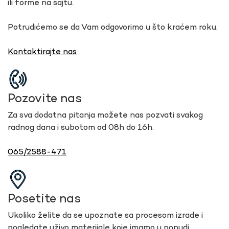
ili forme na sajtu.
Potrudićemo se da Vam odgovorimo u što kraćem roku.
Kontaktirajte nas
Pozovite nas
Za sva dodatna pitanja možete nas pozvati svakog
radnog dana i subotom od 08h do 16h.
065/2588-471
Posetite nas
Ukoliko želite da se upoznate sa procesom izrade i
pogledate uživo materijale koje imamo u ponudi