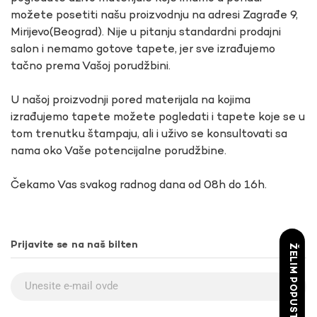
možete posetiti našu proizvodnju na adresi Zagrađe 9,
Mirijevo(Beograd). Nije u pitanju standardni prodajni
salon i nemamo gotove tapete, jer sve izrađujemo
tačno prema Vašoj porudžbini.
U našoj proizvodnji pored materijala na kojima
izrađujemo tapete možete pogledati i tapete koje se u
tom trenutku štampaju, ali i uživo se konsultovati sa
nama oko Vaše potencijalne porudžbine.
Čekamo Vas svakog radnog dana od 08h do 16h.
Prijavite se na naš bilten
ŽELIM POPUST