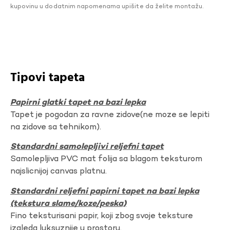
kupovinu u dodatnim napomenama upišite da želite montažu.
Tipovi tapeta
Papirni glatki tapet na bazi lepka
Tapet je pogodan za ravne zidove(ne moze se lepiti
na zidove sa tehnikom).
Standardni samolepljivi reljefni tapet
Samolepljiva PVC mat folija sa blagom teksturom
najslicnijoj canvas platnu.
Standardni reljefni papirni tapet na bazi lepka
(tekstura slame/koze/peska)
Fino teksturisani papir, koji zbog svoje teksture
izgleda luksuznije u prostoru.