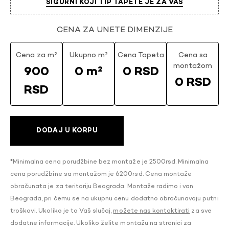
SIGURNI KOJI TIP TAPETE JE ZA VAS
CENA ZA UNETE DIMENZIJE
Cena za m²
Ukupno m²
Cena Tapeta
Cena sa
montažom
900
0 m²
0 RSD
0 RSD
RSD
DODAJ U KORPU
*Minimalna cena porudžbine bez montaže je 2500rsd. Minimalna
cena porudžbine sa montažom je 6200rsd. Cena montaže
obračunata je za teritoriju Beograda. Montaže radimo i van
Beograda, pri čemu se na ukupnu cenu dodatno obračunavaju putni
troškovi. Ukoliko je to Vaš slučaj,
možete nas kontaktirati
za sve
dodatne informacije. Ukoliko želite montažu na stranici za