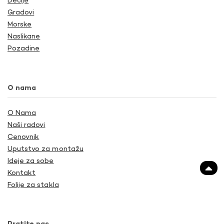
Dečije
Gradovi
Morske
Naslikane
Pozadine
O nama
O Nama
Naši radovi
Cenovnik
Uputstvo za montažu
Ideje za sobe
Kontakt
Folije za stakla