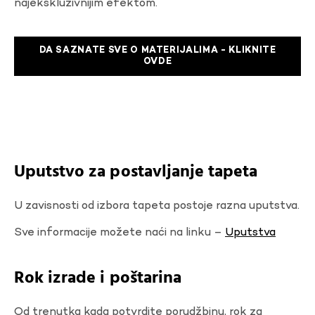
najekskluzivnijim efektom.
DA SAZNATE SVE O MATERIJALIMA - KLIKNITE
OVDE
Uputstvo za postavljanje tapeta
U zavisnosti od izbora tapeta postoje razna uputstva.
Sve informacije možete naći na linku –
Uputstva
Rok izrade i poštarina
Od trenutka kada potvrdite porudžbinu, rok za