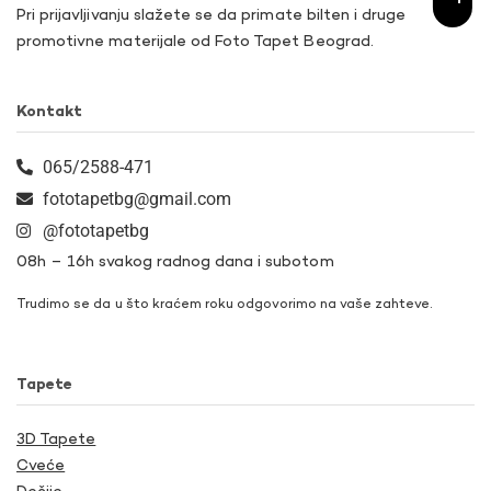
Pri prijavljivanju slažete se da primate bilten i druge
promotivne materijale od Foto Tapet Beograd.
Kontakt
065/2588-471
fototapetbg@gmail.com
@fototapetbg
08h – 16h svakog radnog dana i subotom
Trudimo se da u što kraćem roku odgovorimo na vaše zahteve.
Tapete
3D Tapete
Cveće