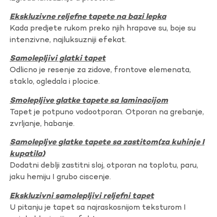
Ekskluzivne reljefne tapete na bazi lepka
Kada predjete rukom preko njih hrapave su, boje su
intenzivne, najluksuzniji efekat.
Samolepljivi glatki tapet
Odlicno je resenje za zidove, frontove elemenata,
staklo, ogledala i plocice.
Smolepljive glatke tapete sa laminacijom
Tapet je potpuno vodootporan. Otporan na grebanje,
zvrljanje, habanje.
Samolepljve glatke tapete sa zastitom(za kuhinje I
kupatila)
Dodatni deblji zastitni sloj, otporan na toplotu, paru,
jaku hemiju I grubo ciscenje.
Ekskluzivni samolepljivi reljefni tapet
U pitanju je tapet sa najraskosnijom teksturom I