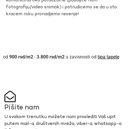
komunicirali oko porudzbine (posaljite nam
fotografiju/video snimak) i potrudicemo se da u sto
kracem roku pronadjemo resenje!
900
rsd
-
3.800
rsd
u zavisnosti od
tipa tapete
Pišite nam
U svakom trenutku možete nam proslediti Vaš upit
putem mail-a, društvenih mreža, viber-a, whatsapp-a