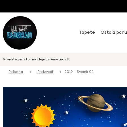
Tapete
Ostala pon
Vi vidite prostor, mi ideju za umetnost!
Početna
»
Proizvodi
»
2019 – Svemir 01