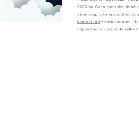
6200rsd. Cena montaže obračunat
se na ukupnu cenu dodatno obraču
kontaktirati
za sve dodatne infor
napomenama upišite da želite 