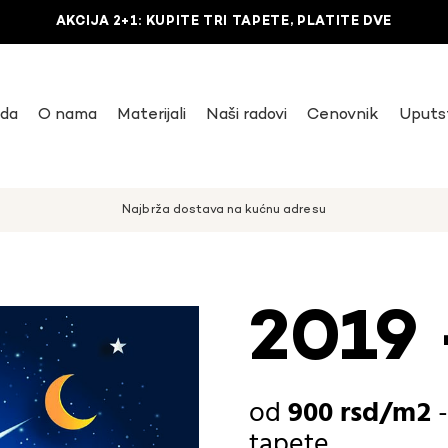
AKCIJA 2+1: KUPITE TRI TAPETE, PLATITE DVE
uda
O nama
Materijali
Naši radovi
Cenovnik
Uputs
Najbrža dostava na kućnu adresu
2019 
900
rsd
tapete