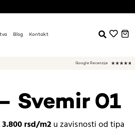
tva
Blog
Kontakt
★
★
★
★
★
Google Recenzije
– Svemir 01
-
3.800
rsd
u zavisnosti od
tipa