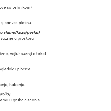
dove sa tehnikom).
oj canvas platnu.
ura slame/koze/peska)
ksuznije u prostoru.
vne, najluksuzniji efekat.
gledala i plocice.
anje, habanje.
atila)
hemiju I grubo ciscenje.