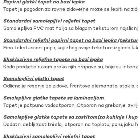
Papirni glatki tapet na bazi lepka
Tapet je pogodan za ravne zidove(ne moze se lepiti na zi
Standardni samolepljivi reljefni tapet
Samolepljiva PVC mat folija sa blagom teksturom najslicnij
Standardni reljefni papirni tapet na bazi lepka (tekst
Fino teksturisani papir, koji zbog svoje teksture izgleda lu
Ekskluzivne reljefne tapete na bazi lepka
Kada predjete rukom preko njih hrapave su, boje su intenzi
Samolepljivi glatki tapet
Odlicno je resenje za zidove, frontove elemenata, staklo, o
Smolepljive glatke tapete sa laminacijom
Tapet je potpuno vodootporan. Otporan na grebanje, zvrlj
Samolepljve glatke tapete sa zastitom(za kuhinje I kup
Dodatni deblji zastitni sloj, otporan na toplotu, paru, jaku 
Ekskluzivni samolepljivi reljefni tapet