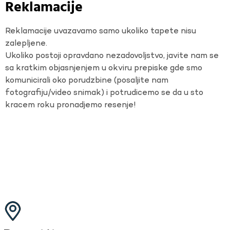
Reklamacije
Reklamacije uvazavamo samo ukoliko tapete nisu
zalepljene.
Ukoliko postoji opravdano nezadovoljstvo, javite nam se
sa kratkim objasnjenjem u okviru prepiske gde smo
komunicirali oko porudzbine (posaljite nam
fotografiju/video snimak) i potrudicemo se da u sto
kracem roku pronadjemo resenje!