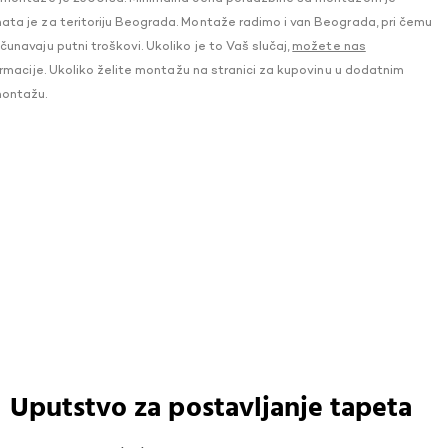
a je za teritoriju Beograda. Montaže radimo i van Beograda, pri čemu
navaju putni troškovi. Ukoliko je to Vaš slučaj,
možete nas
macije. Ukoliko želite montažu na stranici za kupovinu u dodatnim
montažu.
Uputstvo za postavljanje tapeta