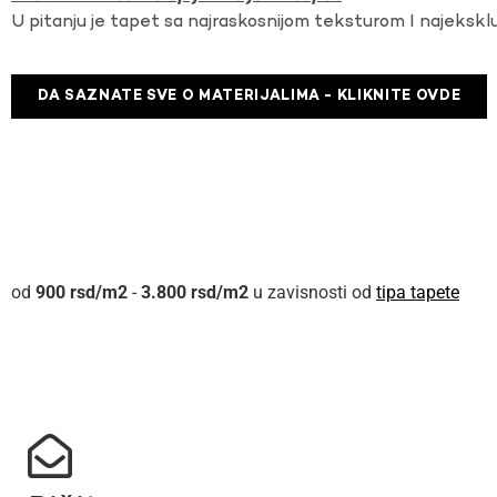
U pitanju je tapet sa najraskosnijom teksturom I najekskl
DA SAZNATE SVE O MATERIJALIMA - KLIKNITE OVDE
900
rsd
-
3.800
rsd
u zavisnosti od
tipa tapete