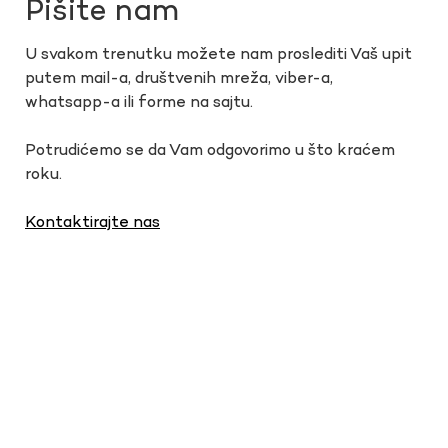
Pišite nam
U svakom trenutku možete nam proslediti Vaš upit
putem mail-a, društvenih mreža, viber-a,
whatsapp-a ili forme na sajtu.
Potrudićemo se da Vam odgovorimo u što kraćem
roku.
Kontaktirajte nas