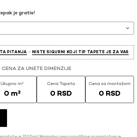
epak je gratis!
-
TA PITANJA
NISTE SIGURNI KOJI TIP TAPETE JE ZA VAS
CENA ZA UNETE DIMENZIJE
Ukupno m²
Cena Tapeta
Cena sa montažom
0 m²
0 RSD
0 RSD
 montaže je 2500rsd. Minimalna cena porudžbine sa montažom je