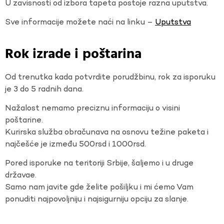
U zavisnosti od izbora tapeta postoje razna uputstva.
Sve informacije možete naći na linku –
Uputstva
Rok izrade i poštarina
Od trenutka kada potvrdite porudžbinu, rok za isporuku
je 3 do 5 radnih dana.
Nažalost nemamo preciznu informaciju o visini
poštarine.
Kurirska služba obračunava na osnovu težine paketa i
najčešće je između 500rsd i 1000rsd.
Pored isporuke na teritoriji Srbije, šaljemo i u druge
državae.
Samo nam javite gde želite pošiljku i mi ćemo Vam
ponuditi najpovoljniju i najsigurniju opciju za slanje.