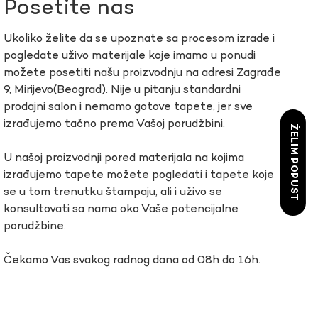
Posetite nas
Ukoliko želite da se upoznate sa procesom izrade i
pogledate uživo materijale koje imamo u ponudi
možete posetiti našu proizvodnju na adresi Zagrađe
9, Mirijevo(Beograd). Nije u pitanju standardni
prodajni salon i nemamo gotove tapete, jer sve
izrađujemo tačno prema Vašoj porudžbini.
ŽELIM POPUST
U našoj proizvodnji pored materijala na kojima
izrađujemo tapete možete pogledati i tapete koje
se u tom trenutku štampaju, ali i uživo se
konsultovati sa nama oko Vaše potencijalne
porudžbine.
Čekamo Vas svakog radnog dana od 08h do 16h.