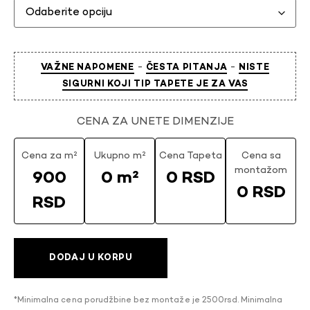
-
-
VAŽNE NAPOMENE
ČESTA PITANJA
NISTE
SIGURNI KOJI TIP TAPETE JE ZA VAS
CENA ZA UNETE DIMENZIJE
Cena za m²
Ukupno m²
Cena Tapeta
Cena sa
montažom
900
0 m²
0 RSD
0 RSD
RSD
DODAJ U KORPU
*Minimalna cena porudžbine bez montaže je 2500rsd. Minimalna