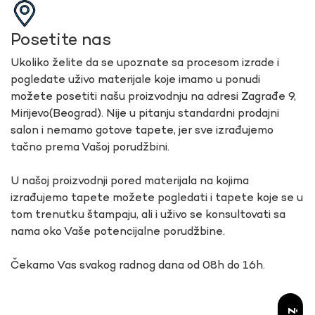
Posetite nas
Ukoliko želite da se upoznate sa procesom izrade i
pogledate uživo materijale koje imamo u ponudi
možete posetiti našu proizvodnju na adresi Zagrađe 9,
Mirijevo(Beograd). Nije u pitanju standardni prodajni
salon i nemamo gotove tapete, jer sve izrađujemo
tačno prema Vašoj porudžbini.
U našoj proizvodnji pored materijala na kojima
izrađujemo tapete možete pogledati i tapete koje se u
tom trenutku štampaju, ali i uživo se konsultovati sa
nama oko Vaše potencijalne porudžbine.
Čekamo Vas svakog radnog dana od 08h do 16h.