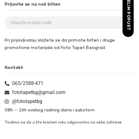
ŽELIM POPUST
Prijavite se na naš bilten
Pri prijavljivanju slažete se da primate bilten i druge
promotivne materijale od Foto Tapet Beograd.
Kontakt
065/2588-471
fototapetbg@gmail.com
@fototapetbg
08h – 16h svakog radnog dana i subotom
Trudimo se da u što kraćem roku odgovorimo na vaše zahteve.