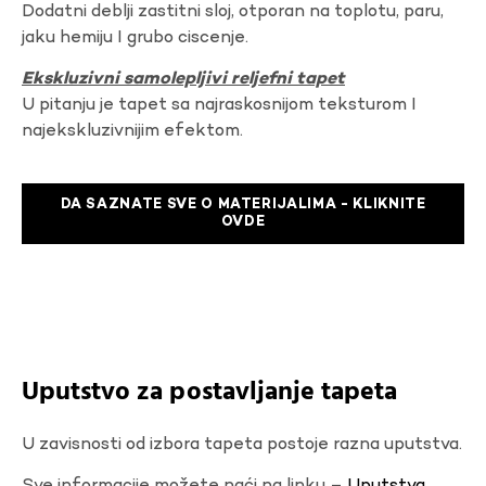
Dodatni deblji zastitni sloj, otporan na toplotu, paru,
jaku hemiju I grubo ciscenje.
Ekskluzivni samolepljivi reljefni tapet
U pitanju je tapet sa najraskosnijom teksturom I
najekskluzivnijim efektom.
DA SAZNATE SVE O MATERIJALIMA - KLIKNITE
OVDE
Uputstvo za postavljanje tapeta
U zavisnosti od izbora tapeta postoje razna uputstva.