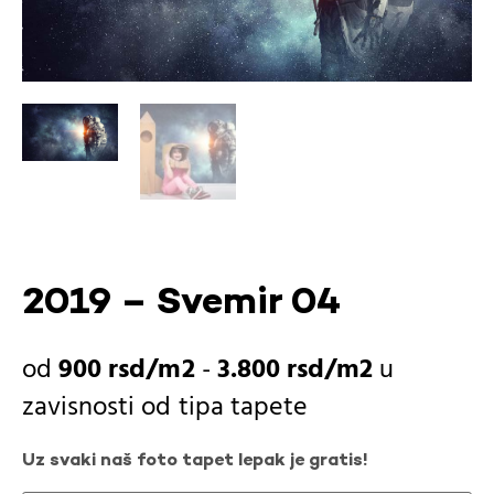
2019 – Svemir 04
900
rsd
-
3.800
rsd
u
zavisnosti od
tipa tapete
Uz svaki naš foto tapet lepak je gratis!