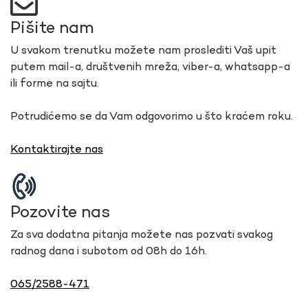
Pišite nam
U svakom trenutku možete nam proslediti Vaš upit
putem mail-a, društvenih mreža, viber-a, whatsapp-a
ili forme na sajtu.
Potrudićemo se da Vam odgovorimo u što kraćem roku.
Kontaktirajte nas
Pozovite nas
Za sva dodatna pitanja možete nas pozvati svakog
radnog dana i subotom od 08h do 16h.
065/2588-471