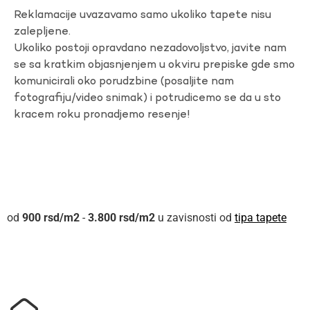
Reklamacije uvazavamo samo ukoliko tapete nisu
zalepljene.
Ukoliko postoji opravdano nezadovoljstvo, javite nam
se sa kratkim objasnjenjem u okviru prepiske gde smo
komunicirali oko porudzbine (posaljite nam
fotografiju/video snimak) i potrudicemo se da u sto
kracem roku pronadjemo resenje!
900
rsd
-
3.800
rsd
u zavisnosti od
tipa tapete