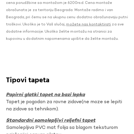
cena porudžbine sa montažom je 6200rsd. Cena montaže
obračunata je za teritoriju Beograda. Montaže radimo i van
Beograda, pri čemu se na ukupnu cenu dodatno obračunavaju putni
troškovi. Ukoliko je to Vaš slučaj,
možete nas kontaktirati
za sve
dodatne informacije. Ukoliko želite montažu na stranici za
kupovinu u dodatnim napomenama upišite da želite montažu.
Tipovi tapeta
Papirni glatki tapet na bazi lepka
Tapet je pogodan za ravne zidove(ne moze se lepiti
na zidove sa tehnikom).
Standardni samolepljivi reljefni tapet
Samolepljiva PVC mat folija sa blagom teksturom