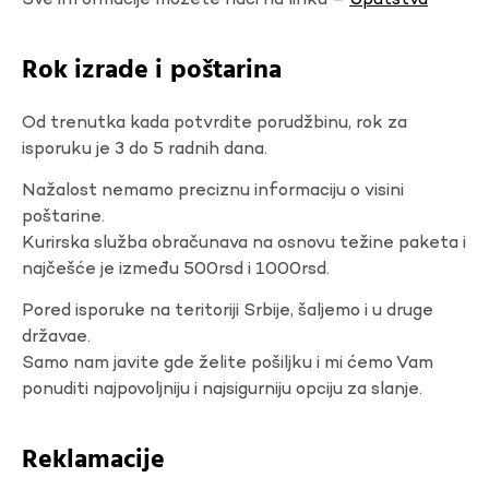
Sve informacije možete naći na linku –
Uputstva
Rok izrade i poštarina
Od trenutka kada potvrdite porudžbinu, rok za
isporuku je 3 do 5 radnih dana.
Nažalost nemamo preciznu informaciju o visini
poštarine.
Kurirska služba obračunava na osnovu težine paketa i
najčešće je između 500rsd i 1000rsd.
Pored isporuke na teritoriji Srbije, šaljemo i u druge
državae.
Samo nam javite gde želite pošiljku i mi ćemo Vam
ponuditi najpovoljniju i najsigurniju opciju za slanje.
Reklamacije