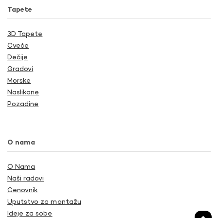
Tapete
3D Tapete
Cveće
Dečije
Gradovi
Morske
Naslikane
Pozadine
O nama
O Nama
Naši radovi
Cenovnik
Uputstvo za montažu
Ideje za sobe