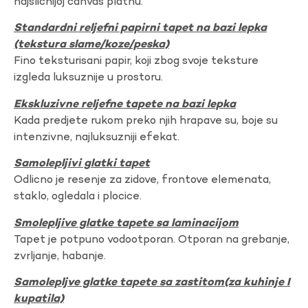
najslicnijoj canvas platnu.
Standardni reljefni papirni tapet na bazi lepka
(tekstura slame/koze/peska)
Fino teksturisani papir, koji zbog svoje teksture
izgleda luksuznije u prostoru.
Ekskluzivne reljefne tapete na bazi lepka
Kada predjete rukom preko njih hrapave su, boje su
intenzivne, najluksuzniji efekat.
Samolepljivi glatki tapet
Odlicno je resenje za zidove, frontove elemenata,
staklo, ogledala i plocice.
Smolepljive glatke tapete sa laminacijom
Tapet je potpuno vodootporan. Otporan na grebanje,
zvrljanje, habanje.
Samolepljve glatke tapete sa zastitom(za kuhinje I
kupatila)