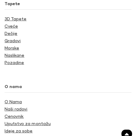
Tapete
3D Tapete
Cveće
Dečije
Gradovi
Morske
Naslikane
Pozadine
O nama
O Nama
Naši radovi
Cenovnik
Uputstvo za montažu
Ideje za sobe