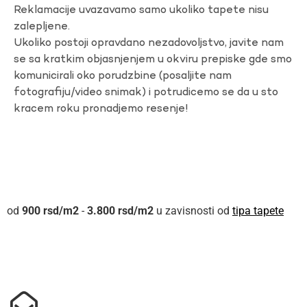
Reklamacije uvazavamo samo ukoliko tapete nisu
zalepljene.
Ukoliko postoji opravdano nezadovoljstvo, javite nam
se sa kratkim objasnjenjem u okviru prepiske gde smo
komunicirali oko porudzbine (posaljite nam
fotografiju/video snimak) i potrudicemo se da u sto
kracem roku pronadjemo resenje!
900
rsd
-
3.800
rsd
u zavisnosti od
tipa tapete