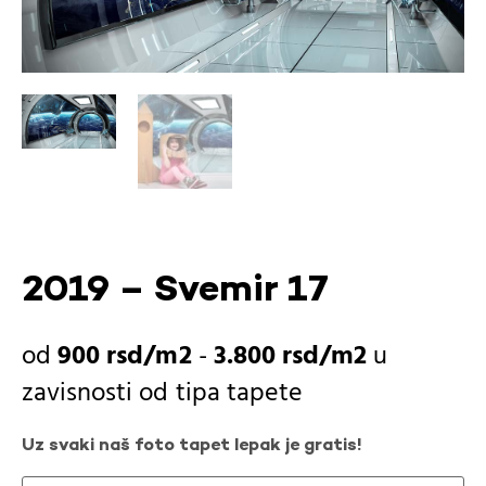
2019 – Svemir 17
900
rsd
-
3.800
rsd
u
zavisnosti od
tipa tapete
Uz svaki naš foto tapet lepak je gratis!