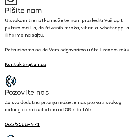
Pišite nam
U svakom trenutku možete nam proslediti Vaš upit
putem mail-a, društvenih mreža, viber-a, whatsapp-a
ili forme na sajtu.
Potrudićemo se da Vam odgovorimo u što kraćem roku.
Kontaktirajte nas
Pozovite nas
Za sva dodatna pitanja možete nas pozvati svakog
radnog dana i subotom od 08h do 16h.
065/2588-471