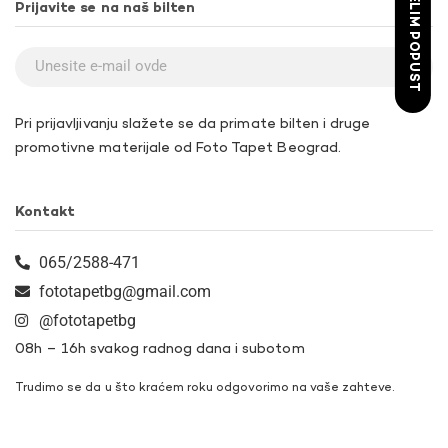
ŽELIM POPUST
Prijavite se na naš bilten
Pri prijavljivanju slažete se da primate bilten i druge
promotivne materijale od Foto Tapet Beograd.
Kontakt
065/2588-471
fototapetbg@gmail.com
@fototapetbg
08h – 16h svakog radnog dana i subotom
Trudimo se da u što kraćem roku odgovorimo na vaše zahteve.