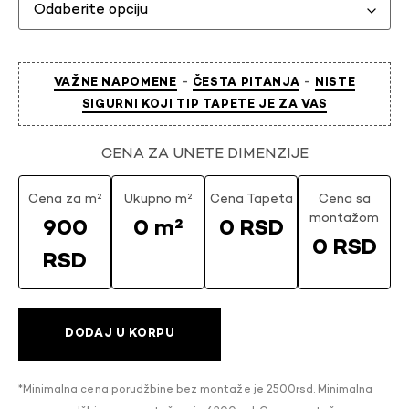
-
-
VAŽNE NAPOMENE
ČESTA PITANJA
NISTE
SIGURNI KOJI TIP TAPETE JE ZA VAS
CENA ZA UNETE DIMENZIJE
Cena za m²
Ukupno m²
Cena Tapeta
Cena sa
montažom
900
0 m²
0 RSD
0 RSD
RSD
DODAJ U KORPU
*Minimalna cena porudžbine bez montaže je 2500rsd. Minimalna