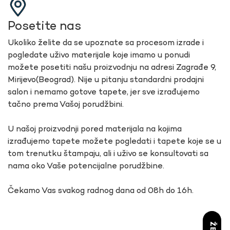
Posetite nas
Ukoliko želite da se upoznate sa procesom izrade i
pogledate uživo materijale koje imamo u ponudi
možete posetiti našu proizvodnju na adresi Zagrađe 9,
Mirijevo(Beograd). Nije u pitanju standardni prodajni
salon i nemamo gotove tapete, jer sve izrađujemo
tačno prema Vašoj porudžbini.
U našoj proizvodnji pored materijala na kojima
izrađujemo tapete možete pogledati i tapete koje se u
tom trenutku štampaju, ali i uživo se konsultovati sa
nama oko Vaše potencijalne porudžbine.
Čekamo Vas svakog radnog dana od 08h do 16h.