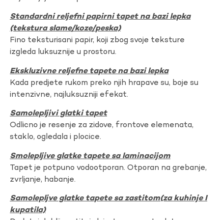
Standardni reljefni papirni tapet na bazi lepka
(tekstura slame/koze/peska)
Fino teksturisani papir, koji zbog svoje teksture
izgleda luksuznije u prostoru.
Ekskluzivne reljefne tapete na bazi lepka
Kada predjete rukom preko njih hrapave su, boje su
intenzivne, najluksuzniji efekat.
Samolepljivi glatki tapet
Odlicno je resenje za zidove, frontove elemenata,
staklo, ogledala i plocice.
Smolepljive glatke tapete sa laminacijom
Tapet je potpuno vodootporan. Otporan na grebanje,
zvrljanje, habanje.
Samolepljve glatke tapete sa zastitom(za kuhinje I
kupatila)