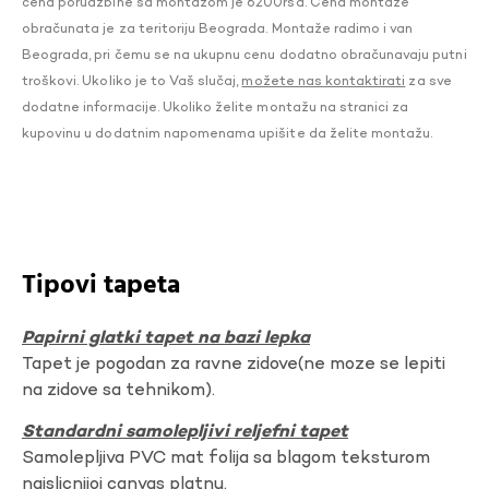
cena porudžbine sa montažom je 6200rsd. Cena montaže
obračunata je za teritoriju Beograda. Montaže radimo i van
Beograda, pri čemu se na ukupnu cenu dodatno obračunavaju putni
troškovi. Ukoliko je to Vaš slučaj,
možete nas kontaktirati
za sve
dodatne informacije. Ukoliko želite montažu na stranici za
kupovinu u dodatnim napomenama upišite da želite montažu.
Tipovi tapeta
Papirni glatki tapet na bazi lepka
Tapet je pogodan za ravne zidove(ne moze se lepiti
na zidove sa tehnikom).
Standardni samolepljivi reljefni tapet
Samolepljiva PVC mat folija sa blagom teksturom
najslicnijoj canvas platnu.