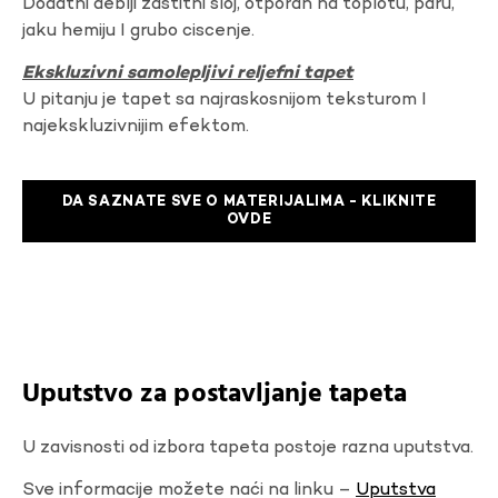
Dodatni deblji zastitni sloj, otporan na toplotu, paru,
jaku hemiju I grubo ciscenje.
Ekskluzivni samolepljivi reljefni tapet
U pitanju je tapet sa najraskosnijom teksturom I
najekskluzivnijim efektom.
DA SAZNATE SVE O MATERIJALIMA - KLIKNITE
OVDE
Uputstvo za postavljanje tapeta
U zavisnosti od izbora tapeta postoje razna uputstva.
Sve informacije možete naći na linku –
Uputstva