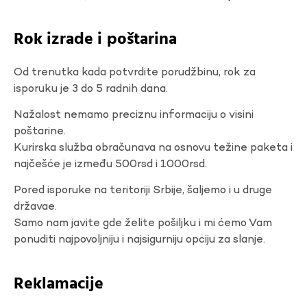
Rok izrade i poštarina
Od trenutka kada potvrdite porudžbinu, rok za
isporuku je 3 do 5 radnih dana.
Nažalost nemamo preciznu informaciju o visini
poštarine.
Kurirska služba obračunava na osnovu težine paketa i
najčešće je između 500rsd i 1000rsd.
Pored isporuke na teritoriji Srbije, šaljemo i u druge
državae.
Samo nam javite gde želite pošiljku i mi ćemo Vam
ponuditi najpovoljniju i najsigurniju opciju za slanje.
Reklamacije