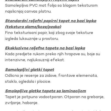
Samolepljiva PVC mat folija sa blagom teksturom
najslicnijoj canvas platnu.
Standardni reljefni papirni tapet na bazi lepka
(tekstura slame/koze/peska)
Fino teksturisani papir, koji zbog svoje teksture
izgleda luksuznije u prostoru.
Ekskluzivne reljefne tapete na bazi lepka
Kada predjete rukom preko njih hrapave su, boje su
intenzivne, najluksuzniji efekat.
Samolepljivi glatki tapet
Odlicno je resenje za zidove, frontove elemenata,
staklo, ogledala i plocice.
Smolepljive glatke tapete sa laminacijom
Tapet je potpuno vodootporan. Otporan na grebanje,
zvrljanje, habanje.