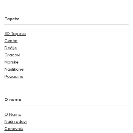
Tapete
3D Tapete
Cveće
Dečije
Gradovi
Morske
Naslikane
Pozadine
O nama
O Nama
Naši radovi
Cenovnik