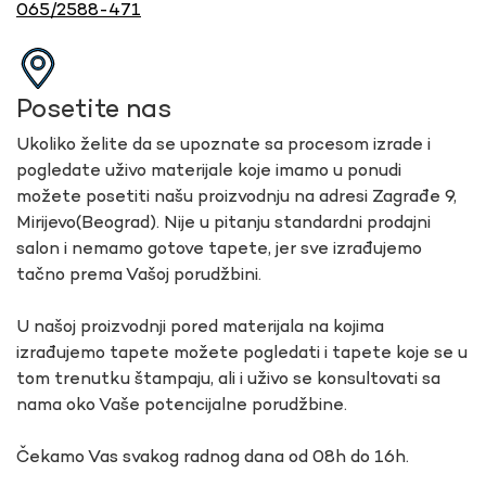
065/2588-471
Posetite nas
Ukoliko želite da se upoznate sa procesom izrade i
pogledate uživo materijale koje imamo u ponudi
možete posetiti našu proizvodnju na adresi Zagrađe 9,
Mirijevo(Beograd). Nije u pitanju standardni prodajni
salon i nemamo gotove tapete, jer sve izrađujemo
tačno prema Vašoj porudžbini.
U našoj proizvodnji pored materijala na kojima
izrađujemo tapete možete pogledati i tapete koje se u
tom trenutku štampaju, ali i uživo se konsultovati sa
nama oko Vaše potencijalne porudžbine.
Čekamo Vas svakog radnog dana od 08h do 16h.