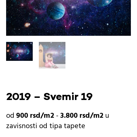
2019 – Svemir 19
900
rsd
-
3.800
rsd
u
zavisnosti od
tipa tapete