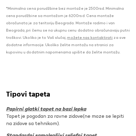
*Minimalna cena porudžbine bez montaže je 2500rsd. Minimalna
cena porudžbine sa montažom je 6200rsd. Cena montaže
obračunata je za teritoriju Beograda. Montaže radimo i van
Beograda, pri čemu se na ukupnu cenu dodatno obračunavaju putni
troškovi. Ukoliko je to Vaš slučaj,
možete nas kontaktirati
za sve
dodatne informacije. Ukoliko želite montažu na stranici za
kupovinu u dodatnim napomenama upišite da želite montažu.
Tipovi tapeta
Papirni glatki tapet na bazi lepka
Tapet je pogodan za ravne zidove(ne moze se lepiti
na zidove sa tehnikom).
Standardni samolepljivi reljefni tapet