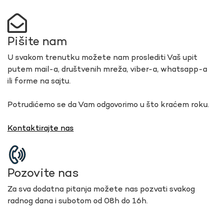
Pišite nam
U svakom trenutku možete nam proslediti Vaš upit
putem mail-a, društvenih mreža, viber-a, whatsapp-a
ili forme na sajtu.
Potrudićemo se da Vam odgovorimo u što kraćem roku.
Kontaktirajte nas
Pozovite nas
Za sva dodatna pitanja možete nas pozvati svakog
radnog dana i subotom od 08h do 16h.