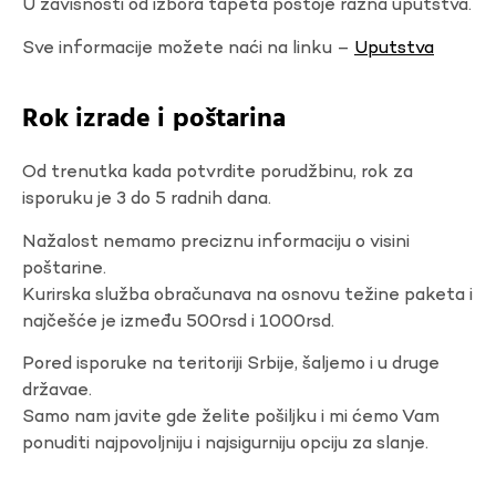
U zavisnosti od izbora tapeta postoje razna uputstva.
Sve informacije možete naći na linku –
Uputstva
Rok izrade i poštarina
Od trenutka kada potvrdite porudžbinu, rok za
isporuku je 3 do 5 radnih dana.
Nažalost nemamo preciznu informaciju o visini
poštarine.
Kurirska služba obračunava na osnovu težine paketa i
najčešće je između 500rsd i 1000rsd.
Pored isporuke na teritoriji Srbije, šaljemo i u druge
državae.
Samo nam javite gde želite pošiljku i mi ćemo Vam
ponuditi najpovoljniju i najsigurniju opciju za slanje.