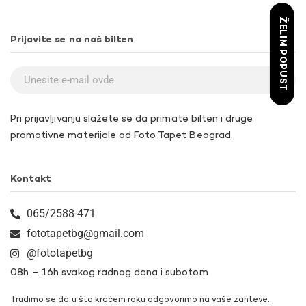
ŽELIM POPUST
Prijavite se na naš bilten
Pri prijavljivanju slažete se da primate bilten i druge
promotivne materijale od Foto Tapet Beograd.
Kontakt
065/2588-471
fototapetbg@gmail.com
@fototapetbg
08h – 16h svakog radnog dana i subotom
Trudimo se da u što kraćem roku odgovorimo na vaše zahteve.