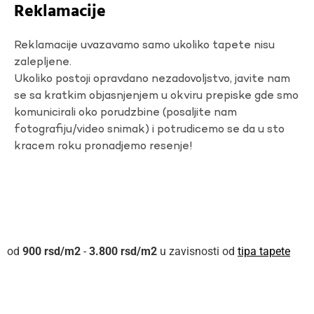
Reklamacije
Reklamacije uvazavamo samo ukoliko tapete nisu
zalepljene.
Ukoliko postoji opravdano nezadovoljstvo, javite nam
se sa kratkim objasnjenjem u okviru prepiske gde smo
komunicirali oko porudzbine (posaljite nam
fotografiju/video snimak) i potrudicemo se da u sto
kracem roku pronadjemo resenje!
900
rsd
-
3.800
rsd
u zavisnosti od
tipa tapete