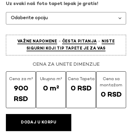
Uz svaki naš foto tapet lepak je gratis!
-
-
VAŽNE NAPOMENE
ČESTA PITANJA
NISTE
SIGURNI KOJI TIP TAPETE JE ZA VAS
CENA ZA UNETE DIMENZIJE
Cena za m²
Ukupno m²
Cena Tapeta
Cena sa
montažom
900
0 m²
0 RSD
0 RSD
RSD
DODAJ U KORPU