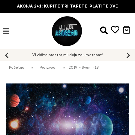
AKCIJA 2+1: KUPITE TRI TAPETE, PLATITE DVE
Početna
»
Proizvodi
»
2019 – Svemir 19