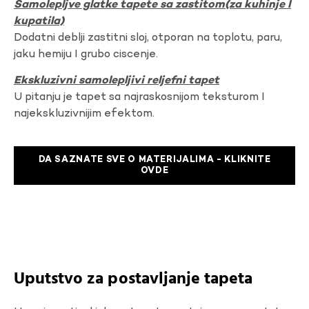
Samolepljve glatke tapete sa zastitom(za kuhinje I
kupatila)
Dodatni deblji zastitni sloj, otporan na toplotu, paru,
jaku hemiju I grubo ciscenje.
Ekskluzivni samolepljivi reljefni tapet
U pitanju je tapet sa najraskosnijom teksturom I
najekskluzivnijim efektom.
DA SAZNATE SVE O MATERIJALIMA - KLIKNITE
OVDE
Uputstvo za postavljanje tapeta