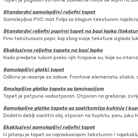
Tapet je pogodan za ravne zidove(ne moze se lepiti na zi
Standardni samolepljivi reljefni tapet
Samolepljiva PVC mat folija sa blagom teksturom najslicnij
Standardni reljefni papirni tapet na bazi lepka (tekst
Fino teksturisani papir, koji zbog svoje teksture izgleda lu
Ekskluzivne reljefne tapete na bazi lepka
Kada predjete rukom preko njih hrapave su, boje su intenzi
Samolepljivi glatki tapet
Odlicno je resenje za zidove, frontove elemenata, staklo, o
Smolepljive glatke tapete sa laminacijom
Tapet je potpuno vodootporan. Otporan na grebanje, zvrlj
Samolepljve glatke tapete sa zastitom(za kuhinje I kup
Dodatni deblji zastitni sloj, otporan na toplotu, paru, jaku 
Ekskluzivni samolepljivi reljefni tapet
U pitanju je tapet sa najraskosnijom teksturom I najekskl