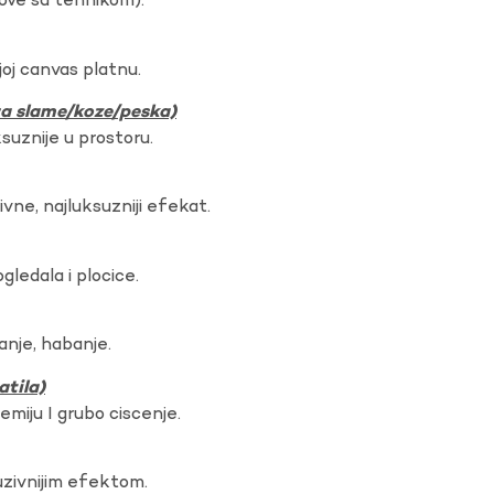
dove sa tehnikom).
oj canvas platnu.
ura slame/koze/peska)
ksuznije u prostoru.
vne, najluksuzniji efekat.
gledala i plocice.
anje, habanje.
atila)
hemiju I grubo ciscenje.
uzivnijim efektom.