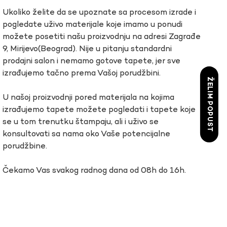
Ukoliko želite da se upoznate sa procesom izrade i
pogledate uživo materijale koje imamo u ponudi
možete posetiti našu proizvodnju na adresi Zagrađe
9, Mirijevo(Beograd). Nije u pitanju standardni
prodajni salon i nemamo gotove tapete, jer sve
izrađujemo tačno prema Vašoj porudžbini.
ŽELIM POPUST
U našoj proizvodnji pored materijala na kojima
izrađujemo tapete možete pogledati i tapete koje
se u tom trenutku štampaju, ali i uživo se
konsultovati sa nama oko Vaše potencijalne
porudžbine.
Čekamo Vas svakog radnog dana od 08h do 16h.