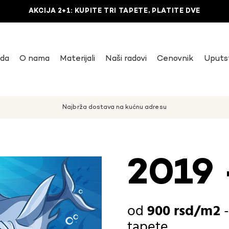
AKCIJA 2+1: KUPITE TRI TAPETE, PLATITE DVE
uda
O nama
Materijali
Naši radovi
Cenovnik
Uputs
Najbrža dostava na kućnu adresu
2019 
900
rsd
tapete