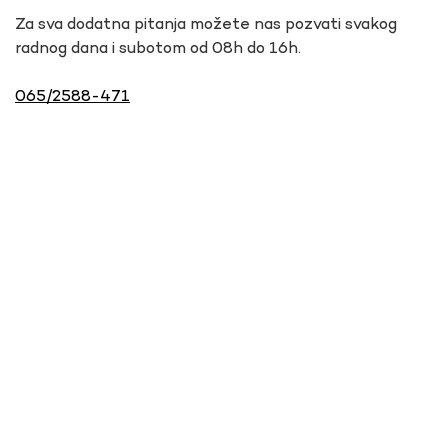
Za sva dodatna pitanja možete nas pozvati svakog
radnog dana i subotom od 08h do 16h.
065/2588-471