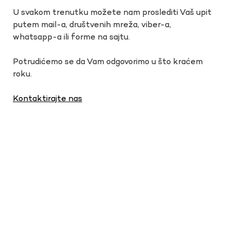
U svakom trenutku možete nam proslediti Vaš upit
putem mail-a, društvenih mreža, viber-a,
whatsapp-a ili forme na sajtu.
Potrudićemo se da Vam odgovorimo u što kraćem
roku.
Kontaktirajte nas