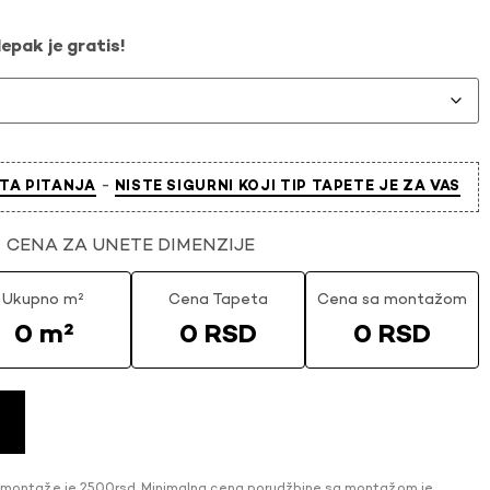
epak je gratis!
-
TA PITANJA
NISTE SIGURNI KOJI TIP TAPETE JE ZA VAS
CENA ZA UNETE DIMENZIJE
Ukupno m²
Cena Tapeta
Cena sa montažom
0 m²
0 RSD
0 RSD
 montaže je 2500rsd. Minimalna cena porudžbine sa montažom je