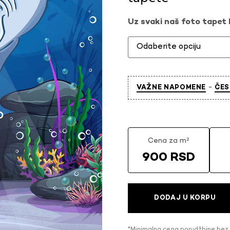
Uz svaki naš foto tapet l
-
VAŽNE NAPOMENE
ČES
Cena za m²
900 RSD
DODAJ U KORPU
*Minimalna cena porudžbine bez