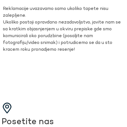
Reklamacije uvazavamo samo ukoliko tapete nisu
zalepljene.
Ukoliko postoji opravdano nezadovoljstvo, javite nam se
sa kratkim objasnjenjem u okviru prepiske gde smo
komunicirali oko porudzbine (posaljite nam
fotografiju/video snimak) i potrudicemo se da u sto
kracem roku pronadjemo resenje!
Posetite nas