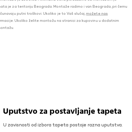
a je za teritoriju Beograda. Montaže radimo i van Beograda, pri čemu
navaju putni troškovi. Ukoliko je to Vaš slučaj,
možete nas
macije. Ukoliko želite montažu na stranici za kupovinu u dodatnim
montažu.
Uputstvo za postavljanje tapeta
U zavisnosti od izbora tapeta postoje razna uputstva.