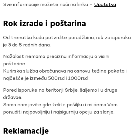
Sve informacije možete naći na linku –
Uputstva
Rok izrade i poštarina
Od trenutka kada potvrdite porudžbinu, rok za isporuku
je 3 do 5 radnih dana.
Nažalost nemamo preciznu informaciju o visini
poštarine.
Kurirska služba obračunava na osnovu težine paketa i
najčešće je između 500rsd i 1000rsd.
Pored isporuke na teritoriji Srbije, šaljemo i u druge
državae.
Samo nam javite gde želite pošiljku i mi ćemo Vam
ponuditi najpovoljniju i najsigurniju opciju za slanje.
Reklamacije