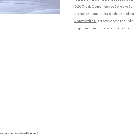
6200rsd. Cena montaže obračunat
se na ukupnu cenu dodatno obraču
kontaktirati
za sve dodatne infor
napomenama upišite da želite 