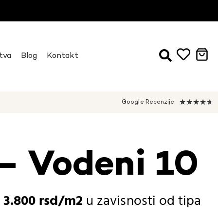
tva
Blog
Kontakt
★
★
★
★
★
Google Recenzije
– Vodeni 10
-
3.800
rsd
u zavisnosti od
tipa