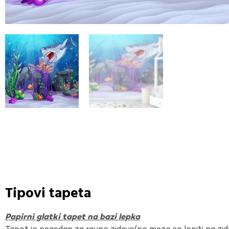
Tipovi tapeta
Papirni glatki tapet na bazi lepka