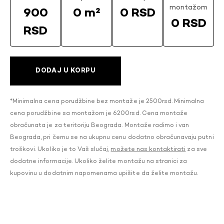
montažom
900
0 m²
0 RSD
0 RSD
RSD
DODAJ U KORPU
*Minimalna cena porudžbine bez montaže je 2500rsd. Minimalna
cena porudžbine sa montažom je 6200rsd. Cena montaže
obračunata je za teritoriju Beograda. Montaže radimo i van
Beograda, pri čemu se na ukupnu cenu dodatno obračunavaju putni
troškovi. Ukoliko je to Vaš slučaj,
možete nas kontaktirati
za sve
dodatne informacije. Ukoliko želite montažu na stranici za
kupovinu u dodatnim napomenama upišite da želite montažu.