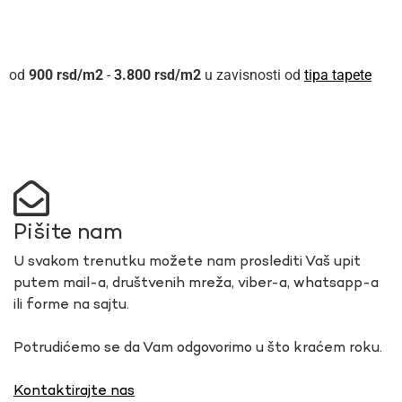
900
rsd
-
3.800
rsd
u zavisnosti od
tipa tapete
Pišite nam
U svakom trenutku možete nam proslediti Vaš upit
putem mail-a, društvenih mreža, viber-a, whatsapp-a
ili forme na sajtu.
Potrudićemo se da Vam odgovorimo u što kraćem roku.
Kontaktirajte nas