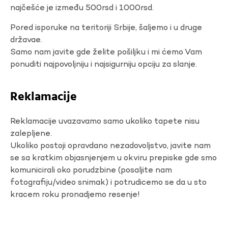
najčešće je između 500rsd i 1000rsd.
Pored isporuke na teritoriji Srbije, šaljemo i u druge
državae.
Samo nam javite gde želite pošiljku i mi ćemo Vam
ponuditi najpovoljniju i najsigurniju opciju za slanje.
Reklamacije
Reklamacije uvazavamo samo ukoliko tapete nisu
zalepljene.
Ukoliko postoji opravdano nezadovoljstvo, javite nam
se sa kratkim objasnjenjem u okviru prepiske gde smo
komunicirali oko porudzbine (posaljite nam
fotografiju/video snimak) i potrudicemo se da u sto
kracem roku pronadjemo resenje!