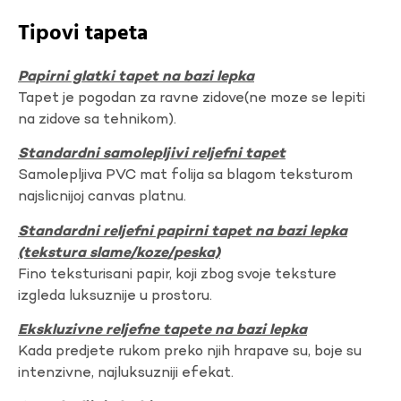
Tipovi tapeta
Papirni glatki tapet na bazi lepka
Tapet je pogodan za ravne zidove(ne moze se lepiti
na zidove sa tehnikom).
Standardni samolepljivi reljefni tapet
Samolepljiva PVC mat folija sa blagom teksturom
najslicnijoj canvas platnu.
Standardni reljefni papirni tapet na bazi lepka
(tekstura slame/koze/peska)
Fino teksturisani papir, koji zbog svoje teksture
izgleda luksuznije u prostoru.
Ekskluzivne reljefne tapete na bazi lepka
Kada predjete rukom preko njih hrapave su, boje su
intenzivne, najluksuzniji efekat.