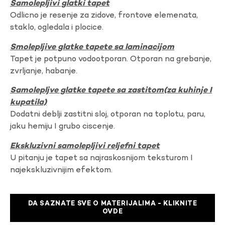
Samolepljivi glatki tapet
Odlicno je resenje za zidove, frontove elemenata,
staklo, ogledala i plocice.
Smolepljive glatke tapete sa laminacijom
Tapet je potpuno vodootporan. Otporan na grebanje,
zvrljanje, habanje.
Samolepljve glatke tapete sa zastitom(za kuhinje I
kupatila)
Dodatni deblji zastitni sloj, otporan na toplotu, paru,
jaku hemiju I grubo ciscenje.
Ekskluzivni samolepljivi reljefni tapet
U pitanju je tapet sa najraskosnijom teksturom I
najekskluzivnijim efektom.
DA SAZNATE SVE O MATERIJALIMA - KLIKNITE
OVDE