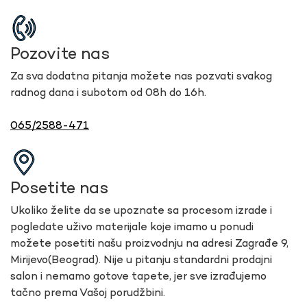
Pozovite nas
Za sva dodatna pitanja možete nas pozvati svakog
radnog dana i subotom od 08h do 16h.
065/2588-471
Posetite nas
Ukoliko želite da se upoznate sa procesom izrade i
pogledate uživo materijale koje imamo u ponudi
možete posetiti našu proizvodnju na adresi Zagrađe 9,
Mirijevo(Beograd). Nije u pitanju standardni prodajni
salon i nemamo gotove tapete, jer sve izrađujemo
tačno prema Vašoj porudžbini.