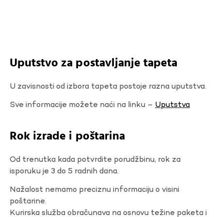
Uputstvo za postavljanje tapeta
U zavisnosti od izbora tapeta postoje razna uputstva.
Sve informacije možete naći na linku –
Uputstva
Rok izrade i poštarina
Od trenutka kada potvrdite porudžbinu, rok za
isporuku je 3 do 5 radnih dana.
Nažalost nemamo preciznu informaciju o visini
poštarine.
Kurirska služba obračunava na osnovu težine paketa i