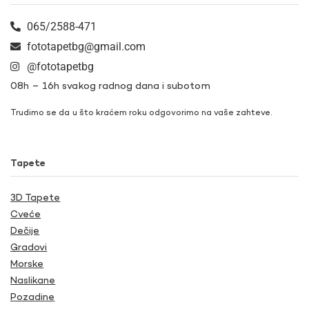
065/2588-471
fototapetbg@gmail.com
@fototapetbg
08h – 16h svakog radnog dana i subotom
Trudimo se da u što kraćem roku odgovorimo na vaše zahteve.
Tapete
3D Tapete
Cveće
Dečije
Gradovi
Morske
Naslikane
Pozadine