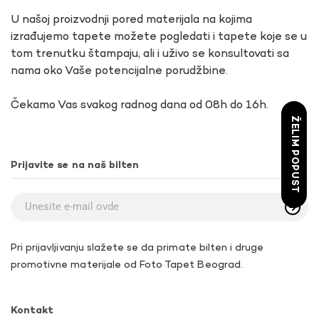
U našoj proizvodnji pored materijala na kojima
izrađujemo tapete možete pogledati i tapete koje se u
tom trenutku štampaju, ali i uživo se konsultovati sa
nama oko Vaše potencijalne porudžbine.
Čekamo Vas svakog radnog dana od 08h do 16h.
ŽELIM POPUST
Prijavite se na naš bilten
Pri prijavljivanju slažete se da primate bilten i druge
promotivne materijale od Foto Tapet Beograd.
Kontakt