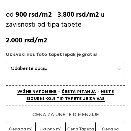
900
rsd
-
3.800
rsd
u
zavisnosti od
tipa tapete
2.000
rsd
Uz svaki naš foto tapet lepak je gratis!
-
-
VAŽNE NAPOMENE
ČESTA PITANJA
NISTE
SIGURNI KOJI TIP TAPETE JE ZA VAS
CENA ZA UNETE DIMENZIJE
Cena za m²
Ukupno m²
Cena Tapeta
Cena sa