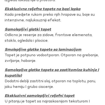
izgleda luksuznije u prostoru.
Ekskluzivne reljefne tapete na bazi lepka
Kada predjete rukom preko njih hrapave su, boje su
intenzivne, najluksuzniji efekat.
Samolepljivi glatki tapet
Odlicno je resenje za zidove, frontove elemenata,
staklo, ogledala i plocice.
Smolepljive glatke tapete sa laminacijom
Tapet je potpuno vodootporan. Otporan na grebanje,
zvrljanje, habanje.
Samolepljve glatke tapete sa zastitom(za kuhinje I
kupatila)
Dodatni deblji zastitni sloj, otporan na toplotu, paru,
jaku hemiju I grubo ciscenje.
Ekskluzivni samolepljivi reljefni tapet
U pitanju je tapet sa najraskosnijom teksturom I