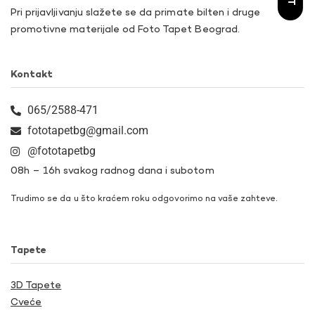
Pri prijavljivanju slažete se da primate bilten i druge
promotivne materijale od Foto Tapet Beograd.
Kontakt
065/2588-471
fototapetbg@gmail.com
@fototapetbg
08h – 16h svakog radnog dana i subotom
Trudimo se da u što kraćem roku odgovorimo na vaše zahteve.
Tapete
3D Tapete
Cveće