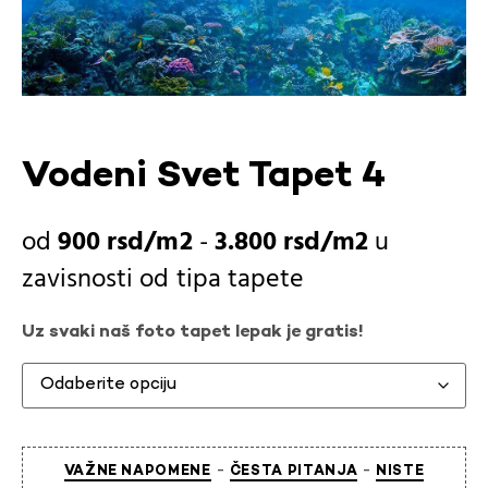
Vodeni Svet Tapet 4
900
rsd
-
3.800
rsd
u
zavisnosti od
tipa tapete
Uz svaki naš foto tapet lepak je gratis!
-
-
VAŽNE NAPOMENE
ČESTA PITANJA
NISTE