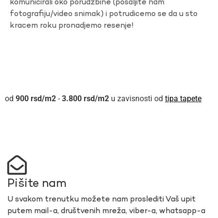
komunicirali oko porudzbine (posaljite nam
fotografiju/video snimak) i potrudicemo se da u sto
kracem roku pronadjemo resenje!
900
rsd
-
3.800
rsd
u zavisnosti od
tipa tapete
Pišite nam
U svakom trenutku možete nam proslediti Vaš upit
putem mail-a, društvenih mreža, viber-a, whatsapp-a