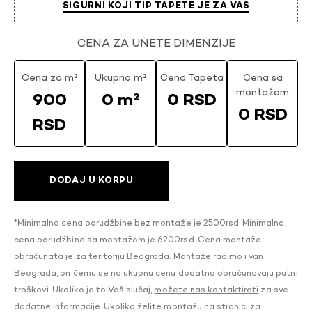
SIGURNI KOJI TIP TAPETE JE ZA VAS
CENA ZA UNETE DIMENZIJE
Cena za m²
Ukupno m²
Cena Tapeta
Cena sa
montažom
900
0 m²
0 RSD
0 RSD
RSD
DODAJ U KORPU
*Minimalna cena porudžbine bez montaže je 2500rsd. Minimalna
cena porudžbine sa montažom je 6200rsd. Cena montaže
obračunata je za teritoriju Beograda. Montaže radimo i van
Beograda, pri čemu se na ukupnu cenu dodatno obračunavaju putni
troškovi. Ukoliko je to Vaš slučaj,
možete nas kontaktirati
za sve
dodatne informacije. Ukoliko želite montažu na stranici za