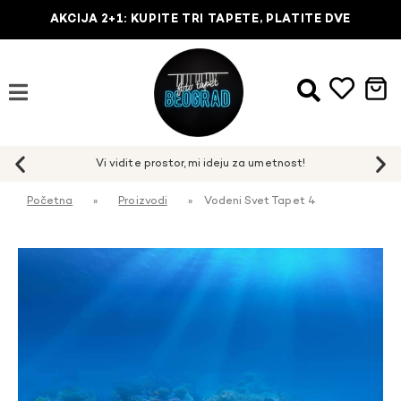
AKCIJA 2+1: KUPITE TRI TAPETE, PLATITE DVE
Početna
»
Proizvodi
»
Vodeni Svet Tapet 4