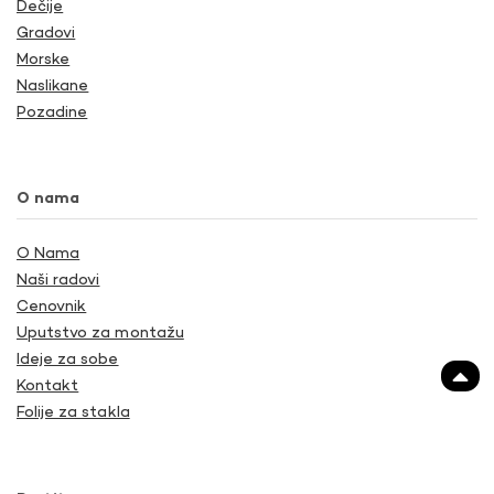
Dečije
Gradovi
Morske
Naslikane
Pozadine
O nama
O Nama
Naši radovi
Cenovnik
Uputstvo za montažu
Ideje za sobe
Kontakt
Folije za stakla