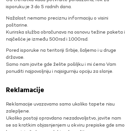
Od trenutka kada potvrdite porudžbinu, rok za
isporuku je 3 do 5 radnih dana.
Nažalost nemamo preciznu informaciju o visini
poštarine.
Kurirska služba obračunava na osnovu težine paketa i
najčešće je između 500rsd i 1000rsd.
Pored isporuke na teritoriji Srbije, šaljemo i u druge
državae.
Samo nam javite gde želite pošiljku i mi ćemo Vam
ponuditi najpovoljniju i najsigurniju opciju za slanje.
Reklamacije
Reklamacije uvazavamo samo ukoliko tapete nisu
zalepljene.
Ukoliko postoji opravdano nezadovoljstvo, javite nam
se sa kratkim objasnjenjem u okviru prepiske gde smo