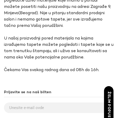
pogledate uživo materijale koje imamo u ponudi
možete posetiti našu proizvodnju na adresi Zagrađe 9,
Mirijevo(Beograd). Nije u pitanju standardni prodajni
salon i nemamo gotove tapete, jer sve izrađujemo
tačno prema Vašoj porudžbini.
U našoj proizvodnji pored materijala na kojima
izrađujemo tapete možete pogledati i tapete koje se u
tom trenutku štampaju, ali i uživo se konsultovati sa
nama oko Vaše potencijalne porudžbine.
Čekamo Vas svakog radnog dana od 08h do 16h.
Prijavite se na naš bilten
ŽELIM POPUST