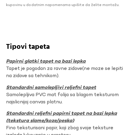
kupovinu u dodatnim napomenama upišite da želite montažu.
Tipovi tapeta
Papirni glatki tapet na bazi lepka
Tapet je pogodan za ravne zidove(ne moze se lepiti
na zidove sa tehnikom).
Standardni samolepljivi reljefni tapet
Samolepljiva PVC mat folija sa blagom teksturom
najslicnijoj canvas platnu.
Standardni reljefni papirni tapet na bazi lepka
(tekstura slame/koze/peska)
Fino teksturisani papir, koji zbog svoje teksture