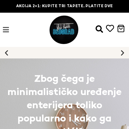
AKCIJA 2+1: KUPITE TRI TAPETE, PLATITE DVE
Najbrža dostava na kućnu adresu
Zbog čega je
minimalističko uređenje
enterijera toliko
popularno i kako ga