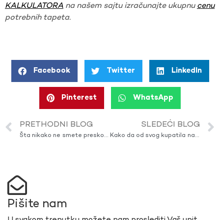
KALKULATORA
na našem sajtu izračunajte ukupnu
cenu
potrebnih tapeta.
Facebook
Twitter
LinkedIn
Pinterest
WhatsApp
PRETHODNI BLOG
SLEDEĆI BLOG
Šta nikako ne smete preskočiti prilikom uređivanja dnevne sobe?
Kako da od svog kupatila napravite zen kutak?
Pišite nam