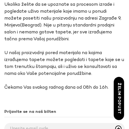
Ukoliko želite da se upoznate sa procesom izrade i
pogledate uživo materijale koje imamo u ponudi
možete posetiti našu proizvodnju na adresi Zagrađe 9,
Mirijevo(Beograd). Nije u pitanju standardni prodajni
salon i nemamo gotove tapete, jer sve izrađujemo
tačno prema Vašoj porudžbini.
U našoj proizvodnji pored materijala na kojima
izrađujemo tapete možete pogledati i tapete koje se u
tom trenutku štampaju, ali i uživo se konsultovati sa
nama oko Vaše potencijalne porudžbine.
ŽELIM POPUST
Čekamo Vas svakog radnog dana od 08h do 16h.
Prijavite se na naš bilten