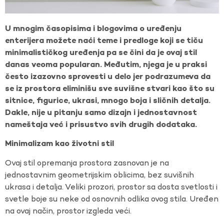
U mnogim časopisima i blogovima o uređenju
enterijera možete naći teme i predloge koji se tiču
minimalističkog uređenja pa se čini da je ovaj stil
danas veoma popularan. Međutim, njega je u praksi
često izazovno sprovesti u delo jer podrazumeva da
se iz prostora eliminišu sve suvišne stvari kao što su
sitnice, figurice, ukrasi, mnogo boja i sličnih detalja.
Dakle, nije u pitanju samo dizajn i jednostavnost
nameštaja već i prisustvo svih drugih dodataka.
Minimalizam kao životni stil
Ovaj stil opremanja prostora zasnovan je na
jednostavnim geometrijskim oblicima, bez suvišnih
ukrasa i detalja. Veliki prozori, prostor sa dosta svetlosti i
svetle boje su neke od osnovnih odlika ovog stila. Uređen
na ovaj način, prostor izgleda veći.