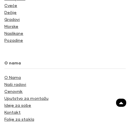
Cveće
Dečije
Gradovi
Morske
Naslikane
Pozadine
O nama
O Nama
Naši radovi
Cenovnik
Uputstvo za montažu
Ideje za sobe
Kontakt
Folije za stakla