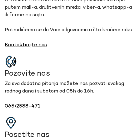
U svakom trenutku možete nam proslediti Vaš upit
putem mail-a, društvenih mreža, viber-a, whatsapp-a
ili forme na sajtu.
Potrudićemo se da Vam odgovorimo u što kraćem roku.
Kontaktirajte nas
Pozovite nas
Za sva dodatna pitanja možete nas pozvati svakog
radnog dana i subotom od 08h do 16h.
065/2588-471
Posetite nas