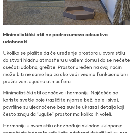
Minimalistički stil ne podrazumeva odsustvo
udobnosti
Ukoliko se plašite da će uređenje prostora u ovom stilu
da stvori hladnu atmosferu u vašem domu i da se nećete
osećati udobno, grešite. Prostor uređen na ovaj način
može biti ne samo lep za oko već i veoma funkcionalan i
pružiti vam ugodnu atmosferu.
Minimalistički stil označava i harmoniju. Najčešće se
koriste svetle boje (različite nijanse bež, bele i sive),
površine su ujednačene bez suviše ukrasa i detalja koji
često znaju da “uguše” prostor ma koliko ih voleli.
Harmoniju u ovom stilu obezbeđuje skladno uklapanje