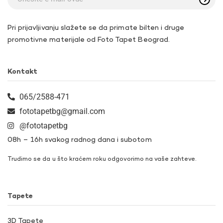
Pri prijavljivanju slažete se da primate bilten i druge
promotivne materijale od Foto Tapet Beograd.
Kontakt
065/2588-471
fototapetbg@gmail.com
@fototapetbg
08h – 16h svakog radnog dana i subotom
Trudimo se da u što kraćem roku odgovorimo na vaše zahteve.
Tapete
3D Tapete