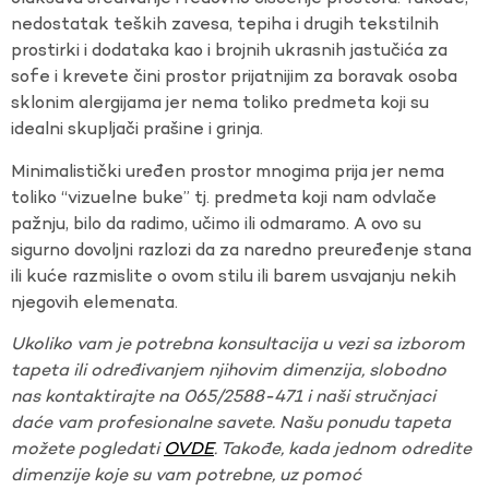
nedostatak teških zavesa, tepiha i drugih tekstilnih
prostirki i dodataka kao i brojnih ukrasnih jastučića za
sofe i krevete čini prostor prijatnijim za boravak osoba
sklonim alergijama jer nema toliko predmeta koji su
idealni skupljači prašine i grinja.
Minimalistički uređen prostor mnogima prija jer nema
toliko “vizuelne buke” tj. predmeta koji nam odvlače
pažnju, bilo da radimo, učimo ili odmaramo. A ovo su
sigurno dovoljni razlozi da za naredno preuređenje stana
ili kuće razmislite o ovom stilu ili barem usvajanju nekih
njegovih elemenata.
Ukoliko vam je potrebna konsultacija u vezi sa izborom
tapeta ili određivanjem njihovim dimenzija, slobodno
nas kontaktirajte na 065/2588-471 i naši stručnjaci
daće vam profesionalne savete. Našu ponudu tapeta
možete pogledati
OVDE
. Takođe, kada jednom odredite
dimenzije koje su vam potrebne, uz pomoć