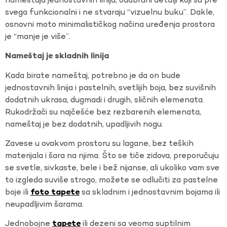
nameštaja jednostavnih linija, odabrani detalji koji su pre
svega funkcionalni i ne stvaraju “vizuelnu buku”. Dakle,
osnovni moto minimalističkog načina uređenja prostora
je “manje je više”.
Nameštaj je skladnih linija
Kada birate nameštaj, potrebno je da on bude
jednostavnih linija i pastelnih, svetlijih boja, bez suvišnih
dodatnih ukrasa, dugmadi i drugih, sličnih elemenata.
Rukodržači su najčešće bez rezbarenih elemenata,
nameštaj je bez dodatnih, upadljivih nogu.
Zavese u ovakvom prostoru su lagane, bez teških
materijala i šara na njima. Što se tiče zidova, preporučuju
se svetle, sivkaste, bele i bež nijanse, ali ukoliko vam sve
to izgleda suviše strogo, možete se odlučiti za pastelne
boje ili
sa skladnim i jednostavnim bojama ili
foto tapete
neupadljivim šarama.
Jednobojne
ili dezeni sa veoma suptilnim
tapete