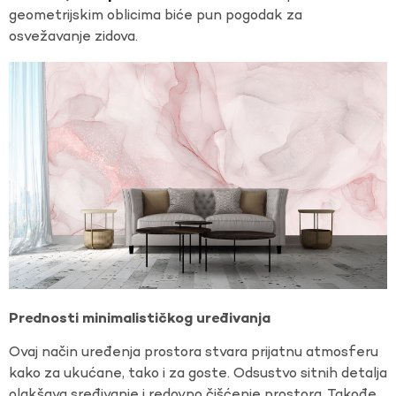
geometrijskim oblicima biće pun pogodak za
osvežavanje zidova.
Prednosti minimalističkog uređivanja
Ovaj način uređenja prostora stvara prijatnu atmosferu
kako za ukućane, tako i za goste. Odsustvo sitnih detalja
olakšava sređivanje i redovno čišćenje prostora. Takođe,