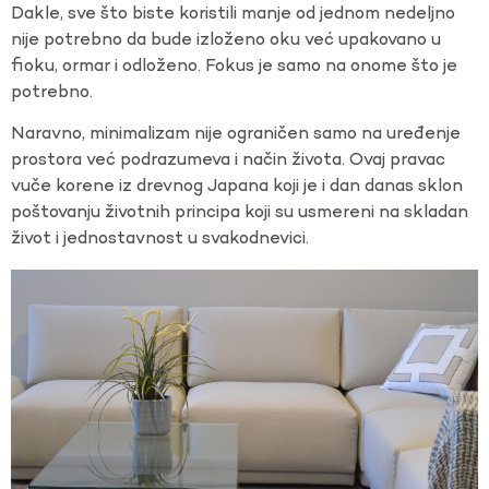
Dakle, sve što biste koristili manje od jednom nedeljno
nije potrebno da bude izloženo oku već upakovano u
fioku, ormar i odloženo. Fokus je samo na onome što je
potrebno.
Naravno, minimalizam nije ograničen samo na uređenje
prostora već podrazumeva i način života. Ovaj pravac
vuče korene iz drevnog Japana koji je i dan danas sklon
poštovanju životnih principa koji su usmereni na skladan
život i jednostavnost u svakodnevici.