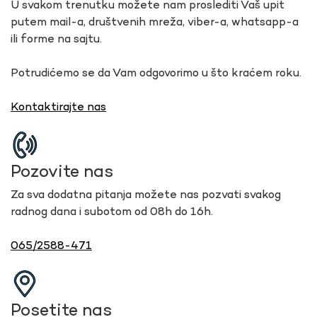
U svakom trenutku možete nam proslediti Vaš upit
putem mail-a, društvenih mreža, viber-a, whatsapp-a
ili forme na sajtu.
Potrudićemo se da Vam odgovorimo u što kraćem roku.
Kontaktirajte nas
Pozovite nas
Za sva dodatna pitanja možete nas pozvati svakog
radnog dana i subotom od 08h do 16h.
065/2588-471
Posetite nas