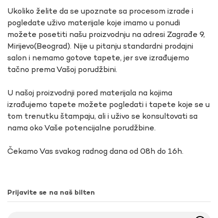
Ukoliko želite da se upoznate sa procesom izrade i
pogledate uživo materijale koje imamo u ponudi
možete posetiti našu proizvodnju na adresi Zagrađe 9,
Mirijevo(Beograd). Nije u pitanju standardni prodajni
salon i nemamo gotove tapete, jer sve izrađujemo
tačno prema Vašoj porudžbini.
U našoj proizvodnji pored materijala na kojima
izrađujemo tapete možete pogledati i tapete koje se u
tom trenutku štampaju, ali i uživo se konsultovati sa
nama oko Vaše potencijalne porudžbine.
Čekamo Vas svakog radnog dana od 08h do 16h.
Prijavite se na naš bilten