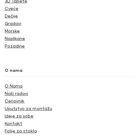
3D Tapete
Cveće
Dečije
Gradovi
Morske
Naslikane
Pozadine
O nama
O Nama
Naši radovi
Cenovnik
Uputstvo za montažu
Ideje za sobe
Kontakt
Folije za stakla