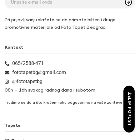
Pri prijavljivanju slažete se da primate bilten i druge
promotivne materijale od Foto Tapet Beograd.
Kontakt
065/2588-471
fototapetbg@gmail.com
@fototapetbg
08h – 16h svakog radnog dana i subotom
ŽELIM POPUST
Trudimo se da u što kraćem roku odgovorimo na vaše zahteve.
Tapete